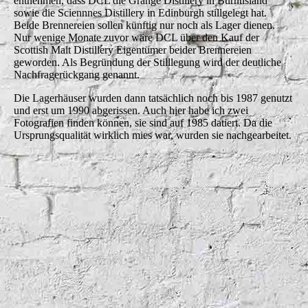
entnehmen, dass DCL die Grange Distillery in Burntisland
sowie die Sciennnes Distillery in Edinburgh stillgelegt hat.
Beide Brennereien sollen künftig nur noch als Lager dienen.
Nur wenige Monate zuvor wäre DCL über den Kauf der
Scottish Malt Distillery Eigentümer beider Brennereien
geworden. Als Begründung der Stilllegung wird der deutliche
Nachfragerückgang genannt.
Die Lagerhäuser wurden dann tatsächlich noch bis 1987 genutzt
und erst um 1990 abgerissen. Auch hier habe ich zwei
Fotografien finden können, sie sind auf 1985 datiert. Da die
Ursprungsqualität wirklich mies war, wurden sie nachgearbeitet.