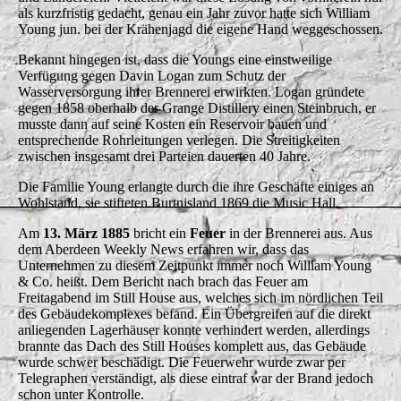
als kurzfristig gedacht, genau ein Jahr zuvor hatte sich William
Young jun. bei der Krähenjagd die eigene Hand weggeschossen.
Bekannt hingegen ist, dass die Youngs eine einstweilige
Verfügung gegen Davin Logan zum Schutz der
Wasserversorgung ihrer Brennerei erwirkten. Logan gründete
gegen 1858 oberhalb der Grange Distillery einen Steinbruch, er
musste dann auf seine Kosten ein Reservoir bauen und
entsprechende Rohrleitungen verlegen. Die Streitigkeiten
zwischen insgesamt drei Parteien dauerten 40 Jahre.
Die Familie Young erlangte durch die ihre Geschäfte einiges an
Wohlstand, sie stifteten Burtnisland 1869 die Music Hall.
Am
13. März 1885
bricht ein
Feuer
in der Brennerei aus. Aus
dem Aberdeen Weekly News erfahren wir, dass das
Unternehmen zu diesem Zeitpunkt immer noch William Young
& Co. heißt. Dem Bericht nach brach das Feuer am
Freitagabend im Still House aus, welches sich im nördlichen Teil
des Gebäudekomplexes befand. Ein Übergreifen auf die direkt
anliegenden Lagerhäuser konnte verhindert werden, allerdings
brannte das Dach des Still Houses komplett aus, das Gebäude
wurde schwer beschädigt. Die Feuerwehr wurde zwar per
Telegraphen verständigt, als diese eintraf war der Brand jedoch
schon unter Kontrolle.