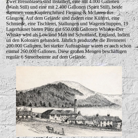
Zwei Brennblasen sind installiert, eine mit 4.000 Gallonen
(Wash Still) und eine mit 2.400 Gallonen (Spirit Still), beide
stammen vom Kupferschmied Fleming & McLaren aus
Glasgow. Auf dem Gelände sind zudem eine Küferei, eine
Schmiede, eine Tischlerei, Stallungen und Wagenschuppen. 19
Lagerhäuser bieten Platz gut 650.000 Gallonen Whisky. Der
Whisky wird als Lowland Malt ind Schottland, England, Indien
un den Kolonien gehandelt. Jährlich produziere die Brennerei
200.000 Gallonen, bei starker Auftragslage waren es auch schon
einmal 260.000 Gallonen. Diese großen Mengen beschäftigen
regulär 6 Steuerbeamte auf dem Gelände.