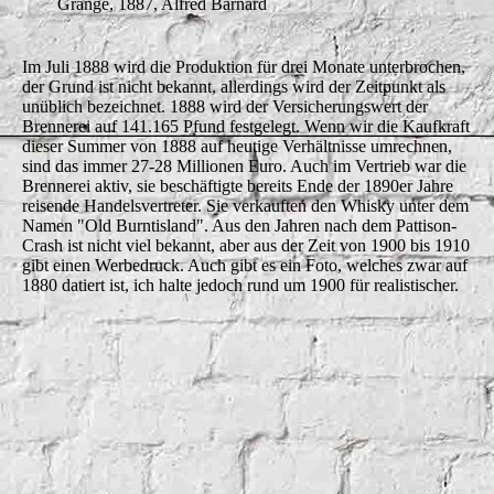
Grange, 1887, Alfred Barnard
Im Juli 1888 wird die Produktion für drei Monate unterbrochen,
der Grund ist nicht bekannt, allerdings wird der Zeitpunkt als
unüblich bezeichnet. 1888 wird der Versicherungswert der
Brennerei auf 141.165 Pfund festgelegt. Wenn wir die Kaufkraft
dieser Summer von 1888 auf heutige Verhältnisse umrechnen,
sind das immer 27-28 Millionen Euro. Auch im Vertrieb war die
Brennerei aktiv, sie beschäftigte bereits Ende der 1890er Jahre
reisende Handelsvertreter. Sie verkauften den Whisky unter dem
Namen "Old Burntisland". Aus den Jahren nach dem Pattison-
Crash ist nicht viel bekannt, aber aus der Zeit von 1900 bis 1910
gibt einen Werbedruck. Auch gibt es ein Foto, welches zwar auf
1880 datiert ist, ich halte jedoch rund um 1900 für realistischer.