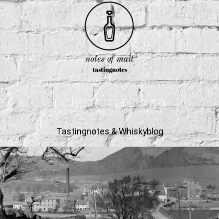
notesofmalt.com
Tastingnotes & Whiskyblog