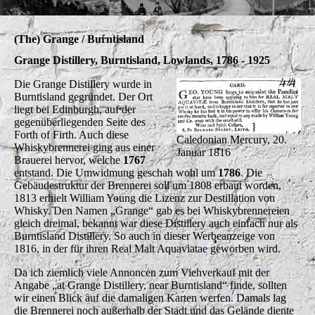
(The) Grange / Burntisland
Grange Distillery, Burntisland, Lowlands, 1786 - 1925
Die Grange Distillery wurde in
Burntisland gegründet. Der Ort
liegt bei Edinburgh, auf der
gegenüberliegenden Seite des
Forth of Firth. Auch diese
Caledonian Mercury, 20.
Whiskybrennerei ging aus einer
Januar 1816
Brauerei hervor, welche
1767
entstand. Die Umwidmung geschah wohl um
1786
. Die
Gebäudestruktur der Brennerei soll um 1808 erbaut worden,
1813 erhielt William Young die Lizenz zur Destillation von
Whisky. Den Namen „Grange“ gab es bei Whiskybrennereien
gleich dreimal, bekannt war diese Distillery auch einfach nur als
Burntisland Distillery. So auch in dieser Werbeanzeige von
1816, in der für ihren Real Malt Aquaviatae geworben wird.
Da ich ziemlich viele Annoncen zum Viehverkauf mit der
Angabe „at Grange Distillery, near Burntisland“ finde, sollten
wir einen Blick auf die damaligen Karten werfen. Damals lag
die Brennerei noch außerhalb der Stadt und das Gelände diente