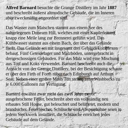
Alfred Barnard
besuchte die Grange Distillery im Jahr
1887
und beschreibt äußerst altmodische Gebäude, die im Inneren
aber zweckmäßig angeordnet sind.
Das Wasser zum Maischen stammt aus einem See des
nahgelegenen Dunearn Hill, welches mit einer Kupferleitung
knapp eine Meile lang zur Brennerei geführt wird. Das
Kühlwasser stammt aus einem Bach, der über das Gelände
fließt. Das Gelände sei mit insgesamt drei Gebäudekomplexen
bebaut. Fünf Geteidelager und Malzböden, untergebracht in
dreigeschossigen Gebäuden. Für das Malz wird eine Mischung
aus Torf und Koks verwendet. Barnard beschreibt auch die
Aussicht von der Grange Distillery, bei der Besichtigung schaute
er über den Firth of Forth rüber nach Edinburgh auf Arthurs
Seat. Neben einer großen Mash Tun stehen zehn Washbacks zu
je 6.000 Gallonen zur Verfügung.
Barnard erwähnt zwar nicht das zwei Jahre zuvor
ausgebrochene Feuer, beschreibt aber ein vollständig neu
erbautes Still House, gut beleuchtet und belüftetet, modern und
brandsicher. Feuerlöscher, Schläuche und Absperrhähne seien in
jedem Stockwerk installiert, die Schläuche erreichen jedes
Gebäude auf dem Gelände.