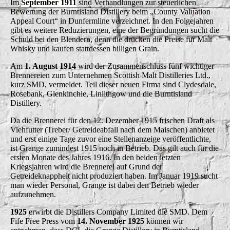
Im
September 1911
sind Verhandlungen zur steuerlichen
Bewertung der Burntisland Distillery beim „County Valuation
Appeal Court“ in Dunfermline verzeichnet. In den Folgejahren
gibt es weitere Reduzierungen, eine der Begründungen sucht die
Schuld bei den Blendern, denn die drücken die Preise für Malt
Whisky und kaufen stattdessen billigen Grain.
Am
1. August 1914
wird der Zusammenschluss fünf wichtiger
Brennereien zum Unternehmen Scottish Malt Distilleries Ltd.,
kurz SMD, vermeldet. Teil dieser neuen Firma sind Clydesdale,
Rosebank, Glenkinchie, Linlithgow und die Burntisland
Distillery.
Da die Brennerei für den 12. Dezember 1915 frischen Draft als
Viehfutter (Treber/ Getreideabfall nach dem Maischen) anbietet
und erst einige Tage zuvor eine Stellenanzeige veröffentlichte,
ist Grange zumindest 1915 noch in Betrieb. Das gilt auch für die
ersten Monate des Jahres 1916. In den beiden letzten
Kriegsjahren wird die Brennerei auf Grund der
Getreideknappheit nicht produziert haben. Im Januar 1919 sucht
man wieder Personal, Grange ist dabei den Betrieb wieder
aufzunehmen.
1925
erwirbt die Distillers Company Limited die SMD. Dem
Fife Free Press vom
14. November 1925
können wir