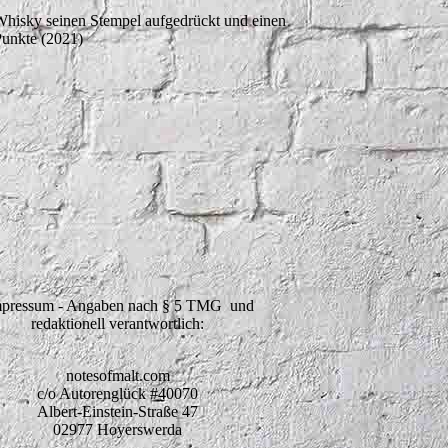
Whisky seinen Stempel aufgedrückt und einen
Punkte (2021)
pressum - Angaben nach § 5 TMG und
redaktionell verantwortlich:
notesofmalt.com
c/o Autorenglück #40070
Albert-Einstein-Straße 47
02977 Hoyerswerda