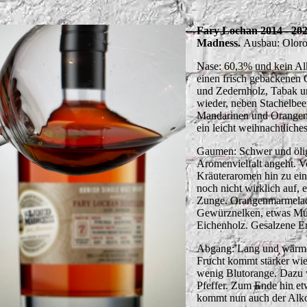
Fary Lochan 2014 - 2021
Madness.
Ausbau: Oloro
Nase: 60,3% und kein Alko
einen frisch gebackenen 
und Zedernholz, Tabak 
wieder, neben Stachelbeer
Mandarinen und Orangen f
ein leicht weihnachtlich
Gaumen: Schwer und ölig
Aromenvielfalt angeht. V
Kräuteraromen hin zu ein
noch nicht wirklich auf, e
Zunge. Orangenmarmelade
Gewürznelken, etwas Musk
Eichenholz. Gesalzene E
Abgang: Lang und wärme
Frucht kommt stärker wied
wenig Blutorange. Dazu 
Pfeffer. Zum Ende hin etw
kommt nun auch der Alko