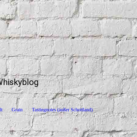
Whiskyblog
lt
Grain
Tastingnotes (außer Schottland)