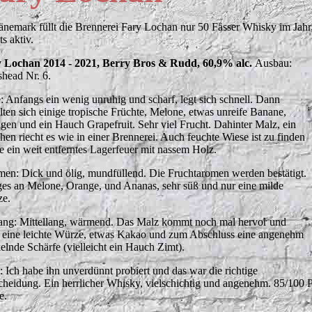
änemark füllt die Brennerei Fary Lochan nur 50 Fässer Whisky im Jahr,
ts aktiv.
 Lochan 2014 - 2021, Berry Bros & Rudd, 60,9% alc.
Ausbau:
head Nr. 6.
: Anfangs ein wenig unruhig und scharf, legt sich schnell. Dann
alten sich einige tropische Früchte, Melone, etwas unreife Banane,
gen und ein Hauch Grapefruit. Sehr viel Frucht. Dahinter Malz, ein
chen riecht es wie in einer Brennerei. Auch feuchte Wiese ist zu finden
e ein weit entferntes Lagerfeuer mit nassem Holz.
en: Dick und ölig, mundfüllend. Die Fruchtaromen werden bestätigt.
ges an Melone, Orange, und Ananas, sehr süß und nur eine milde
e.
ng: Mittellang, wärmend. Das Malz kommt noch mal hervor und
 eine leichte Würze, etwas Kakao und zum Abschluss eine angenehm
kelnde Schärfe (vielleicht ein Hauch Zimt).
t: Ich habe ihn unverdünnt probiert und das war die richtige
cheidung. Ein herrlicher Whisky, vielschichtig und angenehm. 85/100
e.