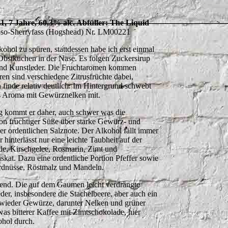
, 7 Jahre, 60,3% alc. Abfüller: The Liquid
so-Sherryfass (Hogshead) Nr. LM00221
hol zu spüren, stattdessen habe ich erst einmal
Obstkuchen in der Nase. Es folgen Zuckersirup
und Kunstleder. Die Fruchtaromen kommen
en sind verschiedene Zitrusfrüchte dabei,
inde relativ deutlich. Im Hintergrund schwebt
es Aroma mit Gewürznelken mit.
 kommt er daher, auch schwer was die
on fruchtiger Süße über starke Gewürz- und
er ordentlichen Salznote. Der Alkohol fällt immer
r hinterlässt nur eine leichte Taubheit auf der
, Kirschgelee, Rosmarin, Zimt und
at. Dazu eine ordentliche Portion Pfeffer sowie
rdnüsse, Röstmalz und Mandeln.
nd. Die auf dem Gaumen leicht verdrängte
er, insbesondere die Stachelbeere, aber auch ein
wieder Gewürze, darunter Nelken und grüner
as bitterer Kaffee mit Zimtschokolade, hier
hol durch.