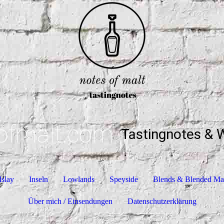
ofmalt.com
Tastingnotes & 
Islay
Inseln
Lowlands
Speyside
Blends & Blended Ma
Über mich / Einsendungen
Datenschutzerklärung