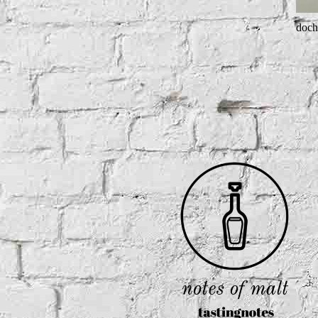
Stonewood
doch
Old Charter
Stork Club
Old Overholt
Sulmgau Whisky
Rabbit Hole
Thousand Mountains - McRaven
Rebell Yell
Rossville Union
Yellowstone