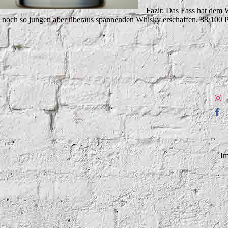
Fazit: Das Fass hat dem 
 noch so jungen aber überaus spannenden Whisky erschaffen. 88/100 
Im