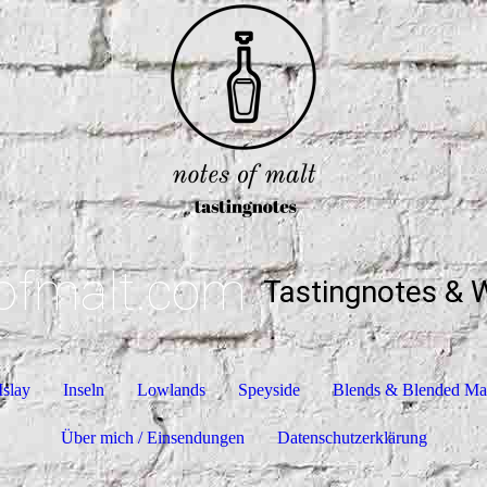
ofmalt.com
Tastingnotes & 
Islay
Inseln
Lowlands
Speyside
Blends & Blended Ma
Über mich / Einsendungen
Datenschutzerklärung