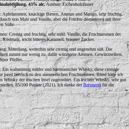
inalabfüllung. 43% alc.
Ausbau: Eichenholzfässer
: Apfelaromen, knackige Birnen, Ananas und Mango, sehr fruchtig.
Hauch von Malz und Vanille, aber die Früchte dominieren mit ihrer
en Süße.
en: Cremig und fruchtig, sehr mild. Vanille, die Fruchtaromen der
, Röstmalz, leicht bitteres Karamell, brauner Zucker.
ng: Mittellang, weiterhin sehr cremig und angenehm süß. Die
erkeit nimmt nur wenig zu, dafür würzigere Aromen. Gewürznelken,
Spur Pfeffer.
t: Ein wahnsinnig milder und harmonischer Whisky, diese cremige
ur passt herrlich zu den sommerlichen Fruchtaromen. Blind hätte ich
en Whisky der irischen Insel zugeordnet. Ein leichter Whisky, sehr gut
enießen. 85/100 Punkte (2021). Ich danke der
Brennerei
für die
e.