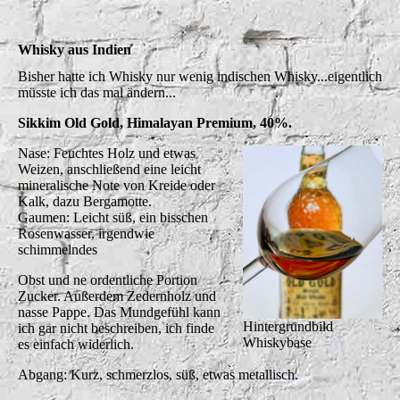
Whisky aus Indien
Bisher hatte ich Whisky nur wenig indischen Whisky...eigentlich
müsste ich das mal ändern...
Sikkim Old Gold, Himalayan Premium, 40%.
Nase: Feuchtes Holz und etwas
Weizen, anschließend eine leicht
mineralische Note von Kreide oder
Kalk, dazu Bergamotte.
Gaumen: Leicht süß, ein bisschen
Rosenwasser, irgendwie
schimmelndes
Obst und ne ordentliche Portion
Zucker. Außerdem Zedernholz und
nasse Pappe. Das Mundgefühl kann
Hintergrundbild
ich gar nicht beschreiben, ich finde
Whiskybase
es einfach widerlich.
Abgang: Kurz, schmerzlos, süß, etwas metallisch.