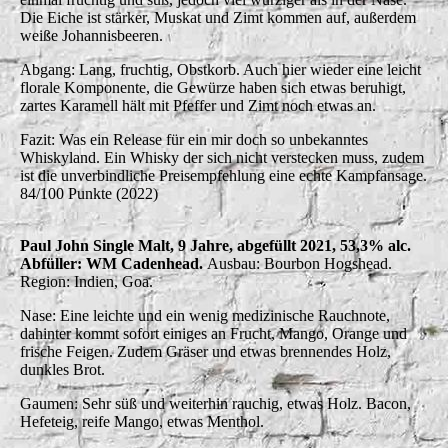
Die Eiche ist stärker, Muskat und Zimt kommen auf, außerdem
weiße Johannisbeeren.
Abgang: Lang, fruchtig, Obstkorb. Auch hier wieder eine leicht
florale Komponente, die Gewürze haben sich etwas beruhigt,
zartes Karamell hält mit Pfeffer und Zimt noch etwas an.
Fazit: Was ein Release für ein mir doch so unbekanntes
Whiskyland. Ein Whisky der sich nicht verstecken muss, zudem
ist die unverbindliche Preisempfehlung eine echte Kampfansage.
84/100 Punkte (2022)
Paul John Single Malt, 9 Jahre, abgefüllt 2021, 53,3% alc.
Abfüller: WM Cadenhead.
Ausbau: Bourbon Hogshead.
Region: Indien, Goa.
Nase: Eine leichte und ein wenig medizinische Rauchnote,
dahinter kommt sofort einiges an Frucht, Mango, Orange und
frische Feigen. Zudem Gräser und etwas brennendes Holz,
dunkles Brot.
Gaumen: Sehr süß und weiterhin rauchig, etwas Holz. Bacon,
Hefeteig, reife Mango, etwas Menthol.