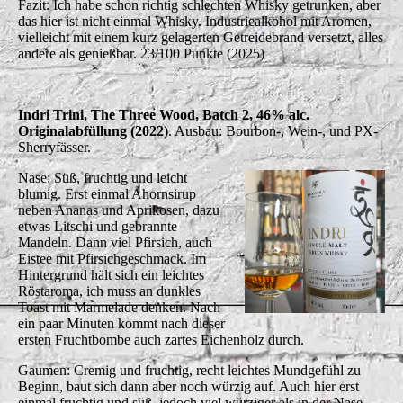
Fazit: Ich habe schon richtig schlechten Whisky getrunken, aber
das hier ist nicht einmal Whisky. Industriealkohol mit Aromen,
vielleicht mit einem kurz gelagerten Getreidebrand versetzt, alles
andere als genießbar. 23/100 Punkte (2025)
Indri Trini, The Three Wood, Batch 2, 46% alc.
Originalabfüllung (2022)
. Ausbau: Bourbon-, Wein-, und PX-
Sherryfässer.
Nase: Süß, fruchtig und leicht
blumig. Erst einmal Ahornsirup
neben Ananas und Aprikosen, dazu
etwas Litschi und gebrannte
Mandeln. Dann viel Pfirsich, auch
Eistee mit Pfirsichgeschmack. Im
Hintergrund hält sich ein leichtes
Röstaroma, ich muss an dunkles
Toast mit Marmelade denken. Nach
ein paar Minuten kommt nach dieser
ersten Fruchtbombe auch zartes Eichenholz durch.
Gaumen: Cremig und fruchtig, recht leichtes Mundgefühl zu
Beginn, baut sich dann aber noch würzig auf. Auch hier erst
einmal fruchtig und süß, jedoch viel würziger als in der Nase.