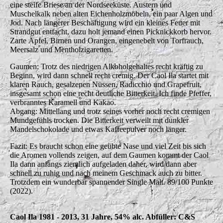
eine steife Briese an der Nordseeküste. Austern und
Muschelkalk neben alten Eichenholzmöbeln, ein paar Algen und
Jod. Nach längerer Beschäftigung wird ein kleines Feuer mit
Strandgut entfacht, dazu holt jemand einen Picknickkorb hervor.
Zarte Äpfel, Birnen und Orangen, eingenebelt von Torfrauch,
Meersalz und Mentholzigaretten.
Gaumen: Trotz des niedrigen Alkoholgehaltes recht kräftig zu
Beginn, wird dann schnell recht cremig. Der Caol Ila startet mit
klaren Rauch, gesalzenen Nüssen, Radicchio und Grapefruit,
insgesamt schon eine recht deutliche Bitterkeit. Ich finde Pfeffer,
verbranntes Karamell und Kakao.
Abgang: Mittellang und trotz seines vorher noch recht cremigen
Mundgefühls trocken. Die Bitterkeit verweilt mit dunkler
Mandelschokolade und etwas Kaffeepulver noch länger.
Fazit: Es braucht schon eine geübte Nase und viel Zeit bis sich
die Aromen vollends zeigen, auf dem Gaumen kommt der Caol
Ila dann anfangs ziemlich aufgeladen daher, wird dann aber
schnell zu ruhig und nach meinem Geschmack auch zu bitter.
Trotzdem ein wunderbar spannender Single Malt. 89/100 Punkte
(2022).
Caol Ila 1981 - 2013, 31 Jahre, 54% alc. Abfüller: C&S