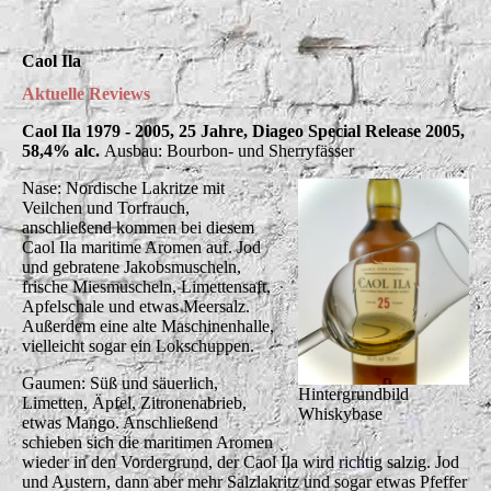
Caol Ila
Aktuelle Reviews
Caol Ila 1979 - 2005, 25 Jahre, Diageo Special Release 2005,
58,4% alc.
Ausbau: Bourbon- und Sherryfässer
Nase: Nordische Lakritze mit
Veilchen und Torfrauch,
anschließend kommen bei diesem
Caol Ila maritime Aromen auf. Jod
und gebratene Jakobsmuscheln,
frische Miesmuscheln, Limettensaft,
Apfelschale und etwas Meersalz.
Außerdem eine alte Maschinenhalle,
vielleicht sogar ein Lokschuppen.
Gaumen: Süß und säuerlich,
Hintergrundbild
Limetten, Äpfel, Zitronenabrieb,
Whiskybase
etwas Mango. Anschließend
schieben sich die maritimen Aromen
wieder in den Vordergrund, der Caol Ila wird richtig salzig. Jod
und Austern, dann aber mehr Salzlakritz und sogar etwas Pfeffer