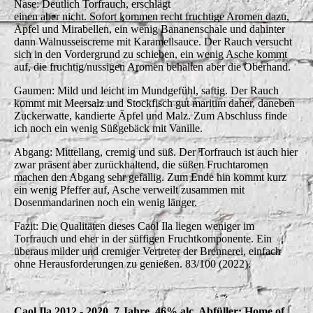
Nase: Deutlich Torfrauch, erschlägt
einen aber nicht. Sofort kommen recht fruchtige Aromen dazu,
Äpfel und Mirabellen, ein wenig Bananenschale und dahinter
dann Walnusseiscreme mit Karamellsauce. Der Rauch versucht
sich in den Vordergrund zu schieben, ein wenig Asche kommt
auf, die fruchtig/nussigen Aromen behalten aber die Oberhand.
Gaumen: Mild und leicht im Mundgefühl, saftig. Der Rauch
kommt mit Meersalz und Stockfisch gut maritim daher, daneben
Zuckerwatte, kandierte Äpfel und Malz. Zum Abschluss finde
ich noch ein wenig Süßgebäck mit Vanille.
Abgang: Mittellang, cremig und süß. Der Torfrauch ist auch hier
zwar präsent aber zurückhaltend, die süßen Fruchtaromen
machen den Abgang sehr gefällig. Zum Ende hin kommt kurz
ein wenig Pfeffer auf, Asche verweilt zusammen mit
Dosenmandarinen noch ein wenig länger.
Fazit: Die Qualitäten dieses Caol Ila liegen weniger im
Torfrauch und eher in der süffigen Fruchtkomponente. Ein
überaus milder und cremiger Vertreter der Brennerei, einfach
ohne Herausforderungen zu genießen. 83/100 (2022).
Caol Ila 2012 - 2020, 7 Jahre, 46% alc. Abfüller: Home of