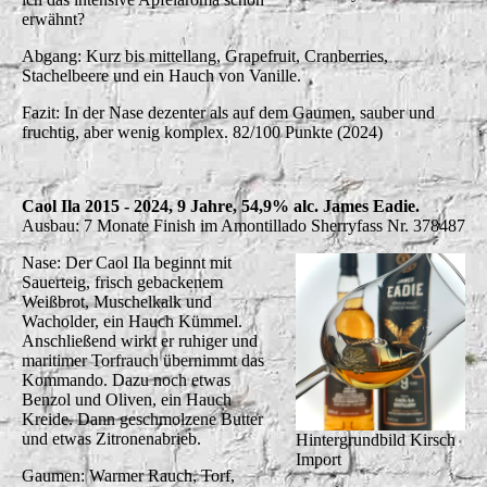
erwähnt?
Abgang: Kurz bis mittellang, Grapefruit, Cranberries,
Stachelbeere und ein Hauch von Vanille.
Fazit: In der Nase dezenter als auf dem Gaumen, sauber und
fruchtig, aber wenig komplex. 82/100 Punkte (2024)
Caol Ila 2015 - 2024, 9 Jahre, 54,9% alc. James Eadie.
Ausbau: 7 Monate Finish im Amontillado Sherryfass Nr. 378487
Nase: Der Caol Ila beginnt mit
Sauerteig, frisch gebackenem
Weißbrot, Muschelkalk und
Wacholder, ein Hauch Kümmel.
Anschließend wirkt er ruhiger und
maritimer Torfrauch übernimmt das
Kommando. Dazu noch etwas
Benzol und Oliven, ein Hauch
Kreide. Dann geschmolzene Butter
und etwas Zitronenabrieb.
Hintergrundbild Kirsch
Import
Gaumen: Warmer Rauch, Torf,