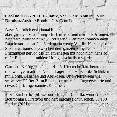
Caol Ila 2005 - 2021, 16 Jahre, 52,9% alc. Abfüller: Villa
Konthor.
Ausbau: Bourbonfass (Barrel)
Nase: Natürlich erst einmal Rauch,
aber gar nicht so aufdringlich. Torffeuer und maritime Aromen,
Meersalz, Muscheln, Kalk und Asche. Dahinter kommen dann
Räucheraromen auf, außerdem ein wenig Vanille. Nach ein paar
Sekunden traut sich zwischen dem ganzen Rauch eine leichte
Fruchtigkeit hervor, die ich am ehesten mit noch nicht ganz so
reifer Banane und mildem Honig beschreiben würde.
Gaumen: Kräftig, rauchig und süß. Hier mehr Räucheraromen
und weniger maritime Noten. Lagerfeuer, Holzkohle, Schinken
mit Honig, Bananen und Aprikosen. Und Pfeffer, sehr viel
schwarzer Pfeffer. Zum Ende hin eine leichte Ingwerschärfe und
etwas Chili, angebranntes Karamell.
Fazit: Ein herrlich blasser und ehrlicher Caol Ila, wunderbares
Bourbonfass. Kraftvoll und hart rauchig richtig schön. 88/100
Punkte (2021)