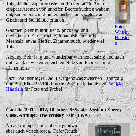
Tabakblätter, Zigarrenkiste und Pfeifenrauch. Auch
ein paar Aromen von unreifen Beerenfrüchten wabern
mit, zudem Salz und mineralische Töne, welche an
Gischt und Steilklippe erinnern.
Foto:
Gaumen: Sehr mundfüllend, prickelnd und
Whisky
medizinisch. Zitrusfrüchte, Johannisbeeren und
Häuslei
Meersalz, etwas Pfeffer. Zigarrenrauch, wieder viel
n
Tabak.
Abgang: Sehr lang und wunderbar wärmend, salzig und auch
mit Tabak sowie einer leichten Note von Espresso und
Eichenholz.
Fazit: Wahnsinniger Caol Ila, irgendwas zwischen Laphroaig
und Port Ellen. 92/100 Punkte (2015) Ich danke dem
Whisky
Häuslein
für Foto und Probe!
Caol Ila 1993 - 2012, 18 Jahre, 56% alc. Ausbau: Sherry
Cask, Abfüller: The Whisky Fair (TWA)
Nase: Anfangs sehr sauber, irgendwie
aber auch verschlossen. Tiefer Rauch,