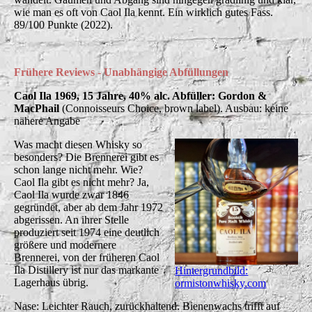
wie man es oft von Caol Ila kennt. Ein wirklich gutes Fass.
89/100 Punkte (2022).
Frühere Reviews - Unabhängige Abfüllungen
Caol Ila 1969, 15 Jahre, 40% alc. Abfüller: Gordon &
MacPhail
(Connoisseurs Choice, brown label). Ausbau: keine
nähere Angabe
Was macht diesen Whisky so
besonders? Die Brennerei gibt es
schon lange nicht mehr. Wie?
Caol Ila gibt es nicht mehr? Ja,
Caol Ila wurde zwar 1846
gegründet, aber ab dem Jahr 1972
abgerissen. An ihrer Stelle
produziert seit 1974 eine deutlich
größere und modernere
Brennerei, von der früheren Caol
Ila Distillery ist nur das markante
Hintergrundbild:
Lagerhaus übrig.
ormistonwhisky.com
Nase: Leichter Rauch, zurückhaltend. Bienenwachs trifft auf