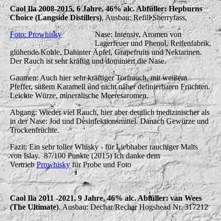
Caol Ila 2008-2015, 6 Jahre, 46% alc. Abfüller: Hepburns
Choice (Langside Distillers)
, Ausbau: Refill Sherryfass,
Foto: Prowhisky
Nase: Intensiv, Aromen von
Lagerfeuer und Phenol, Reifenfabrik,
glühende Kohle. Dahinter Äpfel, Grapefruits und Nektarinen.
Der Rauch ist sehr kräftig und dominiert die Nase.
Gaumen: Auch hier sehr kräftiger Torfrauch, mit weißem
Pfeffer, süßem Karamell und nicht näher definierbaren Früchten.
Leichte Würze, mineralische Meeresaromen.
Abgang: Wieder viel Rauch, hier aber deutlich medizinischer als
in der Nase: Jod und Desinfektionsmittel. Danach Gewürze und
Trockenfrüchte.
Fazit: Ein sehr toller Whisky - für Liebhaber rauchiger Malts
von Islay. 87/100 Punkte (2015) Ich danke dem
Vertrieb
Prowhisky
für Probe und Foto
Caol Ila 2011 -2021, 9 Jahre, 46% alc. Abfüller: van Wees
(The Ultimate)
. Ausbau: Dechar/Rechar Hogshead Nr. 317212