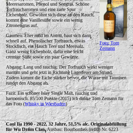
Meeresaromen, Phenol und Seegras. Schöne
Torfraucharomen und eine zarte Spur
Eichenholz. Gewöhnt sich diese an den Rauch,
kommt eine Vanillesüße sowie ein wenig
Zitronengras auf.
Gaumen: Eher mild im Antritt, baut sich dann
schnell auf. Phenolischer Torfrauch, etwas
Foto: Tom
Stockfisch, ein Hauch Teer und Meersalz.
Zemann
Ganz wenig Eichenholz, dafür eine leicht
cremige Süße sowie ein paar Gewürze.
Abgang: Lang und rauchig. Der Torfrauch wirkt weniger
maritim und geht jetzt in Richtung Lagerfeuer am Strand.
Zudem kommt die Eiche stärker hervor, die Würze mit Tanninen
rundet den Abgang ab.
Fazit: Ein schöner Islay Single Malt, rauchig und
harmonisch. 85/100 Punkte (2015) Ich danke Tom Zemann für
das Foto (
Whisky in Wiesbaden
)
Caol Ila 1990 - 2022, 32 Jahre, 51,5% alc. Originalabfüllung
für Wu Dram Clan
. Ausbau: Bourbonfass (refill) Nr. 6223