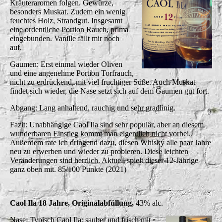
Kräuteraromen folgen. Gewürze,
besonders Muskat. Zudem ein wenig
feuchtes Holz, Strandgut. Insgesamt
eine ordentliche Portion Rauch, prima
eingebunden. Vanille fällt mir noch
auf.
Gaumen: Erst einmal wieder Oliven
und eine angenehme Portion Torfrauch,
nicht zu erdrückend, mit viel fruchtiger Süße. Auch Muskat
findet sich wieder, die Nase setzt sich auf dem Gaumen gut fort.
Abgang: Lang anhaltend, rauchig und sehr gradlinig.
Fazit: Unabhängige Caol Ila sind sehr populär, aber an diesem
wunderbaren Einstieg kommt man eigentlich nicht vorbei.
Außerdem rate ich dringend dazu, diesen Whisky alle paar Jahre
neu zu erwerben und wieder zu probieren. Diese leichten
Veränderungen sind herrlich. Aktuell spielt dieser 12-Jährige
ganz oben mit. 85/100 Punkte (2021)
Caol Ila 18 Jahre, Originalabfüllung,
43% alc.
Nase: Typisch Caol Ila: sauber und frisch mit