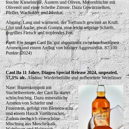
feuchte Kieselsteine, Austern und Oliven, Meeresfrüchte mit
Olivenöl und einer Scheibe Zitrone. Dazu Gewürznelken,
Pfeffer, Wacholder und Muskat.
Abgang: Lang und wärmend, der Torfrauch gewinnt an Kraft.
Glut und Asche, etwas Gummi, eine leicht würzige Schärfe,
gegrilltes Fleisch und tropfendes Fett.
Fazit: Ein junger Caol Ila, gut abgestimmt zwischen maritimen
Aromen und einem Anflug von hitziger Aggressivität. 87/100
Punkte (2024)
Caol Ila 11 Jahre, Diageo Special Release 2024, unpeated,
57,3% alc.
Ausbau: Wiederbefüllte und aufbereitete Weinfässer
Nase: Birnenkompott mit
Stachelbeertorte, der Caol Ila startet
schön fruchtig. Dazu mineralische
Aromen von Schiefer und
Feuerstein, gefolgt von Bienenwachs
und einem Hauch Vanillezucker.
Zudem rieche ich eine schöne
Mischung aus Muschelkalk,
Walnüssen und Holzstaub.