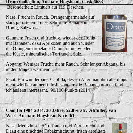
Dram Collection, Ausbau: Hogshead, Cask 5683
,
Besonderheit: Limitiert auf 119 Flaschen.
Nase: Frucht in Rauch. Orangenmarmelade auf
stark geröstetem Toast, sehr reife Banane in
Honig, Salzwasser.
Gaumen: Frisch und fruchtig, wieder der Honig
mit Bananen, dazu Aprikosen und auch wieder
die Orangenmarmelade. Dann kommt wieder
die Küste, mineralischer Torfrauch, Salz.
Abgang: Weniger Frucht, mehr Rauch. Sehr langer Abgang, bis
in den Magen wärmend.
Fazit: Ein wunderbarer Caol Ila, dessen Alter man ihm allerdings
nicht wirklich anmerkt. Insbesondere die Bananenaromen fand
ich äußerst interessant. 90/100 Punkte (2014)
Caol Ila 1984-2014, 30 Jahre, 52,8% alc. Abfüller: van
Wees. Ausbau: Hogshead No 6261
.
Nase: Medizinischer Torfrauch und Zitrusfrucht, Jod.
Dazu eine prächtige Tabakmischung, frisch gepflügte