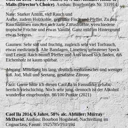
Malts (Director’s Choice)
. Ausbau: Bourbonfass Nr. 331914
Nase: Starker Antritt, viel Rauch und
Asche, zudem Holzkohle, gegrillter Fisch und Pfeffer. Zu den
Raucharomen mischen sich zarte Zitrusfrüchte, verschiedene
tropische Früchte und etwas Vanille. Ganz mild im Hintergrund
etwas Seegras.
Gaumen: Sehr süß und fruchtig, zugleich sehr viel Torfrauch,
etwas medizinisch. Alte Bandagen, Limetten, gebratener Speck
und Leinöl. Auch bunter Pfeffer und Anis lassen sich finden, das
Eichenholz ist kaum spürbar.
Abgang: Mittellang bis lang, deutlich medizinischer und weniger
süß. Jod, Mull und Seetang, gesalzene Zitrone.
Fazit: Gerne hätte ich diesen Caol Ila in Fassstärke gehabt,
herrlich vielschichtig. Noch sehr jung, dennoch ist der Alkohol
wunderbar eingebunden. 86/100 Punkte (2021)
Caol Ila 2014, 6 Jahre, 50% alc. Abfüller: Murray
McDavid
. Ausbau: Bourbon Hogshead, Nachreifung im
Cognacfass, Fassnr: 1925785/193/194