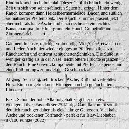
Eindruck noch recht brachial. Dieser Caol Ila braucht ein wenig
Zeit um sich von seinen feineren Seiten zu zeigen. Hinter dem
Rauch kommen dann Heidelbeermarmelade, Bacon und süßlich
aromatisierter Pfeifentabak. Der Rauch ist immer präsent, jetzt
aber mehr als kalte Asche und dazu rieche ich ein leichtes
Bananenaroma. Im Hintergrund ein Hauch Grapefruit und
Zitronenabrieb.
Gaumen: Intensiv, rauchig, vollmundig. Viel Asche, etwas Teer
und Leder. Auch hier wieder einiges an Pfeifentabak, dazu
Räucherofen und entfernt geräucherter Schinken. Die Süße ist
weniger kräftig als in der Nase, leicht bittere Früchte ergänzen
den Rauch. Eine Gewürzkomponente mit Pfeffer, Jalapenos und
einer Portion Ingwer rundet den Geschmack ab.
Abgang: Sehr lang, sehr trocken. Asche, Ruß und verkohltes
Holz. Ein paar getrocknete Himbeeren neben geräucherten
Limetten.
Fazit: Schon der hohe Alkoholgehalt zeigt hier ein etwas
weniger aktives Fass, dieser 25-Jährige Caol Ila kommt somit
deutlich rauchiger daher als gleichaltrige Genossen. Viel kalte
Asche und trockener Torfrauch - perfekt für Islay-Liebhaber.
87/100 Punkte (2022)