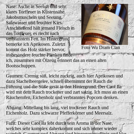
Nase: Asche in Seeluft und sehr
klares Torffeuer in Küstennähe.
Jakobsmuscheln und Seetang,
Salzwasser und feuchter Kies.
Anschließend hält jemand Fleisch in
das Torffeuer, es riecht nach
verbranntem Fett. Im Hintergrund
bemerke ich Aprikosen. Zuletzt
Foto Wu Dram Clan
kommt das Holz stärker hervor,
insbesondere feuchte Planken finde
ich, zusammen mit Ölzeug erinnert das an einen alten
Bootsschuppen.
Gaumen: Cremig süß, leicht zuckrig, auch hier Aprikosen und
dazu Stachelbeergelee, schnell übernimmt der Rauch die
Führung und die Süße gerät in den Hintergrund. Der Caol Ila
wird mit dem Rauch trockener und zart salzig. Ich muss an einen
Räucherofen, Eichenholz und verbranntes Popcorn denken.
Abgang: Mittellang bis lang, viel trockener Rauch und
Eichenholz. Dazu schwarze Pfefferkörner und Meersalz.
Fazit: Dieser Caol Ila lebt durch sein Aroma in der Nase,
welches sehr komplex daherkommt und sich immer wieder
wandelt. Gaumen und Abgang sind hingegen gradlinig und klar,