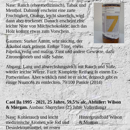
Nase: Rauch (eher medizinisch), Tabak und
Menthol. Dahinter erscheint eine zarte
Fruchtigkeit, Orange, leicht säuerlich, wird
dann aber trockener. Danach erscheint eine
leichte Note von Milchschokolade, auch das
Holz kommt etwas zum Vorschein.
Gaumen: Starker Antritt, sehr rauchig, der
Alkohol stark präsent. Erdige Töne, etwas
Paprika, erdig und malzig. Zimt und andere Gewürze, dazu
Zitronenabrieb und süße Sahne.
Abgang: Lang und abwechslungsreich mit Rauch und Süße,
wieder leichte Würze. Fazit: Komplette Reifung in einem Ex-
Portweinfass. Aber wirklich rund ist er nicht, dennoch gibt es
einige Nuancen zu entdecken. 79/100 Punkte (2014)
Caol Ila 1995 - 2021, 25 Jahre, 59,5% alc. Abfüller: Wilson
& Morgan.
Ausbau: Sherryfass (25 Jahre Vollreifung)
Nase: Kohlerauch und leicht
Hintergrundbild Wilson
medizinische Aromen wie Jod und
& Morgan
Desinfektionsmittel, im ersten