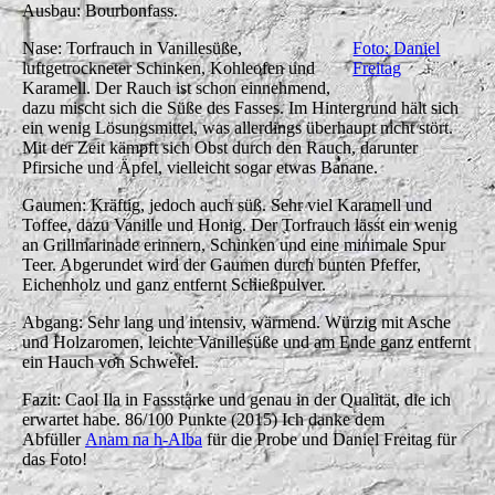
Ausbau: Bourbonfass.
Nase: Torfrauch in Vanillesüße,
Foto: Daniel
luftgetrockneter Schinken, Kohleofen und
Freitag
Karamell. Der Rauch ist schon einnehmend,
dazu mischt sich die Süße des Fasses. Im Hintergrund hält sich
ein wenig Lösungsmittel, was allerdings überhaupt nicht stört.
Mit der Zeit kämpft sich Obst durch den Rauch, darunter
Pfirsiche und Äpfel, vielleicht sogar etwas Banane.
Gaumen: Kräftig, jedoch auch süß. Sehr viel Karamell und
Toffee, dazu Vanille und Honig. Der Torfrauch lässt ein wenig
an Grillmarinade erinnern, Schinken und eine minimale Spur
Teer. Abgerundet wird der Gaumen durch bunten Pfeffer,
Eichenholz und ganz entfernt Schießpulver.
Abgang: Sehr lang und intensiv, wärmend. Würzig mit Asche
und Holzaromen, leichte Vanillesüße und am Ende ganz entfernt
ein Hauch von Schwefel.
Fazit: Caol Ila in Fassstärke und genau in der Qualität, die ich
erwartet habe. 86/100 Punkte (2015) Ich danke dem
Abfüller
Anam na h-Alba
für die Probe und Daniel Freitag für
das Foto!