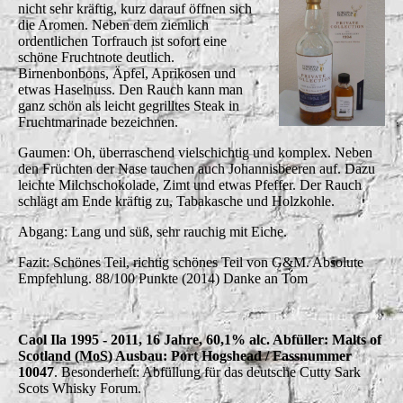
nicht sehr kräftig, kurz darauf öffnen sich
die Aromen. Neben dem ziemlich
ordentlichen Torfrauch ist sofort eine
schöne Fruchtnote deutlich.
Birnenbonbons, Äpfel, Aprikosen und
etwas Haselnuss. Den Rauch kann man
ganz schön als leicht gegrilltes Steak in
Fruchtmarinade bezeichnen.
Gaumen: Oh, überraschend vielschichtig und komplex. Neben
den Früchten der Nase tauchen auch Johannisbeeren auf. Dazu
leichte Milchschokolade, Zimt und etwas Pfeffer. Der Rauch
schlägt am Ende kräftig zu, Tabakasche und Holzkohle.
Abgang: Lang und süß, sehr rauchig mit Eiche.
Fazit: Schönes Teil, richtig schönes Teil von G&M. Absolute
Empfehlung. 88/100 Punkte (2014) Danke an Tom
Caol Ila 1995 - 2011, 16 Jahre, 60,1% alc. Abfüller: Malts of
Scotland (MoS) Ausbau: Port Hogshead / Fassnummer
10047
. Besonderheit: Abfüllung für das deutsche Cutty Sark
Scots Whisky Forum.