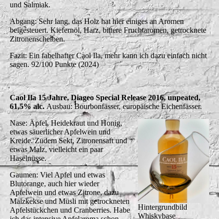
und Salmiak.
Abgang: Sehr lang, das Holz hat hier einiges an Aromen
beigesteuert. Kiefernöl, Harz, bittere Fruchtaromen, getrocknete
Zitronenscheiben.
Fazit: Ein fabelhafter Caol Ila, mehr kann ich dazu einfach nicht
sagen. 92/100 Punkte (2024)
Caol Ila 15 Jahre, Diageo Special Release 2016, unpeated,
61,5% alc.
Ausbau: Bourbonfässer, europäische Eichenfässer.
Nase: Äpfel, Heidekraut und Honig,
etwas säuerlicher Apfelwein und
Kreide. Zudem Sekt, Zitronensaft und
etwas Malz, vielleicht ein paar
Haselnüsse.
Gaumen: Viel Apfel und etwas
Blutorange, auch hier wieder
Apfelwein und etwas Zitrone, dazu
Malzkekse und Müsli mit getrockneten
Hintergrundbild
Apfelstückchen und Cranberries. Habe
Whiskybase
ich das intensive Apfelaroma schon