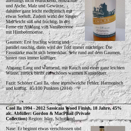
allerdings nicht erdrückend. Holzkohle
und Asche, Malz und Gewürze,
dahinter ganz leicht medizinisch mit
etwas Seeluft. Zudem wirkt der Single
Malt leicht süß und fruchtig, In der
Ferne ein Anklang von Vanillecreme
mit Himbeermousse.
Gaumen: Erst fruchtig würzig und
parallel rauchig, dann wird der Torf immer mächtiger. Die
Fassstärke macht sich bemerkbar. Sehr rund auf dem Gaumen,
hinten raus immer kräftiger.
Abgang: Lang und wärmend, mit Rauch und einer ganz leichten
Würze, zurück bleibt ein schönes warmen Kaminfeuer.
Fazit: Schöner Caol Ila, ohne irgendwelche Fehler. Harmonisch
und kräftig. 85/100 Punkten (2014)
Caol Ila 1994 - 2012 Sassicaia Wood Finish, 18 Jahre, 45%
alc. Abfüller: Gordon & MacPhail (Private
Collection)
Region: Islay, Schottland
Nase: Er beginnt etwas verschlossen und