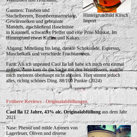
Gaumen: Trauben und
Hintergrundbild Kirsch
Stachelbeeren, Brombeermarmelade,
Import
Gewürznelken und gebrannte
Mandeln, anschließend Haselnüsse
in Karamell, schwarzer Pfeffer und eine Prise Muskat. Im
Hintergrund etwas Kaffee und Kakao.
Abgang: Mittellang bis lang, dunkle Schokolade, Espresso,
Muschelkalk und verschiede Fruchtaromen.
Fazit: Als ich unpeated Caol Ila laß habe ich mich erst einmal
gefreut, dann kam da die Sache mit den Weinfässern, welche
mich meistens überhaupt nicht abholen. Hier stimmt jedoch
alles, richtig schönes Ding. 88/100 Punkte (2024)
Frühere Reviews - Originalabfüllungen
Caol Ila 12 Jahre, 43% alc. Originalabfüllung
aus dem Jahr
2021
Nase: Phenol und milde Aromen von
Lagerfeuer, Oliven und diverse