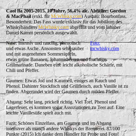
Caol Ila 2005-2015, 10 Jahre, 56,4% alc. Abfüller: Gordon
& MacPhail
(exkl. für
McWhisky.com
) Ausbau: Bourbonfass.
Besonderheit: Das Fass wurde exklusiv für das Jubiläum des
Whiskyhändlers
McWhisky.com
abgefüllt und vom Inhaber
Daniel Kamm persönlich ausgewählt.
Nase: Intensiv und rauchig, phenolisch
Foto:
und etwas Asche. Ansonsten sehr sauber
mcwhisky.com
und mit angenehmen Sommeräpfeln,
etwas grüne Bananen, Johannisbeeren und fruchtige
Grillmarinade. Daneben eine leicht alkoholische Schärfe, mit
Chili und Pfeffer.
Gaumen: Etwas Jod und Karamell, einiges an Rauch und
Phenol. Dahinter Stockfisch und Grillfleisch, auch Vanille ist zu
finden. Abgerundet wird der Gaumen durch milden Pfeffer.
Abgang: Sehr lang, prickelt richtig. Viel Torf, Phenol und
Lagerfeuer, es kommen sogar Assoziationen zu Teer auf. Eine
leichte Vanillesüße spielt auch mit.
Fazit: Schönes Einzelfass, am Gaumen und im Abgang
intensiver als manch andere Whiskys der Brennerei. 87/100
Punkte (2015) Ich danke dem Händler für Probe und Foto!