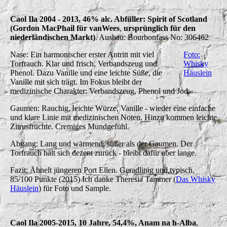
Caol Ila 2004 - 2013, 46% alc. Abfüller: Spirit of Scotland
(Gordon MacPhail für vanWees
,
ursprünglich für den
niederländischen Markt)
. Ausbau: Bourbonfass No: 306462
Nase: Ein harmonischer erster Antritt mit viel
Foto:
Torfrauch. Klar und frisch, Verbandszeug und
Whisky
Phenol. Dazu Vanille und eine leichte Süße, die
Häuslein
Vanille mit sich trägt. Im Fokus bleibt der
medizinische Charakter: Verbandszeug, Phenol und Jod.
Gaumen: Rauchig, leichte Würze, Vanille - wieder eine einfache
und klare Linie mit medizinischen Noten. Hinzu kommen leichte
Zitrusfrüchte. Cremiges Mundgefühl.
Abgang: Lang und wärmend, süßer als der Gaumen. Der
Torfrauch hält sich dezent zurück - bleibt dafür aber lange.
Fazit: Ähnelt jüngeren Port Ellen. Geradlinig und typisch.
85/100 Punkte (2015) Ich danke Theresia Tammer (
Das Whisky
Häuslein
) für Foto und Sample.
Caol Ila 2005-2015, 10 Jahre, 54,4%, Anam na h-Alba
,