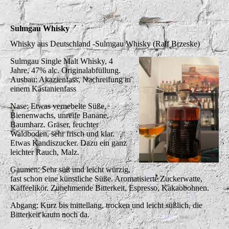
Sulmgau Whisky
Whisky aus Deutschland -Sulmgau Whisky (Ralf Brzeske)
Sulmgau Single Malt Whisky, 4
Jahre, 47% alc. Originalabfüllung.
Ausbau: Akazienfass, Nachreifung in
einem Kastanienfass
Nase: Etwas vernebelte Süße,
Bienenwachs, unreife Banane,
Baumharz. Gräser, feuchter
Waldboden, sehr frisch und klar.
Etwas Kandiszucker. Dazu ein ganz
leichter Rauch, Malz.
Gaumen: Sehr süß und leicht würzig,
fast schon eine künstliche Süße. Aromatisierte Zuckerwatte,
Kaffeelikör. Zunehmende Bitterkeit, Espresso, Kakaobohnen.
Abgang: Kurz bis mittellang, trocken und leicht süßlich, die
Bitterkeit kaum noch da.