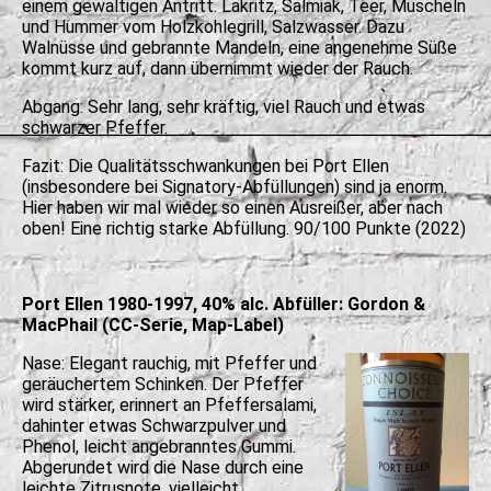
einem gewaltigen Antritt. Lakritz, Salmiak, Teer, Muscheln
und Hummer vom Holzkohlegrill, Salzwasser. Dazu
Walnüsse und gebrannte Mandeln, eine angenehme Süße
kommt kurz auf, dann übernimmt wieder der Rauch.
Abgang: Sehr lang, sehr kräftig, viel Rauch und etwas
schwarzer Pfeffer.
Fazit: Die Qualitätsschwankungen bei Port Ellen
(insbesondere bei Signatory-Abfüllungen) sind ja enorm.
Hier haben wir mal wieder so einen Ausreißer, aber nach
oben! Eine richtig starke Abfüllung. 90/100 Punkte (2022)
Port Ellen 1980-1997, 40% alc. Abfüller: Gordon &
MacPhail (CC-Serie, Map-Label)
Nase: Elegant rauchig, mit Pfeffer und
geräuchertem Schinken. Der Pfeffer
wird stärker, erinnert an Pfeffersalami,
dahinter etwas Schwarzpulver und
Phenol, leicht angebranntes Gummi.
Abgerundet wird die Nase durch eine
leichte Zitrusnote, vielleicht