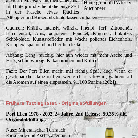
auch an Meersalz und Muschelkalk.
Hintergrundbild Whisky
Im Hintergrund scheint die lange Zeit
Auctioneer
in der Flasche etwas feuchtes
Altpapier und Birkenpilz hinterlassen zu haben.
Gaumen: Kräftig, intensiv, würzig. Phenol, Torf, Zitronenöl,
Limettensaft, Anis, gebratener Fenchel, Kümmel, Lakritze,
Schokolade, Kunststoffleder, mit Wachs poliertes Eichenholz.
Komplex, spannend und herrlich lecker.
Abgang: Lang, rauchig, hier nun wieder mit mehr Asche und
Holz, schön würzig, Kakaoaromen und Kaffee.
Fazit: Der Port Ellen macht mal richtig Spaß, auch wenn er
geschmacklich kurz mal ein wenig chaotisch wird, während all
die Aromen auf einen einprasseln. 91/100 Punkte (2024)
Frühere Tastingnotes - Originalabfüllungen
Port Ellen 1978 - 2002, 24 Jahre, 2nd Release, 59,35% alc.
Originalabfüllung.
Nase: Mineralischer Torfrauch,
Kieselerde und Asche, aber auch