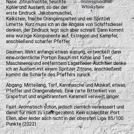
Nase: Zitrusfrüchte, feuchte
Hintergrundbild
Whiskybase
Kohle und Austern, so der der
erste Eindruck. Jakobsmuschel,
Kalkstein, frische Orangenspalten und ein Spritzer
Limette. Kurz muss ich an die Abgase von Schiffsdiesel
denken, der Eindruck legt sich aber schnell. Dann kommt
eine würzige Komponente auf, Estragon und Kampfer,
anschließend scharfer Pfeffer.
Gaumen: Wirkt anfangs etwas wässrig, entwickelt dann
eine ordentliche Portion Rauch mit Kohle und Teer,
Maschinenöl und entferntem Lagerfeuer. Auch hier denke
ich an Austern mit einem Spritzer Zitrone, anschließend
kommt die Schärfe des Pfeffers zurück.
Abgang: Mittellang, Torf, Kaminasche und Muskat, etwas
Pfeffer und Orangenabrieb. Eine zarte Bitterkeit von
Grapefruit und angebranntem Karamell verweilt länger.
Fazit: Aromatisch schön, jedoch ziemlich verwässert und
damit für mich zu stark gezähmt. Kein schlechter Port
Ellen, aber leider auch nicht in der obersten Liga. 85/100
Punkte (2022)