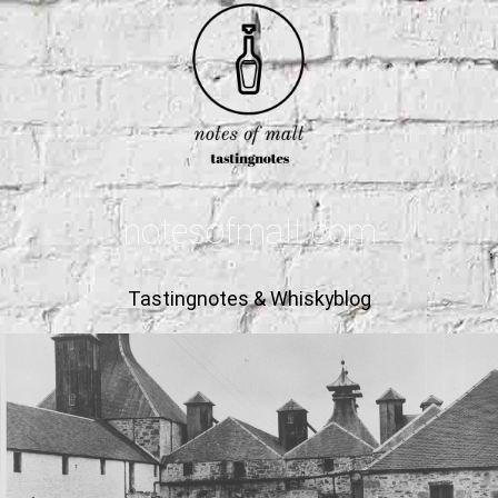
notesofmalt.com
Tastingnotes & Whiskyblog