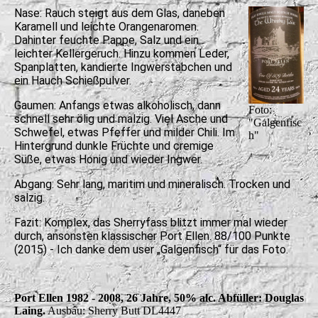
Nase: Rauch steigt aus dem Glas, daneben
Karamell und leichte Orangenaromen.
Dahinter feuchte Pappe, Salz und ein
leichter Kellergeruch. Hinzu kommen Leder,
Spanplatten, kandierte Ingwerstäbchen und
ein Hauch Schießpulver.
Gaumen: Anfangs etwas alkoholisch, dann
Foto:
schnell sehr ölig und malzig. Viel Asche und
"Galgenfisc
Schwefel, etwas Pfeffer und milder Chili. Im
h"
Hintergrund dunkle Früchte und cremige
Süße, etwas Honig und wieder Ingwer.
Abgang: Sehr lang, maritim und mineralisch. Trocken und
salzig.
Fazit: Komplex, das Sherryfass blitzt immer mal wieder
durch, ansonsten klassischer Port Ellen.
88/100 Punkte
(2015) - Ich danke dem user „Galgenfisch“ für das Foto.
Port Ellen 1982 - 2008, 26 Jahre, 50% alc. Abfüller: Douglas
Laing.
Ausbau: Sherry Butt DL4447