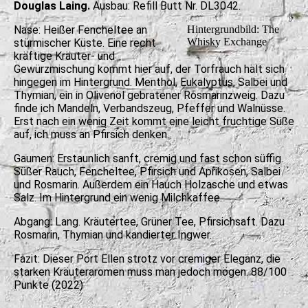
Douglas Laing.
Ausbau: Refill Butt Nr. DL3042.
Nase: Heißer Fencheltee an
Hintergrundbild: The
Whisky Exchange
stürmischer Küste. Eine recht
kräftige Kräuter- und
Gewürzmischung kommt hier auf, der Torfrauch hält sich
hingegen im Hintergrund. Menthol, Eukalyptus, Salbei und
Thymian, ein in Olivenöl gebratener Rosmarinzweig. Dazu
finde ich Mandeln, Verbandszeug, Pfeffer und Walnüsse.
Erst nach ein wenig Zeit kommt eine leicht fruchtige Süße
auf, ich muss an Pfirsich denken.
Gaumen: Erstaunlich sanft, cremig und fast schon süffig.
Süßer Rauch, Fencheltee, Pfirsich und Aprikosen, Salbei
und Rosmarin. Außerdem ein Hauch Holzasche und etwas
Salz. Im Hintergrund ein wenig Milchkaffee.
Abgang: Lang. Kräutertee, Grüner Tee, Pfirsichsaft. Dazu
Rosmarin, Thymian und kandierter Ingwer.
Fazit: Dieser Port Ellen strotz vor cremiger Eleganz, die
starken Kräuteraromen muss man jedoch mögen. 88/100
Punkte (2022)