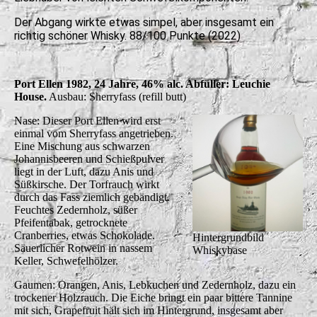
Der Abgang wirkte etwas simpel, aber insgesamt ein
richtig schöner Whisky. 88/100 Punkte (2022)
Port Ellen 1982, 24 Jahre, 46% alc. Abfüller: Leuchie
House.
Ausbau: Sherryfass (refill butt)
Nase: Dieser Port Ellen wird erst
einmal vom Sherryfass angetrieben.
Eine Mischung aus schwarzen
Johannisbeeren und Schießpulver
liegt in der Luft, dazu Anis und
Süßkirsche. Der Torfrauch wirkt
durch das Fass ziemlich gebändigt.
Feuchtes Zedernholz, süßer
Pfeifentabak, getrocknete
Cranberries, etwas Schokolade.
Hintergrundbild
Säuerlicher Rotwein in nassem
Whiskybase
Keller, Schwefelhölzer.
Gaumen: Orangen, Anis, Lebkuchen und Zedernholz, dazu ein
trockener Holzrauch. Die Eiche bringt ein paar bittere Tannine
mit sich, Grapefruit hält sich im Hintergrund, insgesamt aber