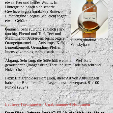
etwas Teer und heißes Wachs. Im
Hintergrund halten sich scharfe
Gewürze in geschmolzener Butter,
Limetten und Seegras, vielleicht sogar
etwas Gebäck.
Gaumen: Sehr süß und zugleich stark
rauchig, Phenol und Torf, Teer und
Maschinenöl. Außerdem leicht bittere
Hintergrundbild
Orangenmarmelade, Anisdrops, Kalk,
Whiskybase
Birnenkompott, Grenadine, Pfeffer.
Intensiv, komplex, richtig stark.
Abgang: Sehr lang, die Süße hält weiter an. Viel Torf,
geräucherter Orangensirup, Teer und zum Ende hin sehr viel
Holzasche.
Fazit: Ein grandioser Port Ellen, diese Art von Abfüllungen
haben der Brennerei ihren Legendenstatus verpasst. 91/100
Punkte (2024)
Frühere Tastingnotes - Unabhängige Abfüllungen