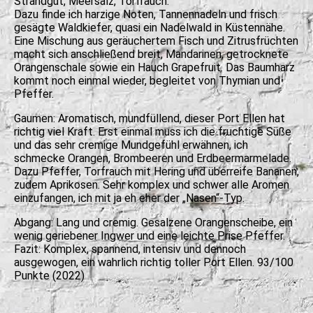
Strandgut, Meersalz, Torfrauch.
Dazu finde ich harzige Noten, Tannennadeln und frisch
gesägte Waldkiefer, quasi ein Nadelwald in Küstennähe.
Eine Mischung aus geräuchertem Fisch und Zitrusfrüchten
macht sich anschließend breit, Mandarinen, getrocknete
Orangenschale sowie ein Hauch Grapefruit. Das Baumharz
kommt noch einmal wieder, begleitet von Thymian und
Pfeffer.
Gaumen: Aromatisch, mundfüllend, dieser Port Ellen hat
richtig viel Kraft. Erst einmal muss ich die fruchtige Süße
und das sehr cremige Mundgefühl erwähnen, ich
schmecke Orangen, Brombeeren und Erdbeermarmelade.
Dazu Pfeffer, Torfrauch mit Hering und überreife Bananen,
zudem Aprikosen. Sehr komplex und schwer alle Aromen
einzufangen, ich mit ja eh eher der „Nasen“-Typ.
Abgang: Lang und cremig. Gesalzene Orangenscheibe, ein
wenig geriebener Ingwer und eine leichte Prise Pfeffer.
Fazit: Komplex, spannend, intensiv und dennoch
ausgewogen, ein wahrlich richtig toller Port Ellen. 93/100
Punkte (2022)