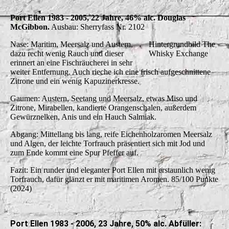
Port Ellen 1983 - 2005, 22 Jahre, 46% alc. Douglas
McGibbon.
Ausbau: Sherryfass Nr. 2102
Nase: Maritim, Meersalz und Austern,
Hintergrundbild The
dazu recht wenig Rauch und dieser
Whisky Exchange
erinnert an eine Fischräucherei in sehr
weiter Entfernung. Auch rieche ich eine frisch aufgeschnittene
Zitrone und ein wenig Kapuzinerkresse.
Gaumen: Austern, Seetang und Meersalz, etwas Miso und
Zitrone, Mirabellen, kandierte Orangenschalen, außerdem
Gewürznelken, Anis und ein Hauch Salmiak.
Abgang: Mittellang bis lang, reife Eichenholzaromen Meersalz
und Algen, der leichte Torfrauch präsentiert sich mit Jod und
zum Ende kommt eine Spur Pfeffer auf.
Fazit: Ein runder und eleganter Port Ellen mit erstaunlich wenig
Torfrauch, dafür glänzt er mit maritimen Aromen. 85/100 Punkte
(2024)
Port Ellen 1983 - 2006, 23 Jahre, 50% alc. Abfüller: