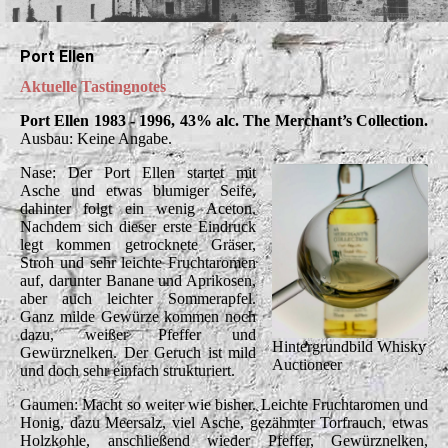
Port Ellen
Aktuelle Tastingnotes
Port Ellen 1983 - 1996, 43% alc. The Merchant’s Collection.
Ausbau: Keine Angabe.
Nase: Der Port Ellen startet mit
Asche und etwas blumiger Seife,
dahinter folgt ein wenig Aceton.
Nachdem sich dieser erste Eindruck
legt kommen getrocknete Gräser,
Stroh und sehr leichte Fruchtaromen
auf, darunter Banane und Aprikosen,
aber auch leichter Sommerapfel.
Ganz milde Gewürze kommen noch
dazu, weißer Pfeffer und
Hintergrundbild Whisky
Gewürznelken. Der Geruch ist mild
Auctioneer
und doch sehr einfach strukturiert.
Gaumen: Macht so weiter wie bisher. Leichte Fruchtaromen und
Honig, dazu Meersalz, viel Asche, gezähmter Torfrauch, etwas
Holzkohle, anschließend wieder Pfeffer, Gewürznelken,