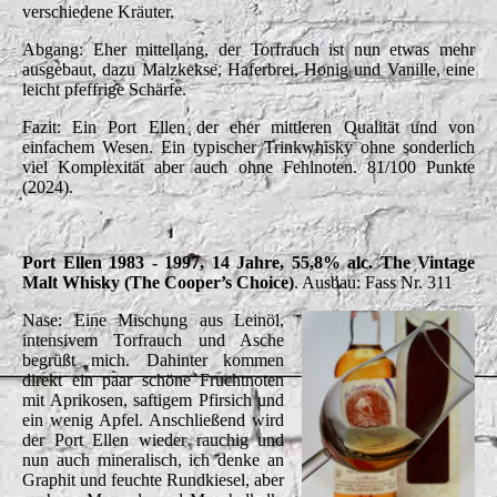
verschiedene Kräuter.
Abgang: Eher mittellang, der Torfrauch ist nun etwas mehr
ausgebaut, dazu Malzkekse, Haferbrei, Honig und Vanille, eine
leicht pfeffrige Schärfe.
Fazit: Ein Port Ellen der eher mittleren Qualität und von
einfachem Wesen. Ein typischer Trinkwhisky ohne sonderlich
viel Komplexität aber auch ohne Fehlnoten. 81/100 Punkte
(2024).
Port Ellen 1983 - 1997, 14 Jahre, 55,8% alc. The Vintage
Malt Whisky (The Cooper’s Choice)
. Ausbau: Fass Nr. 311
Nase: Eine Mischung aus Leinöl,
intensivem Torfrauch und Asche
begrüßt mich. Dahinter kommen
direkt ein paar schöne Fruchtnoten
mit Aprikosen, saftigem Pfirsich und
ein wenig Apfel. Anschließend wird
der Port Ellen wieder rauchig und
nun auch mineralisch, ich denke an
Graphit und feuchte Rundkiesel, aber