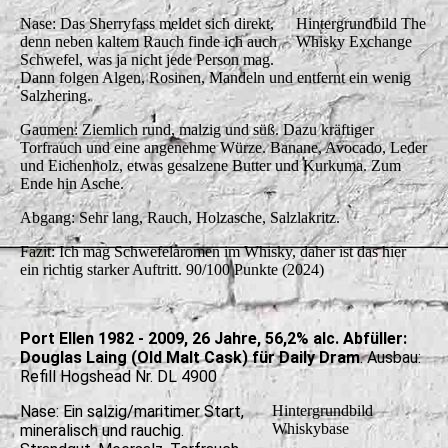
Nase: Das Sherryfass meldet sich direkt,
Hintergrundbild The
denn neben kaltem Rauch finde ich auch
Whisky Exchange
Schwefel, was ja nicht jede Person mag.
Dann folgen Algen, Rosinen, Mandeln und entfernt ein wenig
Salzhering.
Gaumen: Ziemlich rund, malzig und süß. Dazu kräftiger
Torfrauch und eine angenehme Würze. Banane, Avocado, Leder
und Eichenholz, etwas gesalzene Butter und Kurkuma. Zum
Ende hin Asche.
Abgang: Sehr lang, Rauch, Holzasche, Salzlakritz.
Fazit: Ich mag Schwefelaromen im Whisky, daher ist das hier
ein richtig starker Auftritt. 90/100 Punkte (2024)
Port Ellen 1982 - 2009, 26 Jahre, 56,2% alc. Abfüller:
Douglas Laing (Old Malt Cask) für Daily Dram
. Ausbau:
Refill Hogshead Nr. DL 4900
Nase: Ein salzig/maritimer Start,
Hintergrundbild
Whiskybase
mineralisch und rauchig.