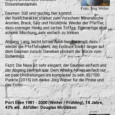
Dosenmandarinen.
Foto: Jörg Weber
Gaumen: Süß und rauchig, hier kommt
der Inselcharakter stärker zum Vorschein. Mineralische
Aromen, Brack, Salz und Holzkohle. Wieder der Pfeffer,
dazu cremiger Honig und zartes Toffee. Eigenartige aber
schöne Mischung, sehr einfach zu trinken.
Abgang: Lang, leicht bitter. Auch hier Karamell, dazu
wieder die Pfeffersalami, der Eindruck bleibt länger auf
dem Gaumen zurück. Daneben prickelt die Würze vom
Eichenholz.
Fazit: Die Nase ist sehr elegant, der Gaumen einfach und
der Abgang ziemlich klar. Dem Whisky fehlen einfach nur
ein paar Umdrehungen um komplexer zu sein. 82/100
Punkte (2015)
Ich danke Jörg Weber für die Probe und
das Foto!
Port Ellen 1981 - 2000 (Winter / Frühling), 18 Jahre,
43% alc. Abfüller: Douglas McGibbon