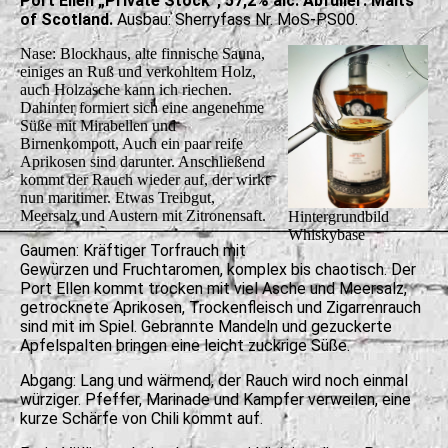
Port Ellen „Private Stock“, 57,2% alc. Abfüller: Malts
of Scotland.
Ausbau: Sherryfass Nr. MoS-PS00.
Nase: Blockhaus, alte finnische Sauna,
einiges an Ruß und verkohltem Holz,
auch Holzasche kann ich riechen.
Dahinter formiert sich eine angenehme
Süße mit Mirabellen und
Birnenkompott, Auch ein paar reife
Aprikosen sind darunter. Anschließend
kommt der Rauch wieder auf, der wirkt
nun maritimer. Etwas Treibgut,
Meersalz und Austern mit Zitronensaft.
Hintergrundbild
Whiskybase
Gaumen: Kräftiger Torfrauch mit
Gewürzen und Fruchtaromen, komplex bis chaotisch. Der
Port Ellen kommt trocken mit viel Asche und Meersalz,
getrocknete Aprikosen, Trockenfleisch und Zigarrenrauch
sind mit im Spiel. Gebrannte Mandeln und gezuckerte
Apfelspalten bringen eine leicht zuckrige Süße.
Abgang: Lang und wärmend, der Rauch wird noch einmal
würziger. Pfeffer, Marinade und Kampfer verweilen, eine
kurze Schärfe von Chili kommt auf.