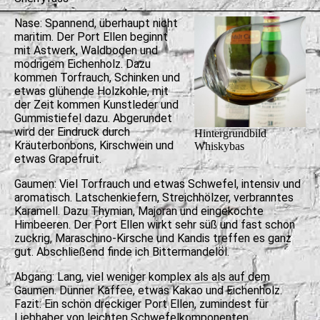
Nase: Spannend, überhaupt nicht
maritim. Der Port Ellen beginnt
mit Astwerk, Waldboden und
modrigem Eichenholz. Dazu
kommen Torfrauch, Schinken und
etwas glühende Holzkohle, mit
der Zeit kommen Kunstleder und
Gummistiefel dazu. Abgerundet
wird der Eindruck durch
Hintergrundbild
Kräuterbonbons, Kirschwein und
Whiskybas
etwas Grapefruit.
Gaumen: Viel Torfrauch und etwas Schwefel, intensiv und
aromatisch. Latschenkiefern, Streichhölzer, verbranntes
Karamell. Dazu Thymian, Majoran und eingekochte
Himbeeren. Der Port Ellen wirkt sehr süß und fast schon
zuckrig, Maraschino-Kirsche und Kandis treffen es ganz
gut. Abschließend finde ich Bittermandelöl.
Abgang: Lang, viel weniger komplex als als auf dem
Gaumen. Dünner Kaffee, etwas Kakao und Eichenholz.
Fazit: Ein schön dreckiger Port Ellen, zumindest für
Liebhaber von leichten Schwefelkomponenten.