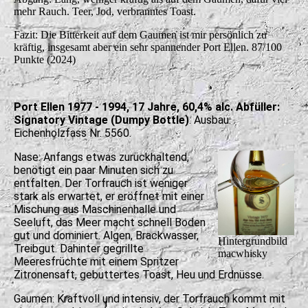
mehr Rauch. Teer, Jod, verbranntes Toast.
Fazit: Die Bitterkeit auf dem Gaumen ist mir persönlich zu
kräftig, insgesamt aber ein sehr spannender Port Ellen. 87/100
Punkte (2024)
Port Ellen 1977 - 1994, 17 Jahre, 60,4% alc. Abfüller:
Signatory Vintage (Dumpy Bottle)
. Ausbau:
Eichenholzfass Nr. 5560.
Nase: Anfangs etwas zurückhaltend,
benötigt ein paar Minuten sich zu
entfalten. Der Torfrauch ist weniger
stark als erwartet, er eröffnet mit einer
Mischung aus Maschinenhalle und
Seeluft, das Meer macht schnell Boden
gut und dominiert. Algen, Brackwasser,
Hintergrundbild
Treibgut. Dahinter gegrillte
macwhisky
Meeresfrüchte mit einem Spritzer
Zitronensaft, gebuttertes Toast, Heu und Erdnüsse.
Gaumen: Kraftvoll und intensiv, der Torfrauch kommt mit