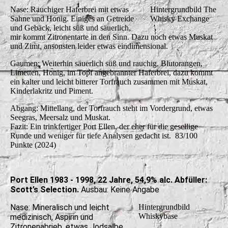
Nase: Rauchiger Haferbrei mit etwas
Hintergrundbild The
Sahne und Honig. Einiges an Getreide
Whisky Exchange
und Gebäck, leicht süß und säuerlich,
mir kommt Zitronentarte in den Sinn. Dazu noch etwas Muskat
und Zimt, ansonsten leider etwas eindimensional.
Gaumen: Weiterhin säuerlich süß und rauchig, Blutorangen,
Limetten, Honig, im Topf angebrannter Haferbrei, dazu kommt
ein kalter und leicht bitterer Torfrauch zusammen mit Muskat,
Kinderlakritz und Piment.
Abgang: Mittellang, der Torfrauch steht im Vordergrund, etwas
Seegras, Meersalz und Muskat.
Fazit: Ein trinkfertiger Port Ellen, der eher für die gesellige
Runde und weniger für tiefe Analysen gedacht ist. 83/100
Punkte (2024)
Port Ellen 1983 - 1998, 22 Jahre, 54,9% alc. Abfüller:
Scott’s Selection.
Ausbau: Keine Angabe
Nase: Mineralisch und leicht
Hintergrundbild
Whiskybase
medizinisch, Aspirin und
Zitronenabrieb, etwas Jodsalbe.