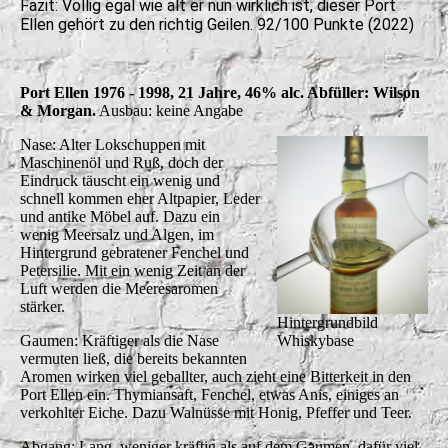
Fazit: Völlig egal wie alt er nun wirklich ist, dieser Port
Ellen gehört zu den richtig Geilen. 92/100 Punkte (2022)
Port Ellen 1976 - 1998, 21 Jahre, 46% alc. Abfüller: Wilson
& Morgan.
Ausbau: keine Angabe
Nase: Alter Lokschuppen mit
Maschinenöl und Ruß, doch der
Eindruck täuscht ein wenig und
schnell kommen eher Altpapier, Leder
und antike Möbel auf. Dazu ein
wenig Meersalz und Algen, im
Hintergrund gebratener Fenchel und
Petersilie. Mit ein wenig Zeit an der
Luft werden die Meeresaromen
stärker.
Hintergrundbild
Gaumen: Kräftiger als die Nase
Whiskybase
vermuten ließ, die bereits bekannten
Aromen wirken viel geballter, auch zieht eine Bitterkeit in den
Port Ellen ein. Thymiansaft, Fenchel, etwas Anis, einiges an
verkohlter Eiche. Dazu Walnüsse mit Honig, Pfeffer und Teer.
Abgang: Lang, weniger kräftig als auf dem Gaumen, dafür viel