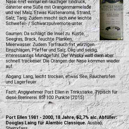
Nase: Erst einmal ein rauchiger Eindruck,
dahinter eine Süße mit Orangenmarmelade
und viel Malz. Etwas Küstenaroma, Strand,
Salz, Tang. Zudem mischt sich eine leichte
Schwefel- / Schwarzpulvernote unter.
Gaumen: Da schlägt die Insel zu. Küste,
Seegras, Brack, feuchte Planken,
Meerwasser. Zudem Torfrauch mit würzigen
Einschlägen, Pfeffer und Salz. Ölig und seidig,
interessantes Mundgefühl. Der Whisky wird dann aber
schnell trockener. Die Orangen der Nase kommen wieder
auf.
Abgang: Lang, leicht trocken, etwas See, Räucherofen
und Lagerfeuer.
Fazit: Angenehmer Port Ellen in Trinkstärke. Typisch für
diese Brennerei.
85/100 Punkte (2015)
Port Ellen 1981 - 2000, 18 Jahre, 52,7% alc. Abfüller:
Douglas Laing für Alambic Classique.
Ausbau:
Sherryfass