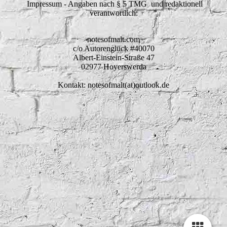
Impressum - Angaben nach § 5 TMG und redaktionell
verantwortlich:
notesofmalt.com
c/o Autorenglück #40070
Albert-Einstein-Straße 47
02977 Hoyerswerda
Kontakt: notesofmalt(at)outlook.de