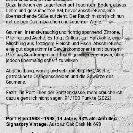
Dazu finde ich ein Lagerfeuer auf feuchtem Boden, etwas
Lehm und geräucherten Aal, bevor anschließend eine
überraschende Süße aufzieht. Der Rauch mischt sich nun
mit gelben Gummibärchen und feuchter Wolle.
Gaumen: Intensiv, rauchig und richtig spannend. Zitrone,
Pfeffer und Asche. Es folgt Grillgut auf Holzkohle, eine
Mischung aus fettigem Fleisch und Fisch. Abschließend
eine gut abgestimmte Gewürzkomponente mit buntem
Pfeffer, Senfkörnern und frisch geriebenem Ingwer, ohne
jedoch übermäßig scharf zu wirken.
Abgang: Lang, würzig und sehr rauchig. Ruß, Asche,
getrocknete Orangenscheiben und die Gewürze des
Gaumens.
Fazit: Ein Port Ellen der Spitzenklasse, mehr brauche ich
dazu eigentlich nicht sagen. 91/100 Punkte (2022)
Port Ellen 1983 - 1998, 14 Jahre, 43% alc. Abfüller:
Signatory Vintage.
Ausbau: Oak Cask Nr. 693