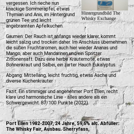
vergessen. Ich rieche nun
knackige Sommeräpfel, etwas
Hintergrundbild The
Thymian und Anis, im Hintergrund
Whisky Exchange
grünen Tee und leicht
angebrannten Apfelkuchen.
Gaumen: Der Rauch ist anfangs wieder klarer, kommt
leicht salzig und trocken daher. Im Anschluss übernehmen
die süßen Fruchtaromen, auch hier wieder Ananas und
Mango, aber auch Mandarinen und ein Spritzer
Zitronensaft. Dazu eine herbe Kräuternote, etwas
Bohnenkraut und Salbei, ein zarter Hauch Eukalyptus.
Abgang: Mittellang, leicht fruchtig, etwas Asche und
diverse Küchenkräuter
Fazit: Ein stimmiger und angenehmer Port Ellen, recht
klare und harmonische Linie - alles andere als ein
Schwergewicht. 87/100 Punkte (2022).
Port Ellen 1982-2007, 24 Jahre, 59,6% alc. Abfüller:
The Whisky Fair, Ausbau. Sherryfass,