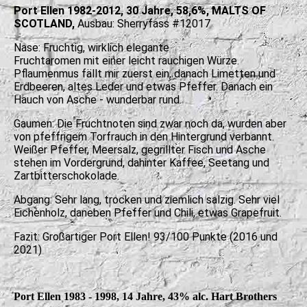
Port Ellen 1982-2012, 30 Jahre, 58,6%,
MALTS OF
SCOTLAND,
Ausbau: Sherryfass #12017
Nase: Fruchtig, wirklich elegante
Fruchtaromen mit einer leicht rauchigen Würze.
Pflaumenmus fällt mir zuerst ein, danach Limetten und
Erdbeeren, altes Leder und etwas Pfeffer. Danach ein
Hauch von Asche - wunderbar rund.
Gaumen: Die Fruchtnoten sind zwar noch da, wurden aber
von pfeffrigem Torfrauch in den Hintergrund verbannt.
Weißer Pfeffer, Meersalz, gegrillter Fisch und Asche
stehen im Vordergrund, dahinter Kaffee, Seetang und
Zartbitterschokolade.
Abgang: Sehr lang, trocken und ziemlich salzig. Sehr viel
Eichenholz, daneben Pfeffer und Chili, etwas Grapefruit.
Fazit: Großartiger Port Ellen! 93/100 Punkte (2016 und
2021)
Port Ellen 1983 - 1998, 14 Jahre, 43% alc. Hart Brothers