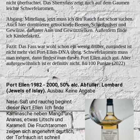
nicht überfrachtet. Das Sherryfass zeigt auch auf dem Gaumen
leichte Schwefelaromen.
Abgang: Mittellang, jetzt muss ich den Rauch fast schon suchen.
Auch hier dominieren getrocknete Beeren, Schießpulver und
Gewürze, darunter Anis und Gewürznelken. Außerdem finde
ich Kinderlakritz.
Fazit: Das Fass war wohl schon ein wenig drüber, zumindest ist
nicht mehr viel Port-Ellen-DNA übrig. Schwefelaromen muss
man mögen, dann findest man diesen Port Ellen auch gut. Aber
außergewöhnlich ist er definitiv nicht. 84/100 Punkte (2022)
Port Ellen 1982 - 2000, 50% alc. Abfüller: Lombard
(Jewels of Islay).
Ausbau: Keine Angabe
Nase: Süß und rauchig beginnt
dieser Port Ellen. Ich finde
Kaminasche neben Mango und
Ananas, etwas Litschi und
Karamell. Die Fruchtaromen
zeigen sich angenehm deutlich,
der Torfrauch ist schnell