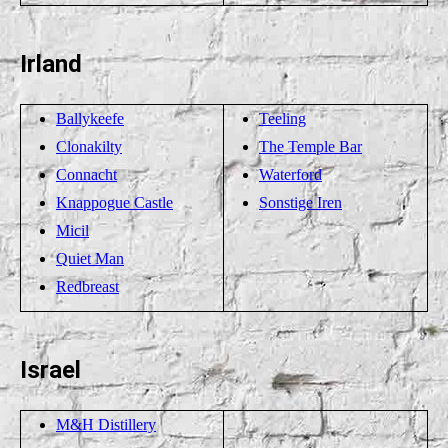
Irland
Ballykeefe
Teeling
Clonakilty
The Temple Bar
Connacht
Waterford
Knappogue Castle
Sonstige Iren
Micil
Quiet Man
Redbreast
Israel
M&H Distillery