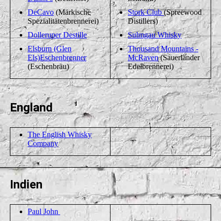
DeCavo
(Märkische
Stork Club
(Spreewood
Spezialitätenbrennerei)
Distillers)
Dolleruper Destille
Sulmgau Whisky
Elsburn (Glen
Thousand Mountains -
Els)
Eschenbrenner
McRaven
(Sauerländer
(Eschenbräu)
Edelbrennerei)
England
The English Whisky
Company
Indien
Paul John