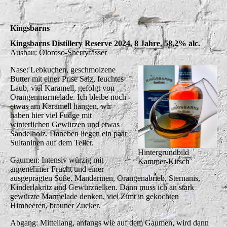
Kingsbarns
Kingsbarns Distillery Reserve 2024, 8 Jahre, 58,2% alc.
Ausbau: Oloroso-Sherryfässer
Nase: Lebkuchen, geschmolzene
Butter mit einer Prise Salz, feuchtes
Laub, viel Karamell, gefolgt von
Orangenmarmelade. Ich bleibe noch
etwas am Karamell hängen, wir
haben hier viel Fudge mit
winterlichen Gewürzen und etwas
Sandelholz. Daneben liegen ein paar
Sultaninen auf dem Teller.
Hintergrundbild
Gaumen: Intensiv würzig mit
Kammer-Kirsch
angenehmer Frucht und einer
ausgeprägten Süße. Mandarinen, Orangenabrieb, Sternanis,
Kinderlakritz und Gewürznelken. Dann muss ich an stark
gewürzte Marmelade denken, viel Zimt in gekochten
Himbeeren, brauner Zucker.
Abgang: Mittellang, anfangs wie auf dem Gaumen, wird dann