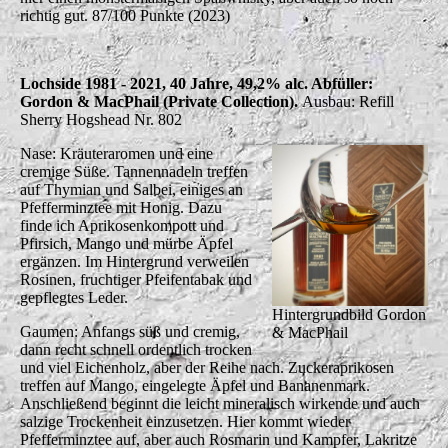
richtig gut. 87/100 Punkte (2023)
Lochside 1981 - 2021, 40 Jahre, 49,2% alc. Abfüller:
Gordon & MacPhail (Private Collection).
Ausbau: Refill
Sherry Hogshead Nr. 802
Nase: Kräuteraromen und eine
cremige Süße. Tannennadeln treffen
auf Thymian und Salbei, einiges an
Pfefferminztee mit Honig. Dazu
finde ich Aprikosenkompott und
Pfirsich, Mango und mürbe Äpfel
ergänzen. Im Hintergrund verweilen
Rosinen, fruchtiger Pfeifentabak und
gepflegtes Leder.
Hintergrundbild Gordon
Gaumen: Anfangs süß und cremig,
& MacPhail
dann recht schnell ordentlich trocken
und viel Eichenholz, aber der Reihe nach. Zuckeraprikosen
treffen auf Mango, eingelegte Äpfel und Bananenmark.
Anschließend beginnt die leicht mineralisch wirkende und auch
salzige Trockenheit einzusetzen. Hier kommt wieder
Pfefferminztee auf, aber auch Rosmarin und Kampfer, Lakritze