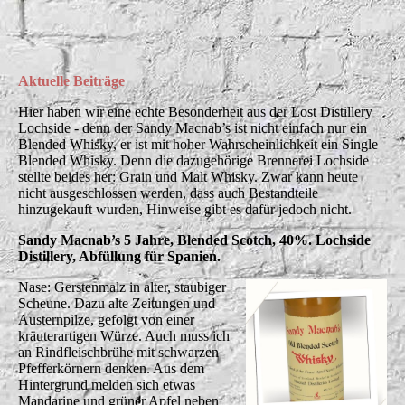
GrainStill
Aktuelle Beiträge
Hier haben wir eine echte Besonderheit aus der Lost Distillery
Lochside - denn der Sandy Macnab’s ist nicht einfach nur ein
Blended Whisky, er ist mit hoher Wahrscheinlichkeit ein Single
Blended Whisky. Denn die dazugehörige Brennerei Lochside
stellte beides her: Grain und Malt Whisky. Zwar kann heute
nicht ausgeschlossen werden, dass auch Bestandteile
hinzugekauft wurden, Hinweise gibt es dafür jedoch nicht.
Sandy Macnab’s 5 Jahre, Blended Scotch, 40%. Lochside
Distillery, Abfüllung für Spanien.
Nase: Gerstenmalz in alter, staubiger
Scheune. Dazu alte Zeitungen und
Austernpilze, gefolgt von einer
kräuterartigen Würze. Auch muss ich
an Rindfleischbrühe mit schwarzen
Pfefferkörnern denken. Aus dem
Hintergrund melden sich etwas
Mandarine und grüner Apfel neben