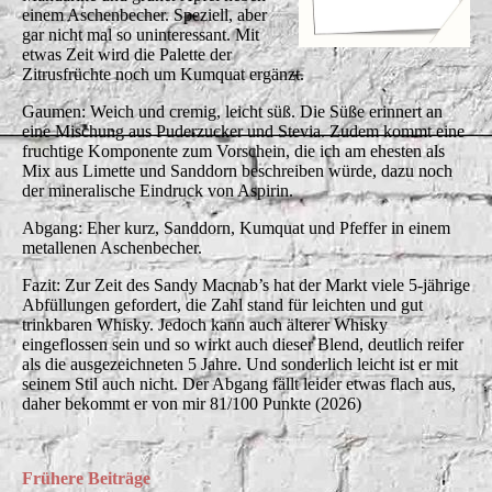
einem Aschenbecher. Speziell, aber
gar nicht mal so uninteressant. Mit
etwas Zeit wird die Palette der
Zitrusfrüchte noch um Kumquat ergänzt.
Gaumen: Weich und cremig, leicht süß. Die Süße erinnert an
eine Mischung aus Puderzucker und Stevia. Zudem kommt eine
fruchtige Komponente zum Vorschein, die ich am ehesten als
Mix aus Limette und Sanddorn beschreiben würde, dazu noch
der mineralische Eindruck von Aspirin.
Abgang: Eher kurz, Sanddorn, Kumquat und Pfeffer in einem
metallenen Aschenbecher.
Fazit: Zur Zeit des Sandy Macnab’s hat der Markt viele 5-jährige
Abfüllungen gefordert, die Zahl stand für leichten und gut
trinkbaren Whisky. Jedoch kann auch älterer Whisky
eingeflossen sein und so wirkt auch dieser Blend, deutlich reifer
als die ausgezeichneten 5 Jahre. Und sonderlich leicht ist er mit
seinem Stil auch nicht. Der Abgang fällt leider etwas flach aus,
daher bekommt er von mir 81/100 Punkte (2026)
Frühere Beiträge