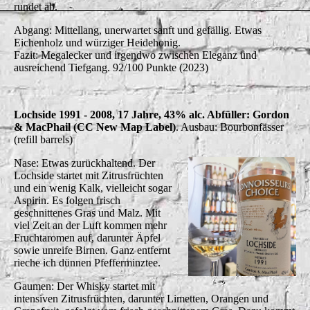
rundet ab.
Abgang: Mittellang, unerwartet sanft und gefällig. Etwas
Eichenholz und würziger Heidehonig.
Fazit: Megalecker und irgendwo zwischen Eleganz und
ausreichend Tiefgang. 92/100 Punkte (2023)
Lochside 1991 - 2008, 17 Jahre, 43% alc. Abfüller: Gordon
& MacPhail (CC New Map Label)
. Ausbau: Bourbonfässer
(refill barrels)
Nase: Etwas zurückhaltend. Der
Lochside startet mit Zitrusfrüchten
und ein wenig Kalk, vielleicht sogar
Aspirin. Es folgen frisch
geschnittenes Gras und Malz. Mit
viel Zeit an der Luft kommen mehr
Fruchtaromen auf, darunter Äpfel
sowie unreife Birnen. Ganz entfernt
rieche ich dünnen Pfefferminztee.
Gaumen: Der Whisky startet mit
intensiven Zitrusfrüchten, darunter Limetten, Orangen und