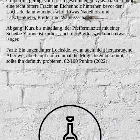
Grapefruit, gefolgt vom frisch geschnittenem Gras. Dazu kommt
eine recht bittere Fracht an Eichenholz hinterher, bevor der
Lochside dann würziger wird. Etwas Nadelholz und
Latschenkiefer, Pfeffer und Walnussschalen.
Abgang: Kurz bis mittellang, der Pfefferminztee mit einer
Scheibe Zitrone ist zurück, auch der Pfeffer weilt noch etwas
länger.
Fazit: Ein angenehmer Lochside, wenn auch nicht herausragend.
Aber wer überhaupt noch einmal die Möglichkeit bekommt,
sollte ihn definitiv probieren. 82/100 Punkte (2022)