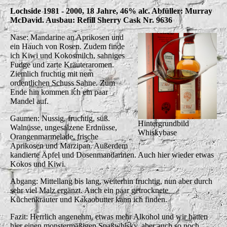
Lochside 1981 - 2000, 18 Jahre, 46% alc. Abfüller: Murray
McDavid. Ausbau: Refill Sherry Cask Nr. 9636
Nase: Mandarine an Aprikosen und
ein Hauch von Rosen. Zudem finde
ich Kiwi und Kokosmilch, sahniges
Fudge und zarte Kräuteraromen.
Ziemlich fruchtig mit nem
ordentlichen Schuss Sahne. Zum
Ende hin kommen ich ein paar
Mandel auf.
Gaumen: Nussig, fruchtig, süß.
Hintergrundbild
Walnüsse, ungesalzene Erdnüsse,
Whiskybase
Orangenmarmelade, frische
Aprikosen und Marzipan. Außerdem
kandierte Äpfel und Dosenmandarinen. Auch hier wieder etwas
Kokos und Kiwi.
Abgang: Mittellang bis lang, weiterhin fruchtig, nun aber durch
sehr viel Malz ergänzt. Auch ein paar getrocknete
Küchenkräuter und Kakaobutter kann ich finden.
Fazit: Herrlich angenehm, etwas mehr Alkohol und wir hätten
hier einen monstermäßigen Spaßwhisky, aber auch so noch