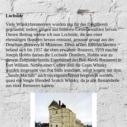
Lochside
Viele Whiskybrennereien wurden nur für das Destillieren
gegründet, andere gingen aus früheren Getreidemühlen hervor.
Diesen Beitrag widme ich nun Lochside, die aus einer
ehemaligen Brauerei heraus entstand, genauer gesagt aus der
Deuchars-Brewery in Montrose. Denn in den Räumlichkeiten
befand sich bis 1957 die eben erwähnte Brauerei, 1959 machte
Joseph Hobbs daraus die Lochside Distillery. Hobbs war zu
diesem Zeitpunkt bereits Eigentümer der Ben Nevis Brennerei in
Fort William. Neben einer Coffey-Still für Grain Whisky
wurden insgesamt vier Pot Stills installiert, somit konnte mit dem
„Sandy Macnab“ auch ein eigener Blend hergestellt werden,
quasi ein Single Blended Scotch Whisky, da ja alle Bestandteile
aus einer Brennerei kamen.