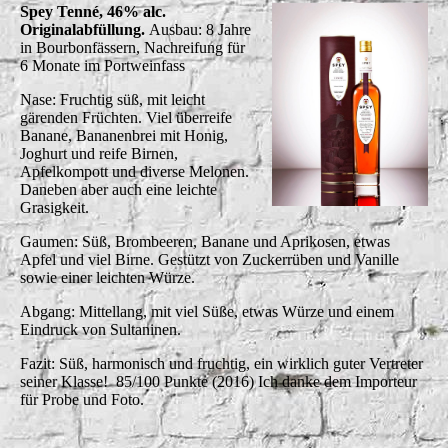
Spey Tenné, 46% alc.
Originalabfüllung.
Ausbau: 8 Jahre
in Bourbonfässern, Nachreifung für
6 Monate im Portweinfass
Nase: Fruchtig süß, mit leicht
gärenden Früchten. Viel überreife
Banane, Bananenbrei mit Honig,
Joghurt und reife Birnen,
Apfelkompott und diverse Melonen.
Daneben aber auch eine leichte
Grasigkeit.
Gaumen: Süß, Brombeeren, Banane und Aprikosen, etwas
Apfel und viel Birne. Gestützt von Zuckerrüben und Vanille
sowie einer leichten Würze.
Abgang: Mittellang, mit viel Süße, etwas Würze und einem
Eindruck von Sultaninen.
Fazit: Süß, harmonisch und fruchtig, ein wirklich guter Vertreter
seiner Klasse! 85/100 Punkte (2016) Ich danke dem Importeur
für Probe und Foto.