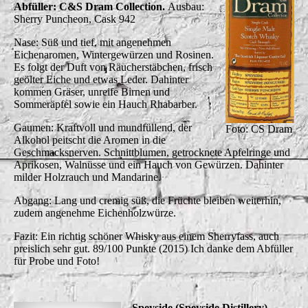
Abfüller: C&S Dram Collection.
Ausbau:
Sherry Puncheon, Cask 942
Nase: Süß und tief, mit angenehmen
Eichenaromen, Wintergewürzen und Rosinen.
Es folgt der Duft von Räucherstäbchen, frisch
geölter Eiche und etwas Leder. Dahinter
kommen Gräser, unreife Birnen und
Sommeräpfel sowie ein Hauch Rhabarber.
Gaumen: Kraftvoll und mundfüllend, der
Foto: CS Dram
Alkohol peitscht die Aromen in die
Geschmacksnerven. Schnittblumen, getrocknete Apfelringe und
Aprikosen, Walnüsse und ein Hauch von Gewürzen. Dahinter
milder Holzrauch und Mandarine.
Abgang: Lang und cremig süß, die Früchte bleiben weiterhin,
zudem angenehme Eichenholzwürze.
Fazit: Ein richtig schöner Whisky aus einem Sherryfass, auch
preislich sehr gut. 89/100 Punkte (2015) Ich danke dem Abfüller
für Probe und Foto!
Speyside (Speyside Distillery)