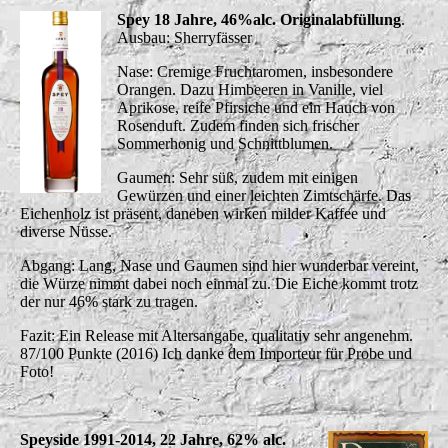
Spey 18 Jahre, 46%alc. Originalabfüllung
.
Ausbau: Sherryfässer
Nase: Cremige Fruchtaromen, insbesondere
Orangen. Dazu Himbeeren in Vanille, viel
Aprikose, reife Pfirsiche und ein Hauch von
Rosenduft. Zudem finden sich frischer
Sommerhonig und Schnittblumen.
Gaumen: Sehr süß, zudem mit einigen
Gewürzen und einer leichten Zimtschärfe. Das
Eichenholz ist präsent, daneben wirken milder Kaffee und
diverse Nüsse.
Abgang: Lang, Nase und Gaumen sind hier wunderbar vereint,
die Würze nimmt dabei noch einmal zu. Die Eiche kommt trotz
der nur 46% stark zu tragen.
Fazit: Ein Release mit Altersangabe, qualitativ sehr angenehm.
87/100 Punkte (2016) Ich danke dem Importeur für Probe und
Foto!
Speyside 1991-2014, 22 Jahre, 62% alc.