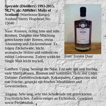
Speyside (Distillery) 1993-2015,
58,2% alc. Abfüller: Malts of
Scotland
(Warehouse Range).
Ausbau: Sherry Hogshead No.
15040
Nase: Rosinen, richtig fette und süße
Rosinen. Dahinter eine Mischung
getrockneter roter Beeren, etwas
Ahornsirup und Zuckermelasse. Es
folgen Zuckerwatte, leicht
aromatische Hölzer und entfernt ein
Foto: Torsten Daur
mildes Lederaroma. Zudem wirkt der
Single Malt leicht trocken.
Gaumen: Üppig, bestätigt die Nase. Erst sehr süß und fruchtig,
viele Sherryaromen, Rosinen und Sultaninen, Holz und Leder.
Dahinter Zartbitterschokolade, Kakaopulver, Cappuccino und
rote Früchte, gespickt mit frischen Minzblättern und
Gewürznelken.
Abgang: Sehr lang, sehr viel Schokolade mit getrockneten
Fruchtstückchen. Zudem einiges an Eichenholz, Gewürzen
sowie Pfeifentabak.