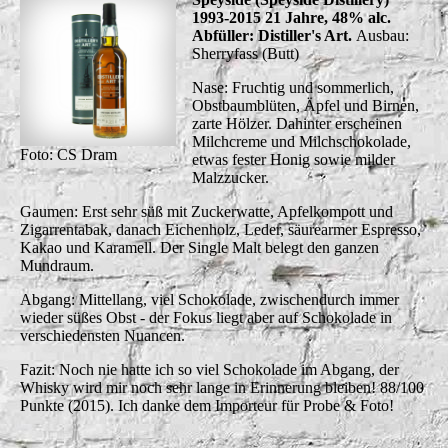
1993-2015 21 Jahre, 48% alc.
Abfüller: Distiller's Art.
Ausbau:
Sherryfass (Butt)
Nase: Fruchtig und sommerlich,
Obstbaumblüten, Äpfel und Birnen,
zarte Hölzer. Dahinter erscheinen
Milchcreme und Milchschokolade,
Foto: CS Dram
etwas fester Honig sowie milder
Malzzucker.
Gaumen: Erst sehr süß mit Zuckerwatte, Apfelkompott und
Zigarrentabak, danach Eichenholz, Leder, säurearmer Espresso,
Kakao und Karamell. Der Single Malt belegt den ganzen
Mundraum.
Abgang: Mittellang, viel Schokolade, zwischendurch immer
wieder süßes Obst - der Fokus liegt aber auf Schokolade in
verschiedensten Nuancen.
Fazit: Noch nie hatte ich so viel Schokolade im Abgang, der
Whisky wird mir noch sehr lange in Erinnerung bleiben! 88/100
Punkte (2015). Ich danke dem Importeur für Probe & Foto!