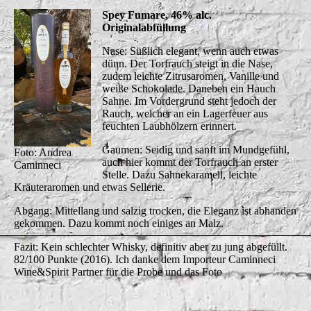
Spey Fumare, 46% alc.
Originalabfüllung
Nase: Süßlich elegant, wenn auch etwas
dünn. Der Torfrauch steigt in die Nase,
zudem leichte Zitrusaromen, Vanille und
weiße Schokolade. Daneben ein Hauch
Sahne. Im Vordergrund steht jedoch der
Rauch, welcher an ein Lagerfeuer aus
feuchten Laubhölzern erinnert.
Gaumen: Seidig und sanft im Mundgefühl,
Foto: Andrea
auch hier kommt der Torfrauch an erster
Caminneci
Stelle. Dazu Sahnekaramell, leichte
Kräuteraromen und etwas Sellerie.
Abgang: Mittellang und salzig trocken, die Eleganz ist abhanden
gekommen. Dazu kommt noch einiges an Malz.
Fazit: Kein schlechter Whisky, definitiv aber zu jung abgefüllt.
82/100 Punkte (2016). Ich danke dem Importeur Caminneci
Wine&Spirit Partner für die Probe und das Foto