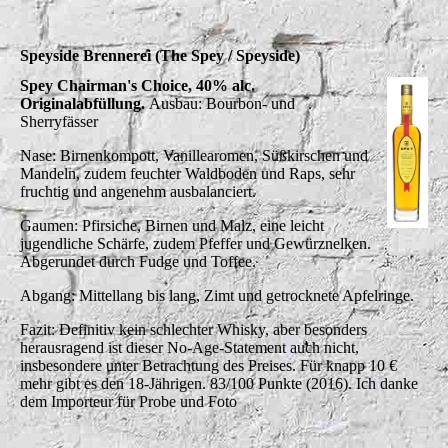
Speyside Brennerei (The Spey / Speyside)
Spey Chairman's Choice, 40% alc.
Originalabfüllung.
Ausbau: Bourbon- und
Sherryfässer
Nase: Birnenkompott, Vanillearomen, Süßkirschen und
Mandeln, zudem feuchter Waldboden und Raps, sehr
fruchtig und angenehm ausbalanciert.
Gaumen: Pfirsiche, Birnen und Malz, eine leicht
jugendliche Schärfe, zudem Pfeffer und Gewürznelken.
Abgerundet durch Fudge und Toffee.
Abgang: Mittellang bis lang, Zimt und getrocknete Apfelringe.
Fazit: Definitiv kein schlechter Whisky, aber besonders
herausragend ist dieser No-Age-Statement auch nicht,
insbesondere unter Betrachtung des Preises. Für knapp 10 €
mehr gibt es den 18-Jährigen. 83/100 Punkte (2016). Ich danke
dem Importeur für Probe und Foto