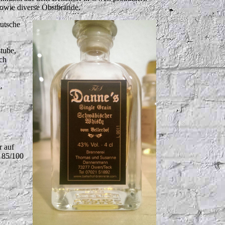
sowie diverse Obstbrände.
utsche
tube,
ch
,
.
r auf
!
85/100