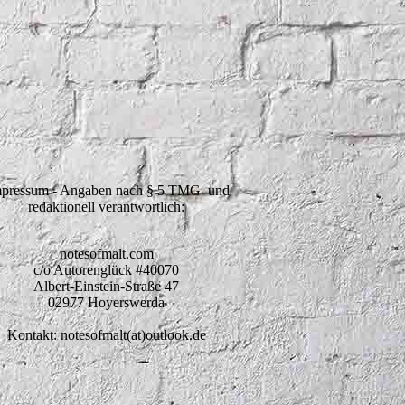
pressum - Angaben nach § 5 TMG und
redaktionell verantwortlich:
notesofmalt.com
c/o Autorenglück #40070
Albert-Einstein-Straße 47
02977 Hoyerswerda
Kontakt: notesofmalt(at)outlook.de