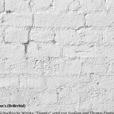
e's (Bellerhof)
Schwäbische Whisky "Danne's" wird von Susanne und Thomas Dannen