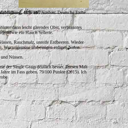
alabfüllung, 43% alc.
Ausbau: Deutsche Eiche
hinter dann leicht gärendes Obst, verbranntes
irgendwie ein Hauch Sellerie.
Nüssen, Rauchmalz, unreife Erdbeeren. Wieder
le, Wurzelgemüse und einigen erdigen Noten.
z und Nüssen.
l mir der Single Grain deutlich besser. Diesen Malt
 Jahre im Fass geben. 79/100 Punkte (2015). Ich
robe.