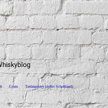
Whiskyblog
lt
Grain
Tastingnotes (außer Schottland)