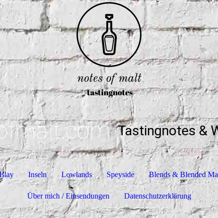
ofmalt.com
Tastingnotes & 
Islay
Inseln
Lowlands
Speyside
Blends & Blended Ma
Über mich / Einsendungen
Datenschutzerklärung