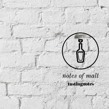
Stonewood
Old Charter
Stork Club
Old Overholt
Sulmgau Whisky
Rabbit Hole
Thousand Mountains - McRaven
Rebell Yell
Rossville Union
Yellowstone