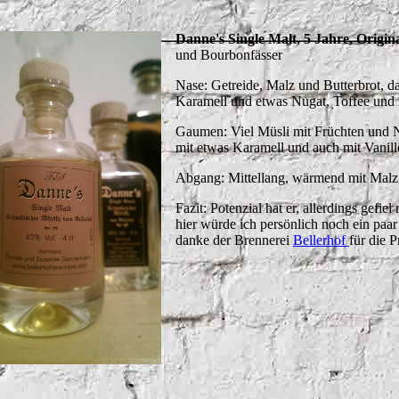
Danne's Single Malt, 5 Jahre, Origin
und Bourbonfässer
Nase: Getreide, Malz und Butterbrot, da
Karamell und etwas Nugat, Toffee und 
Gaumen: Viel Müsli mit Früchten und 
mit etwas Karamell und auch mit Vanil
Abgang: Mittellang, wärmend mit Mal
Fazit: Potenzial hat er, allerdings gefie
hier würde ich persönlich noch ein paar
danke der Brennerei
Bellerhof
für die P