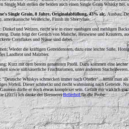
n Single Malt stellen die beiden auch einen Single Grain Whisky her, 
e's Single Grain, 8 Jahre, Originalabfüllung, 43% alc.
Ausbau: De
e, amerikanische Weißeiche, Finish im Sherryfass.
: Dinkel und Weizen, riecht wie in einer staubigen und mehligen Backs
rteig. Dann folgt der Geruch von Maische, Heuwiese und Kräutern, au
ckerte Cornflakes und Nüsse sind dabei.
en: Wieder die kräftigen Getreidenoten, dazu eine leichte Süße, Honig
les Landbrot und Malzbier.
ng: Kurz mit dem bereits genannten Profil. Dazu kommen eine leichte
erkeit sowie süß/säuerliche Fruchtaromen, unter anderem Stachelbeeren
t: "Deutsche Whiskys schmecken immer nach Obstler"....kennt man als
iges Vorteil. Dieser schmeckt und riecht wahnsinnig nach Getreide. Nu
Gaumen dürfte er noch etwas komplexer sein. Gefällt mir wirklich gut
te (2015) Ich danke der Brennerei
Bellerhof
für die Probe