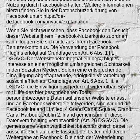
Nutzung durch Facebook erhalten. Weitere Informationen
hierzu finden Sie in der Datenschutzerklärung von
Facebook unter: https://de-
de.facebook.com/privacy/explanation.
Wenn Sie nicht wünschen, dass Facebook den Besuch
dieser Website Ihrem Facebook-Nutzerkonto zuordnen
kann, loggen Sie sich bitte aus Ihrem Facebook-
Benutzerkonto aus. Die Verwendung der Facebook
Plugins erfolgt auf Grundlage von Art. 6 Abs. 1 lit. f
DSGVO. Der Websitebetreiber hat ein berechtigtes
Interesse an einer möglichst umfangreichen Sichtbarkeit
in den Sozialen Medien. Sofern eine entsprechende
Einwilligung abgefragt wurde, erfolgt die Verarbeitung
ausschließlich auf Grundlage von Art. 6 Abs. 1 lit. a
DSGVO; die Einwilligung ist jederzeit widerrufbar. Soweit
mit Hilfe des hier beschriebenen Tools
personenbezogene Daten auf unserer Website erfasst
und an Facebook weitergeleitet werden, sind wir und die
Facebook Ireland Limited, 4 Grand Canal Square, Grand
Canal Harbour, Dublin 2, Irland gemeinsam für diese
Datenverarbeitung verantwortlich (Art. 26 DSGVO). Die
gemeinsame Verantwortlichkeit beschränkt sich dabei
ausschließlich auf die Erfassung der Daten und deren
Weitergabe an Facebook. Die nach der Weiterleitung