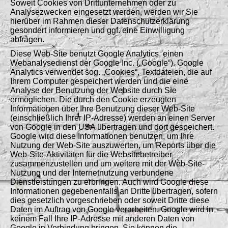
Soweit Cookies von Drittunternehmen oder zu
Analysezwecken eingesetzt werden, werden wir Sie
hierüber im Rahmen dieser Datenschutzerklärung
gesondert informieren und ggf. eine Einwilligung
abfragen.
Diese Web-Site benutzt Google Analytics, einen
Webanalysedienst der Google Inc. („Google“). Google
Analytics verwendet sog. „Cookies“, Textdateien, die auf
Ihrem Computer gespeichert werden und die eine
Analyse der Benutzung der Website durch Sie
ermöglichen. Die durch den Cookie erzeugten
Informationen über Ihre Benutzung dieser Web-Site
(einschließlich Ihrer IP-Adresse) werden an einen Server
von Google in den USA übertragen und dort gespeichert.
Google wird diese Informationen benutzen, um Ihre
Nutzung der Web-Site auszuwerten, um Reports über die
Web-Site-Aktivitäten für die Websitebetreiber
zusammenzustellen und um weitere mit der Web-Site-
Nutzung und der Internetnutzung verbundene
Dienstleistungen zu erbringen. Auch wird Google diese
Informationen gegebenenfalls an Dritte übertragen, sofern
dies gesetzlich vorgeschrieben oder soweit Dritte diese
Daten im Auftrag von Google verarbeiten. Google wird in
keinem Fall Ihre IP-Adresse mit anderen Daten von
Google in Verbindung bringen. Sie können die