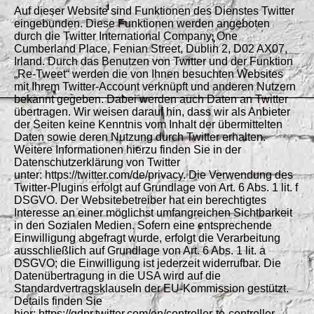
Auf dieser Website sind Funktionen des Dienstes Twitter
eingebunden. Diese Funktionen werden angeboten
durch die Twitter International Company, One
Cumberland Place, Fenian Street, Dublin 2, D02 AX07,
Irland. Durch das Benutzen von Twitter und der Funktion
„Re-Tweet“ werden die von Ihnen besuchten Websites
mit Ihrem Twitter-Account verknüpft und anderen Nutzern
bekannt gegeben. Dabei werden auch Daten an Twitter
übertragen. Wir weisen darauf hin, dass wir als Anbieter
der Seiten keine Kenntnis vom Inhalt der übermittelten
Daten sowie deren Nutzung durch Twitter erhalten.
Weitere Informationen hierzu finden Sie in der
Datenschutzerklärung von Twitter
unter: https://twitter.com/de/privacy. Die Verwendung des
Twitter-Plugins erfolgt auf Grundlage von Art. 6 Abs. 1 lit. f
DSGVO. Der Websitebetreiber hat ein berechtigtes
Interesse an einer möglichst umfangreichen Sichtbarkeit
in den Sozialen Medien. Sofern eine entsprechende
Einwilligung abgefragt wurde, erfolgt die Verarbeitung
ausschließlich auf Grundlage von Art. 6 Abs. 1 lit. a
DSGVO; die Einwilligung ist jederzeit widerrufbar. Die
Datenübertragung in die USA wird auf die
Standardvertragsklauseln der EU-Kommission gestützt.
Details finden Sie
hier: https://gdpr.twitter.com/en/controller-to-controller-