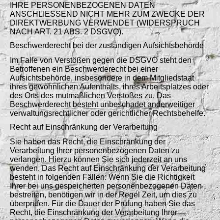
IHRE PERSONENBEZOGENEN DATEN
ANSCHLIESSEND NICHT MEHR ZUM ZWECKE DER
DIREKTWERBUNG VERWENDET (WIDERSPRUCH
NACH ART. 21 ABS. 2 DSGVO).
Beschwerderecht bei der zuständigen Aufsichtsbehörde
Im Falle von Verstößen gegen die DSGVO steht den
Betroffenen ein Beschwerderecht bei einer
Aufsichtsbehörde, insbesondere in dem Mitgliedstaat
ihres gewöhnlichen Aufenthalts, ihres Arbeitsplatzes oder
des Orts des mutmaßlichen Verstoßes zu. Das
Beschwerderecht besteht unbeschadet anderweitiger
verwaltungsrechtlicher oder gerichtlicher Rechtsbehelfe.
Recht auf Einschränkung der Verarbeitung
Sie haben das Recht, die Einschränkung der
Verarbeitung Ihrer personenbezogenen Daten zu
verlangen. Hierzu können Sie sich jederzeit an uns
wenden. Das Recht auf Einschränkung der Verarbeitung
besteht in folgenden Fällen: Wenn Sie die Richtigkeit
Ihrer bei uns gespeicherten personenbezogenen Daten
bestreiten, benötigen wir in der Regel Zeit, um dies zu
überprüfen. Für die Dauer der Prüfung haben Sie das
Recht, die Einschränkung der Verarbeitung Ihrer