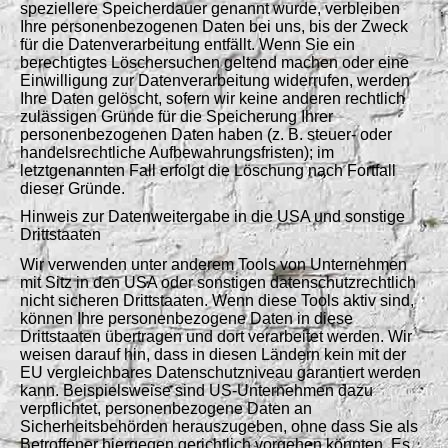
speziellere Speicherdauer genannt wurde, verbleiben
Ihre personenbezogenen Daten bei uns, bis der Zweck
für die Datenverarbeitung entfällt. Wenn Sie ein
berechtigtes Löschersuchen geltend machen oder eine
Einwilligung zur Datenverarbeitung widerrufen,
werden
Ihre Daten gelöscht, sofern wir keine anderen rechtlich
zulässigen Gründe für die Speicherung Ihrer
personenbezogenen Daten haben (z. B. steuer- oder
handelsrechtliche Aufbewahrungsfristen); im
letztgenannten Fall erfolgt die Löschung nach Fortfall
dieser Gründe.
Hinweis zur Datenweitergabe in die USA und sonstige
Drittstaaten
Wir verwenden unter anderem Tools von Unternehmen
mit Sitz in den USA oder sonstigen datenschutzrechtlich
nicht sicheren Drittstaaten. Wenn diese Tools aktiv sind,
können Ihre personenbezogene Daten in diese
Drittstaaten übertragen und dort verarbeitet werden. Wir
weisen darauf hin, dass in diesen Ländern kein mit der
EU vergleichbares Datenschutzniveau garantiert werden
kann. Beispielsweise sind US-Unternehmen dazu
verpflichtet, personenbezogene Daten an
Sicherheitsbehörden herauszugeben, ohne dass Sie als
Betroffener hiergegen gerichtlich vorgehen könnten. Es