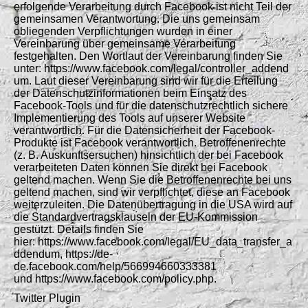
erfolgende Verarbeitung durch Facebook ist nicht Teil der
gemeinsamen Verantwortung. Die uns gemeinsam
obliegenden Verpflichtungen wurden in einer
Vereinbarung über gemeinsame Verarbeitung
festgehalten. Den Wortlaut der Vereinbarung finden Sie
unter: https://www.facebook.com/legal/controller_addend
um. Laut dieser Vereinbarung sind wir für die Erteilung
der Datenschutzinformationen beim Einsatz des
Facebook-Tools und für die datenschutzrechtlich sichere
Implementierung des Tools auf unserer Website
verantwortlich. Für die Datensicherheit der Facebook-
Produkte ist Facebook verantwortlich. Betroffenenrechte
(z. B. Auskunftsersuchen) hinsichtlich der bei Facebook
verarbeiteten Daten können Sie direkt bei Facebook
geltend machen. Wenn Sie die Betroffenenrechte bei uns
geltend machen, sind wir verpflichtet, diese an Facebook
weiterzuleiten. Die Datenübertragung in die USA wird auf
die Standardvertragsklauseln der EU-Kommission
gestützt. Details finden Sie
hier: https://www.facebook.com/legal/EU_data_transfer_a
ddendum, https://de-
de.facebook.com/help/566994660333381
und https://www.facebook.com/policy.php.
Twitter Plugin