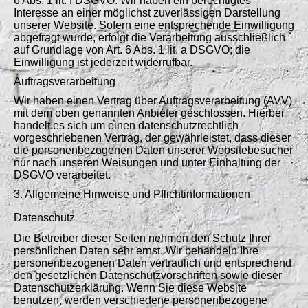
6 Abs. 1 lit. f DSGVO. Wir haben ein berechtigtes
Interesse an einer möglichst zuverlässigen Darstellung
unserer Website. Sofern eine entsprechende Einwilligung
abgefragt wurde, erfolgt die Verarbeitung ausschließlich
auf Grundlage von Art. 6 Abs. 1 lit. a DSGVO; die
Einwilligung ist jederzeit widerrufbar.
Auftragsverarbeitung
Wir haben einen Vertrag über Auftragsverarbeitung (AVV)
mit dem oben genannten Anbieter geschlossen. Hierbei
handelt es sich um einen datenschutzrechtlich
vorgeschriebenen Vertrag, der gewährleistet, dass dieser
die personenbezogenen Daten unserer Websitebesucher
nur nach unseren Weisungen und unter Einhaltung der
DSGVO verarbeitet.
3. Allgemeine Hinweise und Pflichtinformationen
Datenschutz
Die Betreiber dieser Seiten nehmen den Schutz Ihrer
persönlichen Daten sehr ernst. Wir behandeln Ihre
personenbezogenen Daten vertraulich und entsprechend
den gesetzlichen Datenschutzvorschriften sowie dieser
Datenschutzerklärung. Wenn Sie diese Website
benutzen, werden verschiedene personenbezogene