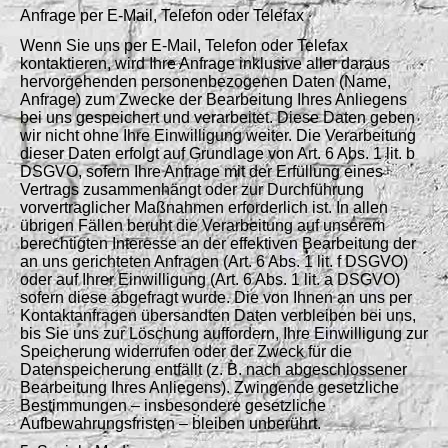
Anfrage per E-Mail, Telefon oder Telefax
Wenn Sie uns per E-Mail, Telefon oder Telefax
kontaktieren, wird Ihre Anfrage inklusive aller daraus
hervorgehenden personenbezogenen Daten (Name,
Anfrage) zum Zwecke der Bearbeitung Ihres Anliegens
bei uns gespeichert und verarbeitet. Diese Daten geben
wir nicht ohne Ihre Einwilligung weiter. Die Verarbeitung
dieser Daten erfolgt auf Grundlage von Art. 6 Abs. 1 lit. b
DSGVO, sofern Ihre Anfrage mit der Erfüllung eines
Vertrags zusammenhängt oder zur Durchführung
vorvertraglicher Maßnahmen erforderlich ist. In allen
übrigen Fällen beruht die Verarbeitung auf unserem
berechtigten Interesse an der effektiven Bearbeitung der
an uns gerichteten Anfragen (Art. 6 Abs. 1 lit. f DSGVO)
oder auf Ihrer Einwilligung (Art. 6 Abs. 1 lit. a DSGVO)
sofern diese abgefragt wurde. Die von Ihnen an uns per
Kontaktanfragen übersandten Daten verbleiben bei uns,
bis Sie uns zur Löschung auffordern, Ihre Einwilligung zur
Speicherung widerrufen oder der Zweck für die
Datenspeicherung entfällt (z. B. nach abgeschlossener
Bearbeitung Ihres Anliegens). Zwingende gesetzliche
Bestimmungen – insbesondere gesetzliche
Aufbewahrungsfristen – bleiben unberührt.