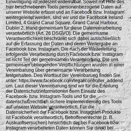
Einwilligung ist jederzeit widerrufbar. Soweit mit Hilfe des
hier beschriebenen Tools personenbezogene Daten auf
unserer Website erfasst und an Facebook bzw. Instagram
weitergeleitet werden, sind wir und die Facebook Ireland
Limited, 4 Grand Canal Square, Grand Canal Harbour,
Dublin 2, Irland gemeinsam für diese Datenverarbeitung
verantwortlich (Art. 26 DSGVO). Die gemeinsame
Verantwortlichkeit beschränkt sich dabei ausschließlich
auf die Erfassung der Daten und deren Weitergabe an
Facebook bzw. Instagram. Die nach der Weiterleitung
erfolgende Verarbeitung durch Facebook bzw. Instagram
ist nicht Teil der gemeinsamen Verantwortung. Die uns
gemeinsam obliegenden Verpflichtungen wurden in einer
Vereinbarung über gemeinsame Verarbeitung
festgehalten. Den Wortlaut der Vereinbarung finden Sie
unter: https://www.facebook.com/legal/controller_addend
um. Laut dieser Vereinbarung sind wir für die Erteilung
der Datenschutzinformationen beim Einsatz des
Facebook- bzw. Instagram-Tools und für die
datenschutzrechtlich sichere Implementierung des Tools
auf unserer Website verantwortlich. Für die
Datensicherheit der Facebook bzw. Instagram-Produkte
ist Facebook verantwortlich. Betroffenenrechte (z. B.
Auskunftsersuchen) hinsichtlich der bei Facebook bzw.
Instagram verarbeiteten Daten können Sie direkt bei