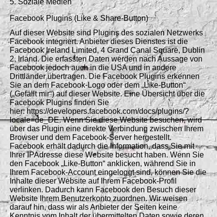
5. Soziale Medien
Facebook Plugins (Like & Share-Button)
Auf dieser Website sind Plugins des sozialen Netzwerks
Facebook integriert. Anbieter dieses Dienstes ist die
Facebook Ireland Limited, 4 Grand Canal Square, Dublin
2, Irland. Die erfassten Daten werden nach Aussage von
Facebook jedoch auch in die USA und in andere
Drittländer übertragen. Die Facebook Plugins erkennen
Sie an dem Facebook-Logo oder dem „Like-Button“
(„Gefällt mir“) auf dieser Website. Eine Übersicht über die
Facebook Plugins finden Sie
hier: https://developers.facebook.com/docs/plugins/?
locale=de_DE. Wenn Sie diese Website besuchen, wird
über das Plugin eine direkte Verbindung zwischen Ihrem
Browser und dem Facebook-Server hergestellt.
Facebook erhält dadurch die Information, dass Sie mit
Ihrer IPAdresse diese Website besucht haben. Wenn Sie
den Facebook „Like-Button“ anklicken, während Sie in
Ihrem Facebook-Account eingeloggt sind, können Sie die
Inhalte dieser Website auf Ihrem Facebook-Profil
verlinken. Dadurch kann Facebook den Besuch dieser
Website Ihrem Benutzerkonto zuordnen. Wir weisen
darauf hin, dass wir als Anbieter der Seiten keine
Kenntnis vom Inhalt der übermittelten Daten sowie deren