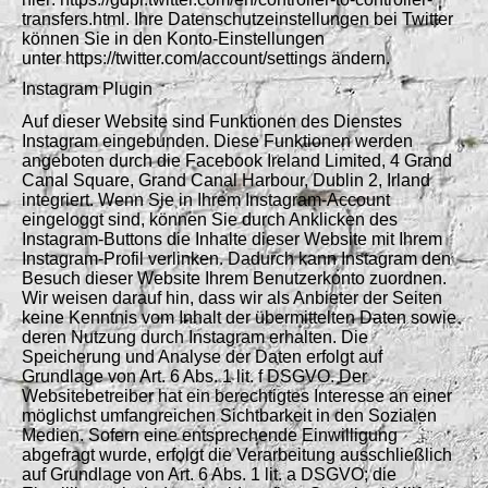
transfers.html. Ihre Datenschutzeinstellungen bei Twitter
können Sie in den Konto-Einstellungen
unter https://twitter.com/account/settings ändern.
Instagram Plugin
Auf dieser Website sind Funktionen des Dienstes
Instagram eingebunden. Diese Funktionen werden
angeboten durch die Facebook Ireland Limited, 4 Grand
Canal Square, Grand Canal Harbour, Dublin 2, Irland
integriert. Wenn Sie in Ihrem Instagram-Account
eingeloggt sind, können Sie durch Anklicken des
Instagram-Buttons die Inhalte dieser Website mit Ihrem
Instagram-Profil verlinken. Dadurch kann Instagram den
Besuch dieser Website Ihrem Benutzerkonto zuordnen.
Wir weisen darauf hin, dass wir als Anbieter der Seiten
keine Kenntnis vom Inhalt der übermittelten Daten sowie
deren Nutzung durch Instagram erhalten. Die
Speicherung und Analyse der Daten erfolgt auf
Grundlage von Art. 6 Abs. 1 lit. f DSGVO. Der
Websitebetreiber hat ein berechtigtes Interesse an einer
möglichst umfangreichen Sichtbarkeit in den Sozialen
Medien. Sofern eine entsprechende Einwilligung
abgefragt wurde, erfolgt die Verarbeitung ausschließlich
auf Grundlage von Art. 6 Abs. 1 lit. a DSGVO; die