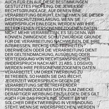
AUCH FÜR EIN AUF DIESE BESTIMMUNGEN
GESTÜTZTES PROFILING. DIE JEWEILIGE
RECHTSGRUNDLAGE, AUF DENEN EINE
VERARBEITUNG BERUHT, ENTNEHMEN SIE DIESER
DATENSCHUTZERKLÄRUNG. WENN SIE
WIDERSPRUCH EINLEGEN, WERDEN WIR IHRE
BETROFFENEN PERSONENBEZOGENEN DATEN
NICHT MEHR VERARBEITEN, ES SEI DENN, WIR
KÖNNEN ZWINGENDE SCHUTZWÜRDIGE GRÜNDE
FÜR DIE VERARBEITUNG NACHWEISEN, DIE IHRE
INTERESSEN, RECHTE UND FREIHEITEN
ÜBERWIEGEN ODER DIE VERARBEITUNG DIENT
DER GELTENDMACHUNG, AUSÜBUNG ODER
VERTEIDIGUNG VON RECHTSANSPRÜCHEN
(WIDERSPRUCH NACH ART. 21 ABS. 1 DSGVO).
WERDEN IHRE PERSONENBEZOGENEN DATEN
VERARBEITET, UM DIREKTWERBUNG ZU
BETREIBEN, SO HABEN SIE DAS RECHT,
JEDERZEIT WIDERSPRUCH GEGEN DIE
VERARBEITUNG SIE BETREFFENDER
PERSONENBEZOGENER DATEN ZUM ZWECKE
DERARTIGER WERBUNG EINZULEGEN; DIES GILT
AUCH FÜR DAS PROFILING, SOWEIT ES MIT
SOLCHER DIREKTWERBUNG IN VERBINDUNG
STEHT. WENN SIE WIDERSPRECHEN, WERDEN