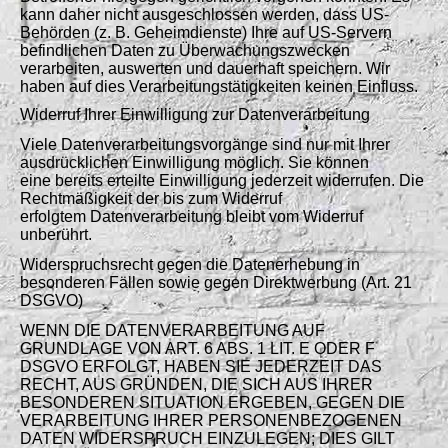
kann daher nicht ausgeschlossen werden, dass US-
Behörden (z. B. Geheimdienste) Ihre auf US-Servern
befindlichen Daten zu Überwachungszwecken
verarbeiten, auswerten und dauerhaft speichern. Wir
haben auf dies Verarbeitungstätigkeiten keinen Einfluss.
Widerruf Ihrer Einwilligung zur Datenverarbeitung
Viele Datenverarbeitungsvorgänge sind nur mit Ihrer
ausdrücklichen Einwilligung möglich. Sie können
eine bereits erteilte Einwilligung jederzeit widerrufen. Die
Rechtmäßigkeit der bis zum Widerruf
erfolgtem Datenverarbeitung bleibt vom Widerruf
unberührt.
Widerspruchsrecht gegen die Datenerhebung in
besonderen Fällen sowie gegen Direktwerbung (Art. 21
DSGVO)
WENN DIE DATENVERARBEITUNG AUF
GRUNDLAGE VON ART. 6 ABS. 1 LIT. E ODER F
DSGVO ERFOLGT, HABEN SIE JEDERZEIT DAS
RECHT, AUS GRÜNDEN, DIE SICH AUS IHRER
BESONDEREN SITUATION ERGEBEN, GEGEN DIE
VERARBEITUNG IHRER PERSONENBEZOGENEN
DATEN WIDERSPRUCH EINZULEGEN; DIES GILT