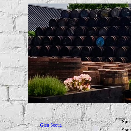
Spr
Glen Scotia
Spri