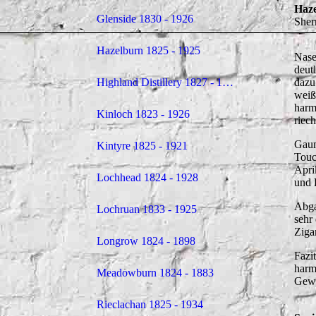
Haze
Glenside 1830 - 1926
Sher
Hazelburn 1825 - 1925
Nase
deut
dazu
Highland Distillery 1827 - 1852
weiß
harm
Kinloch 1823 - 1926
riech
Gaum
Kintyre 1825 - 1921
Touc
Apri
Lochhead 1824 - 1928
und 
Abga
Lochruan 1833 - 1925
sehr
Ziga
Longrow 1824 - 1898
Fazi
harm
Meadowburn 1824 - 1883
Gewü
Rieclachan 1825 - 1934