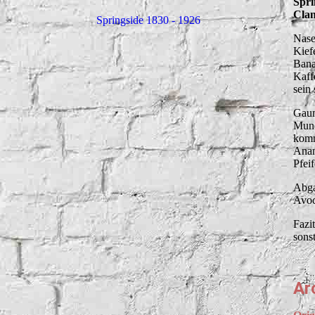
Spri
Cla
Springside 1830 - 1926
Nase
Kief
Bana
Kaff
sein 
Gaum
Mund
komm
Anan
Pfei
Abga
Avoc
Fazi
sons
Ar