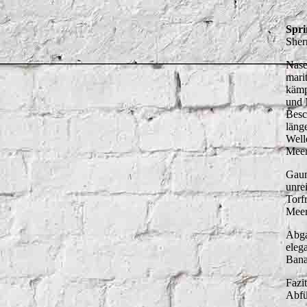
Spri
Sher
Nase
mari
kämp
und 
Besch
läng
Well
Meer
Gaum
unre
Torf
Meer
Abga
eleg
Bana
Fazi
Abfü