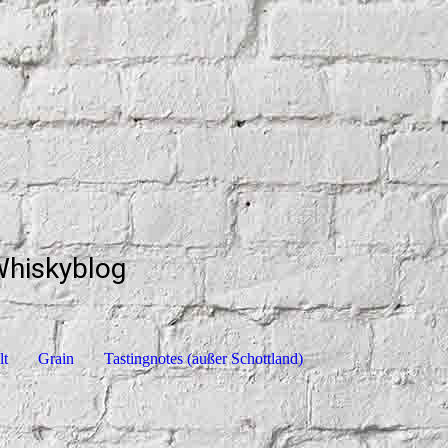
Whiskyblog
lt
Grain
Tastingnotes (außer Schottland)