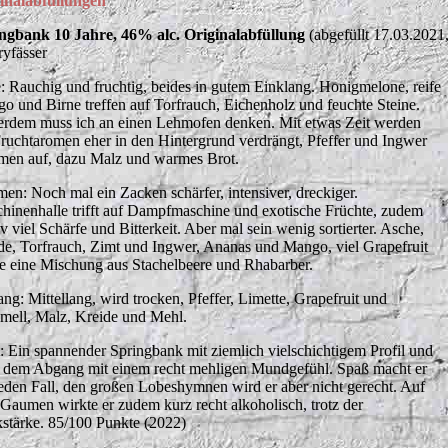
inalabfüllungen
ngbank 10 Jahre, 46% alc. Originalabfüllung
(abgefüllt 17.03.202
ryfässer
: Rauchig und fruchtig, beides in gutem Einklang. Honigmelone, reife
o und Birne treffen auf Torfrauch, Eichenholz und feuchte Steine.
rdem muss ich an einen Lehmofen denken. Mit etwas Zeit werden
Fruchtaromen eher in den Hintergrund verdrängt, Pfeffer und Ingwer
en auf, dazu Malz und warmes Brot.
en: Noch mal ein Zacken schärfer, intensiver, dreckiger.
hinenhalle trifft auf Dampfmaschine und exotische Früchte, zudem
iv viel Schärfe und Bitterkeit. Aber mal sein wenig sortierter. Asche,
de, Torfrauch, Zimt und Ingwer, Ananas und Mango, viel Grapefruit
e eine Mischung aus Stachelbeere und Rhabarber.
ng: Mittellang, wird trocken, Pfeffer, Limette, Grapefruit und
mell, Malz, Kreide und Mehl.
t: Ein spannender Springbank mit ziemlich vielschichtigem Profil und
 dem Abgang mit einem recht mehligen Mundgefühl. Spaß macht er
jeden Fall, den großen Lobeshymnen wird er aber nicht gerecht. Auf
Gaumen wirkte er zudem kurz recht alkoholisch, trotz der
kstärke. 85/100 Punkte (2022)