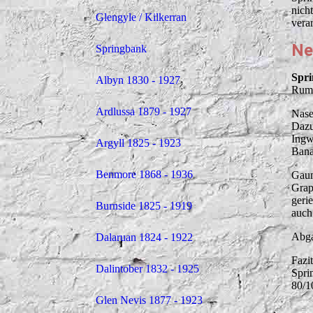
nich
Glengyle / Kilkerran
vera
Ne
Springbank
Spri
Albyn 1830 - 1927
Rum
Ardlussa 1879 - 1927
Nase
Dazu
Ingw
Argyll 1825 - 1923
Bana
Benmore 1868 - 1936
Gaum
Grap
geri
Burnside 1825 - 1919
auch
Abga
Dalaruan 1824 - 1922
Fazi
Dalintober 1832 - 1925
Spri
80/1
Glen Nevis 1877 - 1923