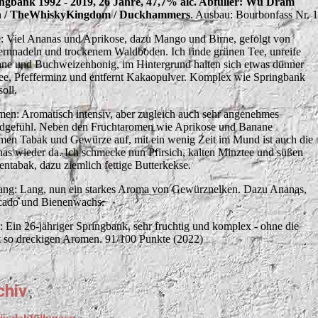
ngbank 1992 - 2019, 26 Jahre, 47,7% alc. Abfüller: Wu Dram
n / TheWhiskyKingdom / Duckhammers
. Ausbau: Bourbonfass Nr. 1
: Viel Ananas und Aprikose, dazu Mango und Birne, gefolgt von
ernnadeln und trockenem Waldboden. Ich finde grünen Tee, unreife
ne und Buchweizenhonig, im Hintergrund halten sich etwas dünner
ee, Pfefferminz und entfernt Kakaopulver. Komplex wie Springbank
soll.
en: Aromatisch intensiv, aber zugleich auch sehr angenehmes
gefühl. Neben den Fruchtaromen wie Aprikose und Banane
en Tabak und Gewürze auf, mit ein wenig Zeit im Mund ist auch die
as wieder da. Ich schmecke nun Pfirsich, kalten Minztee und süßen
fentabak, dazu ziemlich fettige Butterkekse.
ng: Lang, nun ein starkes Aroma von Gewürznelken. Dazu Ananas,
ado und Bienenwachs.
t: Ein 26-jähriger Springbank, sehr fruchtig und komplex - ohne die
t so dreckigen Aromen. 91/100 Punkte (2022)
chiv