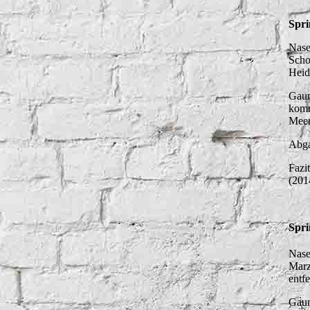
Spri
Nase
Scho
Heid
Gaum
komm
Meer
Abga
Fazi
(201
Spri
Nase
Marz
entf
Gaum