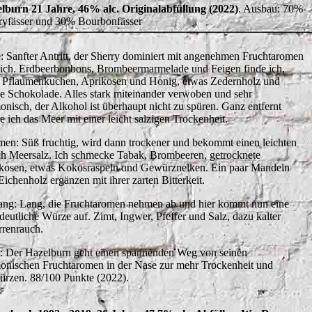
lburn 21 Jahre, 46% alc. Originalabfüllung (2022)
. Ausbau: 70%
ryfässer und 30% Bourbonfässer
: Sanfter Antritt, der Sherry dominiert mit angenehmen Fruchtaromen
lich. Erdbeerbonbons, Brombeermarmelade und Feigen finde ich,
 Pflaumenkuchen, Aprikosen und Honig, etwas Zedernholz und
e Schokolade. Alles stark miteinander verwoben und sehr
onisch, der Alkohol ist überhaupt nicht zu spüren. Ganz entfernt
e ich das Meer mit einer leicht salzigen Trockenheit.
en: Süß fruchtig, wird dann trockener und bekommt einen leichten
h Meersalz. Ich schmecke Tabak, Brombeeren, getrocknete
kosen, etwas Kokosraspeln und Gewürznelken. Ein paar Mandeln
Eichenholz ergänzen mit ihrer zarten Bitterkeit.
ng: Lang, die Fruchtaromen nehmen ab und hier kommt nun eine
 deutliche Würze auf. Zimt, Ingwer, Pfeffer und Salz, dazu kalter
rrenrauch.
t: Der Hazelburn geht einen spannenden Weg von seinen
onischen Fruchtaromen in der Nase zur mehr Trockenheit und
rzen. 88/100 Punkte (2022).