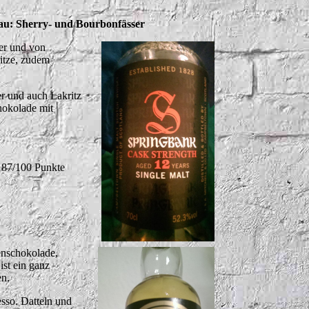
bau: Sherry- und Bourbonfässer
er und von
ritze, zudem
r und auch Lakritz
hokolade mit
. 87/100 Punkte
enschokolade,
st ein ganz
en.
sso. Datteln und