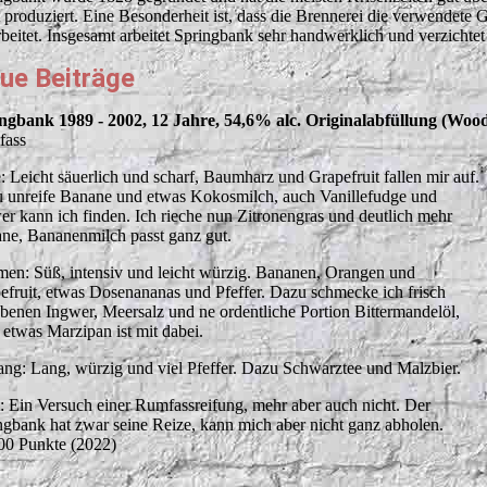
t produziert. Eine Besonderheit ist, dass die Brennerei die verwendete 
rbeitet. Insgesamt arbeitet Springbank sehr handwerklich und verzichte
ue Beiträge
ngbank 1989 - 2002, 12 Jahre, 54,6% alc. Originalabfüllung (Woo
fass
: Leicht säuerlich und scharf, Baumharz und Grapefruit fallen mir auf.
 unreife Banane und etwas Kokosmilch, auch Vanillefudge und
er kann ich finden. Ich rieche nun Zitronengras und deutlich mehr
ne, Bananenmilch passt ganz gut.
en: Süß, intensiv und leicht würzig. Bananen, Orangen und
efruit, etwas Dosenananas und Pfeffer. Dazu schmecke ich frisch
ebenen Ingwer, Meersalz und ne ordentliche Portion Bittermandelöl,
 etwas Marzipan ist mit dabei.
ng: Lang, würzig und viel Pfeffer. Dazu Schwarztee und Malzbier.
t: Ein Versuch einer Rumfassreifung, mehr aber auch nicht. Der
ngbank hat zwar seine Reize, kann mich aber nicht ganz abholen.
00 Punkte (2022)