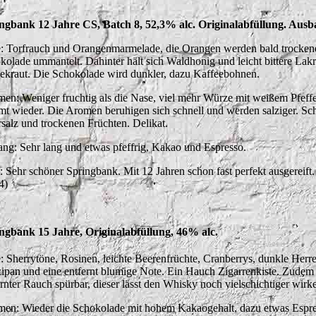
ngbank 12 Jahre CS, Batch 8, 52,3% alc. Originalabfüllung. Aus
: Torfrauch und Orangenmarmelade, die Orangen werden bald trocken
kolade ummantelt. Dahinter hält sich Waldhonig und leicht bittere Lak
ekraut. Die Schokolade wird dunkler, dazu Kaffeebohnen.
en: Weniger fruchtig als die Nase, viel mehr Würze mit weißem Pfeffe
t wieder. Die Aromen beruhigen sich schnell und werden salziger. Sc
salz und trockenen Früchten. Delikat.
ng: Sehr lang und etwas pfeffrig, Kakao und Espresso.
t: Sehr schöner Springbank. Mit 12 Jahren schon fast perfekt ausgereift
4)
ngbank 15 Jahre, Originalabfüllung, 46% alc.
: Sherrytöne, Rosinen, leichte Beerenfrüchte, Cranberrys, dunkle Herr
ipan und eine entfernt blumige Note. Ein Hauch Zigarrenkiste. Zudem i
ernter Rauch spürbar, dieser lässt den Whisky noch vielschichtiger wirk
en: Wieder die Schokolade mit hohem Kakaogehalt, dazu etwas Espre