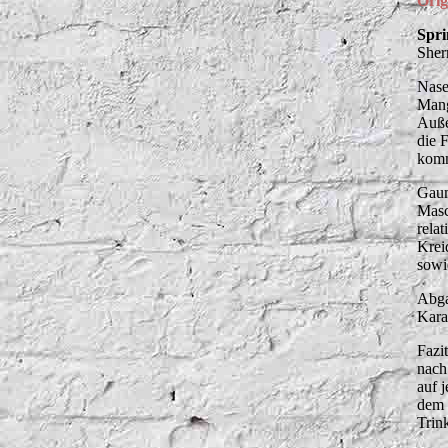
Orig
Spri
Sher
Nase
Mang
Auße
die 
komm
Gaum
Masc
relat
Krei
sowi
Abga
Kara
Fazi
nach
auf 
dem 
Trin