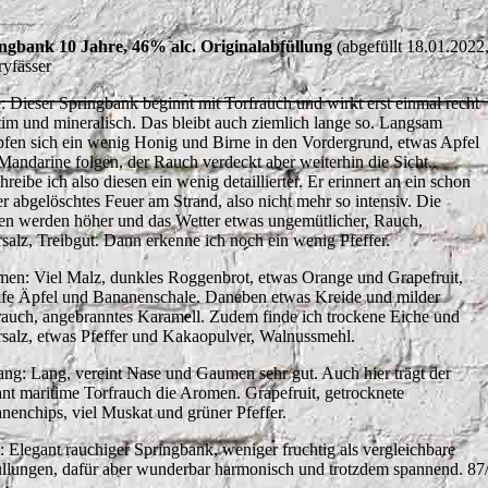
ngbank 10 Jahre, 46% alc. Originalabfüllung
(abgefüllt 18.01.202
ryfässer
: Dieser Springbank beginnt mit Torfrauch und wirkt erst einmal recht
tim und mineralisch. Das bleibt auch ziemlich lange so. Langsam
fen sich ein wenig Honig und Birne in den Vordergrund, etwas Apfel
Mandarine folgen, der Rauch verdeckt aber weiterhin die Sicht.
reibe ich also diesen ein wenig detaillierter. Er erinnert an ein schon
er abgelöschtes Feuer am Strand, also nicht mehr so intensiv. Die
en werden höher und das Wetter etwas ungemütlicher, Rauch,
salz, Treibgut. Dann erkenne ich noch ein wenig Pfeffer.
en: Viel Malz, dunkles Roggenbrot, etwas Orange und Grapefruit,
ife Äpfel und Bananenschale. Daneben etwas Kreide und milder
rauch, angebranntes Karamell. Zudem finde ich trockene Eiche und
salz, etwas Pfeffer und Kakaopulver, Walnussmehl.
ng: Lang, vereint Nase und Gaumen sehr gut. Auch hier trägt der
ant maritime Torfrauch die Aromen. Grapefruit, getrocknete
nenchips, viel Muskat und grüner Pfeffer.
t: Elegant rauchiger Springbank, weniger fruchtig als vergleichbare
llungen, dafür aber wunderbar harmonisch und trotzdem spannend. 87