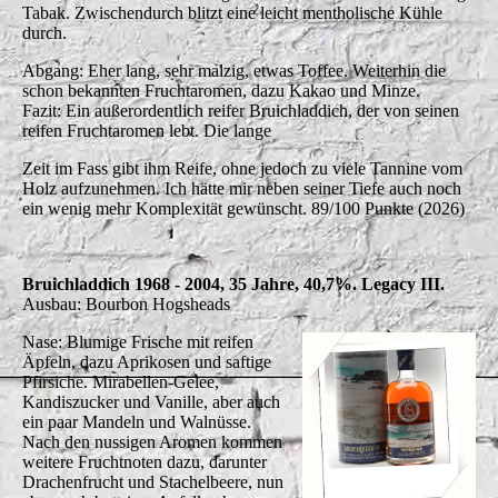
Tabak. Zwischendurch blitzt eine leicht mentholische Kühle
durch.
Abgang: Eher lang, sehr malzig, etwas Toffee. Weiterhin die
schon bekannten Fruchtaromen, dazu Kakao und Minze.
Fazit: Ein außerordentlich reifer Bruichladdich, der von seinen
reifen Fruchtaromen lebt. Die lange
Zeit im Fass gibt ihm Reife, ohne jedoch zu viele Tannine vom
Holz aufzunehmen. Ich hätte mir neben seiner Tiefe auch noch
ein wenig mehr Komplexität gewünscht. 89/100 Punkte (2026)
Bruichladdich 1968 - 2004, 35 Jahre, 40,7%. Legacy III.
Ausbau: Bourbon Hogsheads
Nase: Blumige Frische mit reifen
Äpfeln, dazu Aprikosen und saftige
Pfirsiche. Mirabellen-Gelee,
Kandiszucker und Vanille, aber auch
ein paar Mandeln und Walnüsse.
Nach den nussigen Aromen kommen
weitere Fruchtnoten dazu, darunter
Drachenfrucht und Stachelbeere, nun