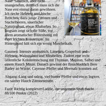
Nase: Säuerlich, aber nicht
unangenehm, dennoch muss sich die
Nase erst einmal daran gewöhnen.
Ich rieche Hefeteig und frische
Brötchen, dazu junge Zitronen und
Stachelbeeren, säuerlicher
Naturjoghurt, etwas Rhabarber. So
langsam zeigt sich die Süße, vor
allem aromatischer Blütenhonig mit
einer leichten Kräuternote. Im
Hintergrund hält sich ein wenig Muschelkalk.
Gaumen: Intensiv aromatisch, Limetten, Grapefruit und
Hefeteig, Walnussbrot und Mirabellen. Zudem eine recht
ordentliche Kräutermischung mit Thymian, Majoran, Salbei und
einem Hauch Minze. Danach gewinnt der Bruichladdich Bere
Barley an Würze, Cayenne-Pfeffer und Meersalz kommen auf.
Abgang: Lang und salzig, viel bunter Pfeffer und etwas Ingwer,
ein sanfter Hauch Zitroneneistee.
Fazit: Richtig komplexer Laddie, der ungemein Spaß macht.
88/100 Punkte (2022)