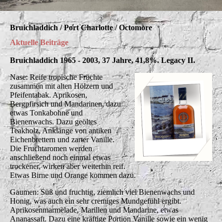
Bruichladdich / Port Charlotte / Octomore
Aktuelle Beiträge
Bruichladdich 1965 - 2003, 37 Jahre, 41,8%. Legacy II.
Nase: Reife tropische Früchte
zusammen mit alten Hölzern und
Pfeifentabak. Aprikosen,
Bergpfirsich und Mandarinen, dazu
etwas Tonkabohne und
Bienenwachs. Dazu geöltes
Teakholz, Anklänge von antiken
Eichenbrettern und zarter Vanille.
Die Fruchtaromen werden
anschließend noch einmal etwas
trockener, wirken aber weiterhin reif.
Etwas Birne und Orange kommen dazu.
Gaumen: Süß und fruchtig, ziemlich viel Bienenwachs und
Honig, was auch ein sehr cremiges Mundgefühl ergibt.
Aprikosenmarmelade, Marillen und Mandarine, etwas
Ananassaft. Dazu eine kräftige Portion Vanille sowie ein wenig