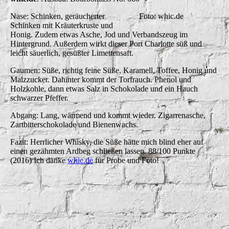
Nase: Schinken, geräucherter
Foto: whic.de
Schinken mit Kräuterkruste und
Honig. Zudem etwas Asche, Jod und Verbandszeug im
Hintergrund. Außerdem wirkt dieser Port Charlotte süß und
leicht säuerlich, gesüßter Limettensaft.
Gaumen: Süße, richtig feine Süße. Karamell, Toffee, Honig und
Malzzucker. Dahinter kommt der Torfrauch. Phenol und
Holzkohle, dann etwas Salz in Schokolade und ein Hauch
schwarzer Pfeffer.
Abgang: Lang, wärmend und kommt wieder. Zigarrenasche,
Zartbitterschokolade und Bienenwachs.
Fazit: Herrlicher Whisky, die Süße hätte mich blind eher auf
einen gezähmten Ardbeg schließen lassen.
88/100 Punkte
(2016)
Ich danke
whic.de
für Probe und Foto!