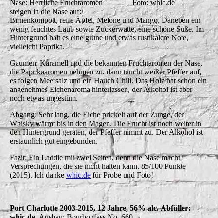
Nase: Herrliche Fruchtaromen
Foto: whic.de
steigen in die Nase auf:
Birnenkompott, reife Äpfel, Melone und Mango. Daneben ein
wenig feuchtes Laub sowie Zuckerwatte, eine schöne Süße. Im
Hintergrund hält es eine grüne und etwas rustikalere Note,
vielleicht Paprika.
Gaumen: Karamell und die bekannten Fruchtaromen der Nase,
die Paprikaaromen nehmen zu, dann taucht weißer Pfeffer auf,
es folgen Meersalz und ein Hauch Chili. Das Holz hat schon ein
angenehmes Eichenaroma hinterlassen, der Alkohol ist aber
noch etwas ungestüm.
Abgang: Sehr lang, die Eiche prickelt auf der Zunge, der
Whisky wärmt bis in den Magen. Die Frucht ist noch weiter in
den Hintergrund geraten, der Pfeffer nimmt zu. Der Alkohol ist
erstaunlich gut eingebunden.
Fazit: Ein Laddie mit zwei Seiten, denn die Nase macht
Versprechungen, die sie nicht halten kann. 85/100 Punkte
(2015). Ich danke
whic.de
für Probe und Foto!
Port Charlotte 2003-2015, 12 Jahre, 56% alc.
Abfüller:
whic.de
. Ausbau: Bourbonfass No. 660