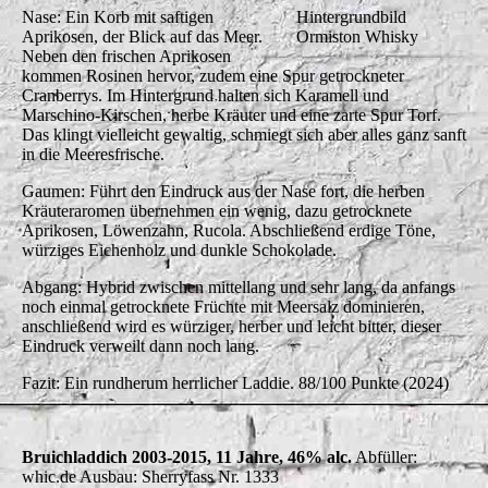
Nase: Ein Korb mit saftigen
Hintergrundbild
Aprikosen, der Blick auf das Meer.
Ormiston Whisky
Neben den frischen Aprikosen
kommen Rosinen hervor, zudem eine Spur getrockneter
Cranberrys. Im Hintergrund halten sich Karamell und
Marschino-Kirschen, herbe Kräuter und eine zarte Spur Torf.
Das klingt vielleicht gewaltig, schmiegt sich aber alles ganz sanft
in die Meeresfrische.
Gaumen: Führt den Eindruck aus der Nase fort, die herben
Kräuteraromen übernehmen ein wenig, dazu getrocknete
Aprikosen, Löwenzahn, Rucola. Abschließend erdige Töne,
würziges Eichenholz und dunkle Schokolade.
Abgang: Hybrid zwischen mittellang und sehr lang, da anfangs
noch einmal getrocknete Früchte mit Meersalz dominieren,
anschließend wird es würziger, herber und leicht bitter, dieser
Eindruck verweilt dann noch lang.
Fazit: Ein rundherum herrlicher Laddie. 88/100 Punkte (2024)
Bruichladdich 2003-2015, 11 Jahre, 46% alc.
Abfüller:
whic.de Ausbau: Sherryfass Nr. 1333