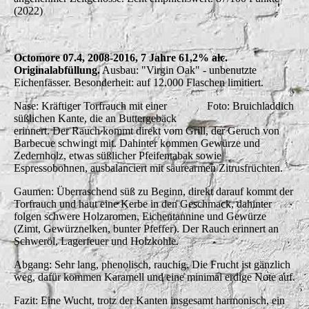
(2022)
Octomore 07.4, 2008-2016, 7 Jahre 61,2% alc.
Originalabfüllung.
Ausbau: "Virgin Oak" - unbenutzte
Eichenfässer. Besonderheit: auf 12.000 Flaschen limitiert.
Nase: Kräftiger Torfrauch mit einer
Foto: Bruichladdich
süßlichen Kante, die an Buttergebäck
erinnert. Der Rauch kommt direkt vom Grill, der Geruch von
Barbecue schwingt mit. Dahinter kommen Gewürze und
Zedernholz, etwas süßlicher Pfeifentabak sowie
Espressobohnen, ausbalanciert mit säurearmen Zitrusfrüchten.
Gaumen: Überraschend süß zu Beginn, direkt darauf kommt der
Torfrauch und haut eine Kerbe in den Geschmack, dahinter
folgen schwere Holzaromen, Eichentannine und Gewürze
(Zimt, Gewürznelken, bunter Pfeffer). Der Rauch erinnert an
Schweröl, Lagerfeuer und Holzkohle.
Abgang: Sehr lang, phenolisch, rauchig. Die Frucht ist gänzlich
weg, dafür kommen Karamell und eine minimal erdige Note auf.
Fazit: Eine Wucht, trotz der Kanten insgesamt harmonisch, ein