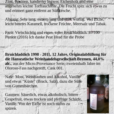
Zimt, Rosinen, kandierter Ingwer, Eichenholz und eine
angenehm leichte Torfrauchnote. Die Frucht spitz sich etwas zu
und erinnert ganz entfernt an Süßkirsche.
Abgang: Sehr lang, extrem lang und stark würzig. Viel Eiche,
leicht bitteres Karamell, trockene Früchte, Meersalz und Tabak.
Fazit: Vielschichtig und eigen, toller Bruichladdich. 87/100
Punkte (2016) Ich danke Peat Head für die Probe
Bruichladdich 1998 - 2011, 12 Jahre,
Originalabfüllung für
die Hanseatische Weinhandelsgesellschaft Bremen, 44,8%
alc.
, aus der Micro-Provenance Serie, zweieinhalb Jahre im
Oloroso-Fass nachgereift, Cask 001.
Nase: Most, Weintrauben und Alkohol, Vanille
und etwas "Küste" (Brack, Salz), dazu die Süße
von Gummibärchen.
Gaumen: Säuerlich, etwas alkoholisch, bittere
Grapefruit, etwas trocken und pfeffrige Schärfe,
Vanille. Von der Eiche ist noch nichts zu
spüren.