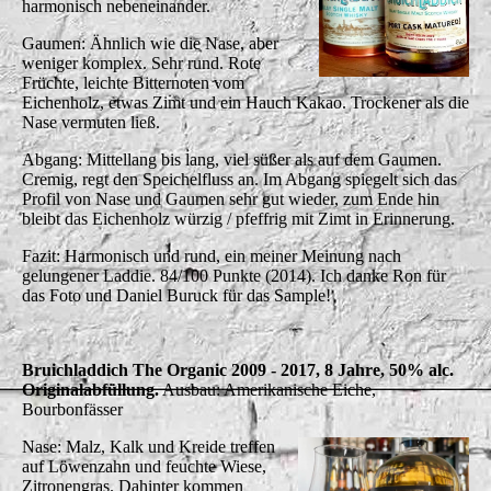
harmonisch nebeneinander.
Gaumen: Ähnlich wie die Nase, aber
weniger komplex. Sehr rund. Rote
Früchte, leichte Bitternoten vom
Eichenholz, etwas Zimt und ein Hauch Kakao. Trockener als die
Nase vermuten ließ.
Abgang: Mittellang bis lang, viel süßer als auf dem Gaumen.
Cremig, regt den Speichelfluss an. Im Abgang spiegelt sich das
Profil von Nase und Gaumen sehr gut wieder, zum Ende hin
bleibt das Eichenholz würzig / pfeffrig mit Zimt in Erinnerung.
Fazit: Harmonisch und rund, ein meiner Meinung nach
gelungener Laddie. 84/100 Punkte (2014). Ich danke Ron für
das Foto und Daniel Buruck für das Sample!
Bruichladdich The Organic 2009 - 2017, 8 Jahre, 50% alc.
Originalabfüllung.
Ausbau: Amerikanische Eiche,
Bourbonfässer
Nase: Malz, Kalk und Kreide treffen
auf Löwenzahn und feuchte Wiese,
Zitronengras. Dahinter kommen