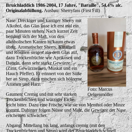
Bruichladdich 1986-2004, 17 Jahre, "Baraille", 54,4% alc.
Originalabfüllung.
Ausbau: Sherryfass (First Fill)
Nase: Dreckiger und kantiger Sherry mit
Alkohol, das Glas lasse ich erst mal ein
paar Minuten stehen. Nach kurzer Zeit
beruhigt sich der Malt, von den
alkoholischen Kanten ist kaum etwas
übrig. Aromatischer Sherry, Karamell
und Rosinen steigen aus dem Glas auf,
dazu Trockenfrüchte wie Aprikosen und
Datteln, dann sehr starke Gewürze
(Zimt, Gewürznelken, Muskat und ein
Hauch Pfeffer). Er erinnert von der Süße
her an Sirup, dazu mischen sich hölzerne
Aromen und Harz.
Foto: Marcus
Gaumen: Cremig und mit sehr starken
Oelgenmöller
Trockenfrüchten und würziger Eiche,
leicht bitter. Dazu eine Frische, wie sie von Menthol oder Minze
kommt. Dahinter folgen Nüsse und Malz, die Gewürze der Nase
erscheinen schwächer.
Abgang: Mittellang bis lang, anfangs cremig (mit den
Trockenfrüchten und Sirup) wird der Bruichladdich schnell