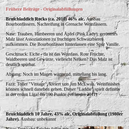
Frühere Beiträge - Originalabfüllungen
Bruichladdich Rocks (ca. 2010) 46% alc.
Ausbau
Bourbonfässern, Nachreifung in Grenache Weinfässern.
Nase: Trauben, Himbeeren und Äpfel (Pink Lady), geröstetes
Malz lässt Assoziationen zu fruchtigen Schwarzbieren
aufkommen. Die Bourbonfässer hinterlassen eine Spur Vanille.
Geschmack: Eiche - da ist das Weinfass. Rote Früchte,
Waldbeeren und Gewürze, vielleicht Nelken? Das Malz ist
deutlich spürbar.
Abgang: Noch im Magen wärmend, mittellang bis lang.
Fazit: Toller "Vintage", kreiert von Jim McEwan. Weinfinishes
können schnell daneben gehen. Dieser "Laddie" spielt definitiv
in der ersten Liga! 86/100 Punkte (verkostet 2011)
Bruichladdich 10 Jahre, 43% alc. Originalabfüllung (1980er
Jahre).
Ausbau: unbekannt
Nase: Tropische Früchte fallen mir