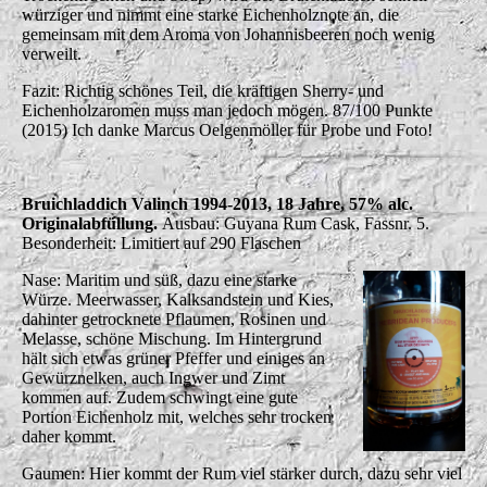
würziger und nimmt eine starke Eichenholznote an, die
gemeinsam mit dem Aroma von Johannisbeeren noch wenig
verweilt.
Fazit: Richtig schönes Teil, die kräftigen Sherry- und
Eichenholzaromen muss man jedoch mögen. 87/100 Punkte
(2015) Ich danke Marcus Oelgenmöller für Probe und Foto!
Bruichladdich Valinch 1994-2013, 18 Jahre, 57% alc.
Originalabfüllung.
Ausbau: Guyana Rum Cask, Fassnr. 5.
Besonderheit: Limitiert auf 290 Flaschen
Nase: Maritim und süß, dazu eine starke
Würze. Meerwasser, Kalksandstein und Kies,
dahinter getrocknete Pflaumen, Rosinen und
Melasse, schöne Mischung. Im Hintergrund
hält sich etwas grüner Pfeffer und einiges an
Gewürznelken, auch Ingwer und Zimt
kommen auf. Zudem schwingt eine gute
Portion Eichenholz mit, welches sehr trocken
daher kommt.
Gaumen: Hier kommt der Rum viel stärker durch, dazu sehr viel