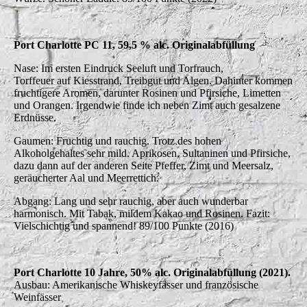
Port Charlotte PC 11, 59,5 % alc. Originalabfüllung
Nase: Im ersten Eindruck Seeluft und Torfrauch,
Torffeuer auf Kiesstrand, Treibgut und Algen. Dahinter kommen
fruchtigere Aromen, darunter Rosinen und Pfirsiche, Limetten
und Orangen. Irgendwie finde ich neben Zimt auch gesalzene
Erdnüsse.
Gaumen: Fruchtig und rauchig. Trotz des hohen
Alkoholgehaltes sehr mild. Aprikosen, Sultaninen und Pfirsiche,
dazu dann auf der anderen Seite Pfeffer, Zimt und Meersalz,
geräucherter Aal und Meerrettich.
Abgang: Lang und sehr rauchig, aber auch wunderbar
harmonisch. Mit Tabak, mildem Kakao und Rosinen. Fazit:
Vielschichtig und spannend! 89/100 Punkte (2016)
Port Charlotte 10 Jahre, 50% alc. Originalabfüllung (2021).
Ausbau: Amerikanische Whiskeyfässer und französische
Weinfässer