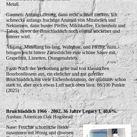
Metall.
Gaumen: Anfangs cremig, dann recht schnell trocken. Ich
schmecke anfangs fruchtige Aromen von Mirabellen und
Nektarinen, dann bunter Pfeffer, Milchkaffee, Eichenholz und
Tabak, bevor der Bruichladdich noch einmal trockener und
bitterer wird.
Abgang: Mittellang bis lang, Walnüsse, und Pfeffer, dazu
bringen leicht bittere Zitrusfrüchte eine schöne Säure mit.
Grapefruit, Limetten, Orangenabrieb.
Fazit: Nach der Verkostung gehe mal von klassischen
Bourbonfässern aus, ein ehrlicher und gut gereifter
Bruichladdich mit viele Eichenholztannin, der qualitativ schon
stark ist, aber noch etwas Luft nach oben lässt. 86/100 Punkte
(2025)
Bruichladdich 1966 - 2002, 36 Jahre Legacy I, 40,6%.
Ausbau: American Oak Hogshead
Nase: Feuchte schottische Heide
zusammen mit Honig und diversen