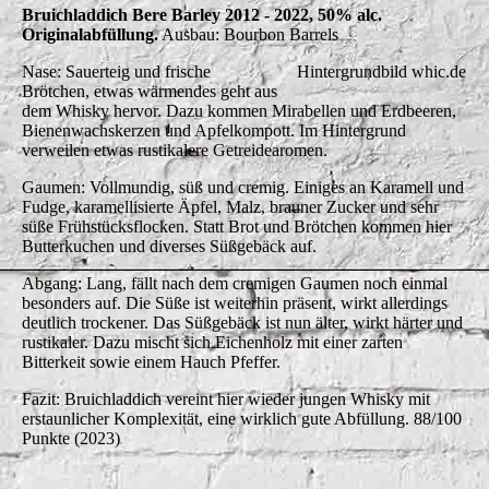
Bruichladdich Bere Barley 2012 - 2022, 50% alc.
Originalabfüllung.
Ausbau: Bourbon Barrels
Nase: Sauerteig und frische
Hintergrundbild whic.de
Brötchen, etwas wärmendes geht aus
dem Whisky hervor. Dazu kommen Mirabellen und Erdbeeren,
Bienenwachskerzen und Apfelkompott. Im Hintergrund
verweilen etwas rustikalere Getreidearomen.
Gaumen: Vollmundig, süß und cremig. Einiges an Karamell und
Fudge, karamellisierte Äpfel, Malz, brauner Zucker und sehr
süße Frühstücksflocken. Statt Brot und Brötchen kommen hier
Butterkuchen und diverses Süßgebäck auf.
Abgang: Lang, fällt nach dem cremigen Gaumen noch einmal
besonders auf. Die Süße ist weiterhin präsent, wirkt allerdings
deutlich trockener. Das Süßgebäck ist nun älter, wirkt härter und
rustikaler. Dazu mischt sich Eichenholz mit einer zarten
Bitterkeit sowie einem Hauch Pfeffer.
Fazit: Bruichladdich vereint hier wieder jungen Whisky mit
erstaunlicher Komplexität, eine wirklich gute Abfüllung. 88/100
Punkte (2023)