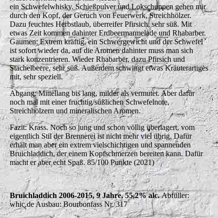
ein Schwefelwhisky. Schießpulver und Lokschuppen gehen mir
durch den Kopf, der Geruch von Feuerwerk, Streichhölzer.
Dazu feuchtes Herbstlaub, überreifer Pfirsich, sehr süß. Mit
etwas Zeit kommen dahinter Erdbeermarmelade und Rhabarber.
Gaumen: Extrem kräftig, ein Schwergewicht und der Schwefel
ist sofort wieder da, auf die Aromen dahinter muss man sich
stark konzentrieren. Wieder Rhabarber, dazu Pfirsich und
Stachelbeere, sehr süß. Außerdem schwingt etwas Kräuterartiges
mit, sehr speziell.
Abgang: Mittellang bis lang, milder als vermutet. Aber dafür
noch mal mit einer fruchtig/süßlichen Schwefelnote,
Streichhölzern und mineralischen Aromen.
Fazit: Krass. Noch so jung und schon völlig überlagert, vom
eigentlich Stil der Brennerei ist nicht mehr viel übrig. Dafür
erhält man aber ein extrem vielschichtigen und spannenden
Bruichladdich, der einem Kopfschmerzen bereiten kann. Dafür
macht er aber echt Spaß. 85/100 Punkte (2021)
Bruichladdich 2006-2015, 9 Jahre, 55,2% alc.
Abfüller:
whic.de Ausbau: Bourbonfass Nr. 317