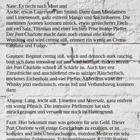
Nase: Es riecht nach Meer und
Asche, etwas Lagerfeuer am Strand. Dazu dann Mandarinen
und Limettensaft, ganz entfernt Mango und Stachelbeeren. Die
maritimen Aromen kommen zurück, etwas geräucherter Fisch
mit viel Salz, Thymian und einer leichten Prise bunter Pfeffer.
Der Port Charlotte macht dann noch einmal eine kleine
Wendung und wird cremig süß, erinnert ein wenig an Crema
Catalana und Fudge.
Gaumen: Beginnt cremig süß, weich und dennoch stark rauchig,
baut sich dann intensiver auf und wird kräftiger, zudem nimmt
der Port Charlotte schnell an Schärfe zu. Auch hier erst
Zitrusfrüchte und anschließend etwas salziger Räucherfisch,
trockenes Eichenholz und viel Pfeffer. Außerdem wirkt der
Whisky jetzt medizinisch, etwas Jod und Verbandszeug kommen
dazu
Abgang: Lang, leicht süß. Limetten und Meersalz, ganz entfernt
ein wenig Pfirsich. Die intensive Pfeffernote hat sich
zurückgezogen und verweilt nur noch im Hintergrund.
Fazit: Hier bekommt man was geboten für sein Geld. Dieser
Port Charlotte weiß einige Geschichten zu erzählen, er ist
komplex und liebt Überraschungen, trotzdem bleibt er ein sehr
angenehmer Zeitgenosse. Echt emphlenswert. 87/100 Punkte