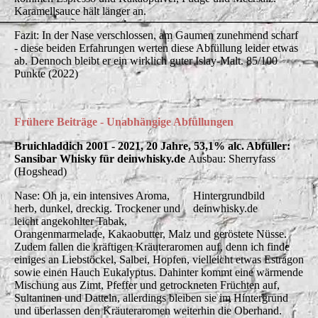
Karamellsauce hält länger an.
Fazit: In der Nase verschlossen, am Gaumen zunehmend scharf
- diese beiden Erfahrungen werten diese Abfüllung leider etwas
ab. Dennoch bleibt er ein wirklich guter Islay-Malt. 85/100
Punkte (2022)
Frühere Beiträge - Unabhängige Abfüllungen
Bruichladdich 2001 - 2021, 20 Jahre, 53,1% alc. Abfüller:
Sansibar Whisky für deinwhisky.de
Ausbau: Sherryfass
(Hogshead)
Nase: Oh ja, ein intensives Aroma,
Hintergrundbild
herb, dunkel, dreckig. Trockener und
deinwhisky.de
leicht angekohlter Tabak,
Orangenmarmelade, Kakaobutter, Malz und geröstete Nüsse.
Zudem fallen die kräftigen Kräuteraromen auf, denn ich finde
einiges an Liebstöckel, Salbei, Hopfen, vielleicht etwas Estragon
sowie einen Hauch Eukalyptus. Dahinter kommt eine wärmende
Mischung aus Zimt, Pfeffer und getrockneten Früchten auf,
Sultaninen und Datteln, allerdings bleiben sie im Hintergrund
und überlassen den Kräuteraromen weiterhin die Oberhand.