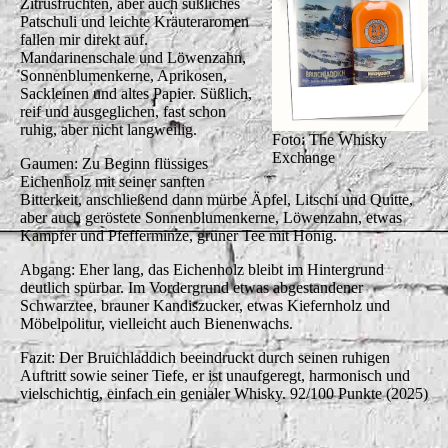
Zitrusfrüchten, aber auch süßliches
Patschuli und leichte Kräuteraromen
fallen mir direkt auf.
Mandarinenschale und Löwenzahn,
Sonnenblumenkerne, Aprikosen,
Sackleinen und altes Papier. Süßlich,
reif und ausgeglichen, fast schon
ruhig, aber nicht langweilig.
Foto: The Whisky
Exchange
Gaumen: Zu Beginn flüssiges
Eichenholz mit seiner sanften
Bitterkeit, anschließend dann mürbe Äpfel, Litschi und Quitte,
aber auch geröstete Sonnenblumenkerne, Löwenzahn, etwas
Kampfer und Pfefferminze, grüner Tee mit Honig.
Abgang: Eher lang, das Eichenholz bleibt im Hintergrund
deutlich spürbar. Im Vordergrund etwas abgestandener
Schwarztee, brauner Kandiszucker, etwas Kiefernholz und
Möbelpolitur, vielleicht auch Bienenwachs.
Fazit: Der Bruichladdich beeindruckt durch seinen ruhigen
Auftritt sowie seiner Tiefe, er ist unaufgeregt, harmonisch und
vielschichtig, einfach ein genialer Whisky. 92/100 Punkte (2025)