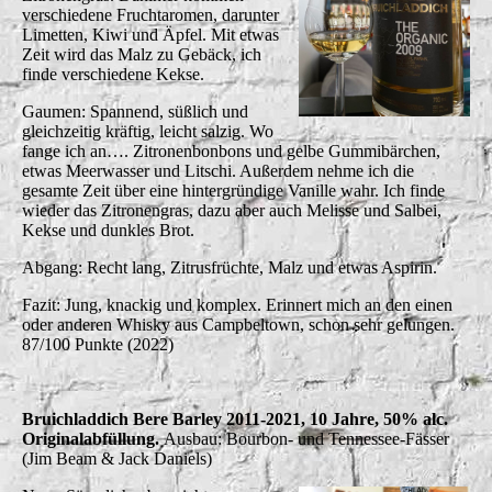
verschiedene Fruchtaromen, darunter
Limetten, Kiwi und Äpfel. Mit etwas
Zeit wird das Malz zu Gebäck, ich
finde verschiedene Kekse.
Gaumen: Spannend, süßlich und
gleichzeitig kräftig, leicht salzig. Wo
fange ich an…. Zitronenbonbons und gelbe Gummibärchen,
etwas Meerwasser und Litschi. Außerdem nehme ich die
gesamte Zeit über eine hintergründige Vanille wahr. Ich finde
wieder das Zitronengras, dazu aber auch Melisse und Salbei,
Kekse und dunkles Brot.
Abgang: Recht lang, Zitrusfrüchte, Malz und etwas Aspirin.
Fazit: Jung, knackig und komplex. Erinnert mich an den einen
oder anderen Whisky aus Campbeltown, schon sehr gelungen.
87/100 Punkte (2022)
Bruichladdich Bere Barley 2011-2021, 10 Jahre, 50% alc.
Originalabfüllung.
Ausbau: Bourbon- und Tennessee-Fässer
(Jim Beam & Jack Daniels)