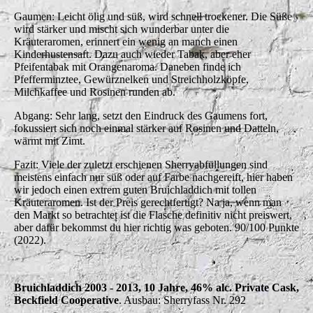
Gaumen: Leicht ölig und süß, wird schnell trockener. Die Süße
wird stärker und mischt sich wunderbar unter die
Kräuteraromen, erinnert ein wenig an manch einen
Kinderhustensaft. Dazu auch wieder Tabak, aber eher
Pfeifentabak mit Orangenaroma. Daneben finde ich
Pfefferminztee, Gewürznelken und Streichholzköpfe,
Milchkaffee und Rosinen runden ab.
Abgang: Sehr lang, setzt den Eindruck des Gaumens fort,
fokussiert sich noch einmal stärker auf Rosinen und Datteln,
wärmt mit Zimt.
Fazit: Viele der zuletzt erschienen Sherryabfüllungen sind
meistens einfach nur süß oder auf Farbe nachgereift, hier haben
wir jedoch einen extrem guten Bruichladdich mit tollen
Kräuteraromen. Ist der Preis gerechtfertigt? Na ja, wenn man
den Markt so betrachtet ist die Flasche definitiv nicht preiswert,
aber dafür bekommst du hier richtig was geboten. 90/100 Punkte
(2022).
Bruichladdich 2003 - 2013, 10 Jahre, 46% alc. Private Cask,
Beckfield Cooperative
. Ausbau: Sherryfass Nr. 292