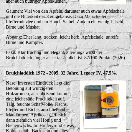
aber auch buttriger Apfelkuchen.
Gaumen: Viel von den Äpfeln, darunter auch etwas Apfelschale
und die Bitterkeit der Kerngehäuse. Dazu Malz, kalter
Pfefferminztee und ein Hauch Salbei. Zudem ein wenig Litschi,
Birne und Muskat.
Abgang: Eher lang, trocken, leicht herb. Apfelschale, unreife
Birne und Kampfer.
Fazit: Klar fruchtig und elegant, allerdings wirkt der
Bruichladdich jünger als er tatsächlich ist. 87/100 Punkte (2026)
Bruichladdich 1972 - 2005, 32 Jahre, Legacy IV, 47,5%.
Nase: Im ersten Eindruck liegt die
Betonung auf würzigeren
Holzaromen, anschließend kommt
eine leicht süße Fruchigkeit auf.
Talg, feuchte Schafwolle, Flachs,
Pfeffer und Eiche, anschließend
Mandarinen, Aprikosen, Pfirsich,
dann ziemlich viel Honig und
Bienenwachs. Im Hintergrund etwas
Kohlenstaub, Backstein und altes