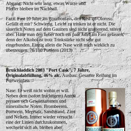
Abgang: Nicht sehr lang, etwas Würze und
Pfeffer bleiben im Nachhall.
Fazit: Fast 10 Jahre im Bourbonfass, den Rest im Oloroso.
Gefällt er mir? Schwierig. Leicht zu trinken ist er nicht. Die
säuerlich Noten auf dem Gaumen sind nicht gravierend, stören
aber. Hätte man den lieber noch ein paar Jahre im Fass gelassen,
denn der Alkohol ist trotz Trinkstärke nicht sehr gut
eingebunden. Einzig allein die Nase weiß mich wirklich zu
überzeugen. 76/100 Punkten (2013)
Bruichladdich 2003 "Port Cask", 7 Jahre,
Originalabfüllung, 46% alc.
Ausbau: Gesamte Reifung im
Portweinfass
Nase: Er weiß nicht wohin er will.
Neben dem (sofort fruchtigem) Antritt
pressen sich Gewürzaromen und
mineralische Noten. Brombeeren,
Portwein, Meersalz, Sandstrand, Zimt
und Nelken. Immer wieder versucht
eine der Linien durchzukommen,
wechseln sich ab, bleiben aber