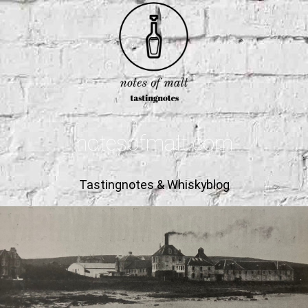
notesofmalt.com
Tastingnotes & Whiskyblog