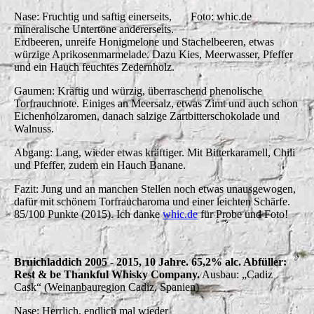
Nase: Fruchtig und saftig einerseits,
Foto: whic.de
mineralische Untertöne andererseits.
Erdbeeren, unreife Honigmelone und Stachelbeeren, etwas
würzige Aprikosenmarmelade. Dazu Kies, Meerwasser, Pfeffer
und ein Hauch feuchtes Zedernholz.
Gaumen: Kräftig und würzig, überraschend phenolische
Torfrauchnote. Einiges an Meersalz, etwas Zimt und auch schon
Eichenholzaromen, danach salzige Zartbitterschokolade und
Walnuss.
Abgang: Lang, wieder etwas kräftiger. Mit Bitterkaramell, Chili
und Pfeffer, zudem ein Hauch Banane.
Fazit: Jung und an manchen Stellen noch etwas unausgewogen,
dafür mit schönem Torfraucharoma und einer leichten Schärfe.
85/100 Punkte (2015). Ich danke
whic.de
für Probe und Foto!
Bruichladdich 2005 - 2015, 10 Jahre. 65,2% alc. Abfüller:
Rest & be Thankful Whisky Company.
Ausbau: „Cadiz
Cask“ (Weinanbauregion Cadiz, Spanien)
Nase: Herrlich, endlich mal wieder