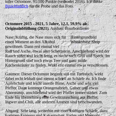
toller Octomore. 91/100 Punkte (verkostet 2016). Ich danke
Bruichladdich
für die Probe und das Foto.
Octomore 2015 - 2021, 5 Jahre, 12.1, 59,9% alc.
Originalabfüllung (2021)
. Ausbau: Bourbonfässer
Nase: Kräftig, die Nase muss sich für
Hintergrundbild
einen Moment an den Alkohol
Whiskybase Shop
gewöhnen. Dann erst einmal viel
Ruß und Asche, etwas alter Schornstein. Anschließend wird der
Rauch süßer und leicht fettig, es riecht nach Grill und Speck. Im
Hintergrund sind noch etwas Teer und ganz milde
Küchenkräuter zu finden. Wirkt erst einmal etwas verschlossen.
Gaumen: Dieser Octomore beginnt süß mit Torfrauch, wirkt
dabei recht lebhaft und nimmt schnell an Schärfe zu. Ich finde
Apfelschale und leicht unreife Birne, Asche und sehr viel
Pfeffer. Dazu kommen Orangenabrieb, Gräser und etwas
Ahornsirup, anschließend wird der Pfeffer immer stärker. Zum
Ende hin übernehmen eine Gewürzmischung aus Pfeffer,
Ingwer und Chili, alle anderen Aromen sind verschwunden.
Abgang: Sehr lang, weiterhin mit einer kräftigen Schärfe, dazu
kommen Espresso und Kakaopulver, Fudge und Meersalz.