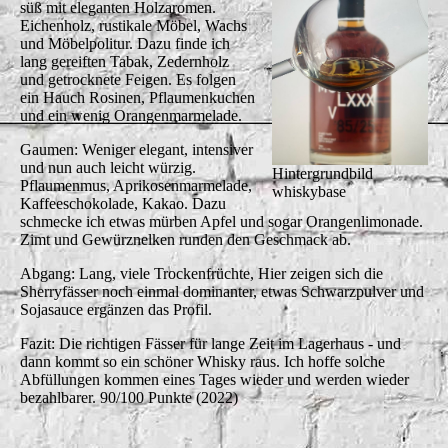
süß mit eleganten Holzaromen.
Eichenholz, rustikale Möbel, Wachs
und Möbelpolitur. Dazu finde ich
lang gereiften Tabak, Zedernholz
und getrocknete Feigen. Es folgen
ein Hauch Rosinen, Pflaumenkuchen
und ein wenig Orangenmarmelade.
Gaumen: Weniger elegant, intensiver
und nun auch leicht würzig.
Hintergrundbild
Pflaumenmus, Aprikosenmarmelade,
whiskybase
Kaffeeschokolade, Kakao. Dazu
schmecke ich etwas mürben Apfel und sogar Orangenlimonade.
Zimt und Gewürznelken runden den Geschmack ab.
Abgang: Lang, viele Trockenfrüchte, Hier zeigen sich die
Sherryfässer noch einmal dominanter, etwas Schwarzpulver und
Sojasauce ergänzen das Profil.
Fazit: Die richtigen Fässer für lange Zeit im Lagerhaus - und
dann kommt so ein schöner Whisky raus. Ich hoffe solche
Abfüllungen kommen eines Tages wieder und werden wieder
bezahlbarer. 90/100 Punkte (2022)