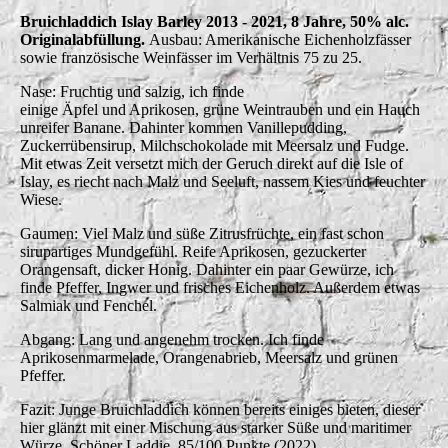
Bruichladdich Islay Barley 2013 - 2021, 8 Jahre, 50% alc.
Originalabfüllung.
Ausbau: Amerikanische Eichenholzfässer
sowie französische Weinfässer im Verhältnis 75 zu 25.
Nase: Fruchtig und salzig, ich finde
einige Äpfel und Aprikosen, grüne Weintrauben und ein Hauch
unreifer Banane. Dahinter kommen Vanillepudding,
Zuckerrübensirup, Milchschokolade mit Meersalz und Fudge.
Mit etwas Zeit versetzt mich der Geruch direkt auf die Isle of
Islay, es riecht nach Malz und Seeluft, nassem Kies und feuchter
Wiese.
Gaumen: Viel Malz und süße Zitrusfrüchte, ein fast schon
sirupartiges Mundgefühl. Reife Aprikosen, gezuckerter
Orangensaft, dicker Honig. Dahinter ein paar Gewürze, ich
finde Pfeffer, Ingwer und frisches Eichenholz. Außerdem etwas
Salmiak und Fenchel.
Abgang: Lang und angenehm trocken. Ich finde
Aprikosenmarmelade, Orangenabrieb, Meersalz und grünen
Pfeffer.
Fazit: Junge Bruichladdich können bereits einiges bieten, dieser
hier glänzt mit einer Mischung aus starker Süße und maritimer
Würze. Schöner Laddie. 85/100 Punkte (2022)