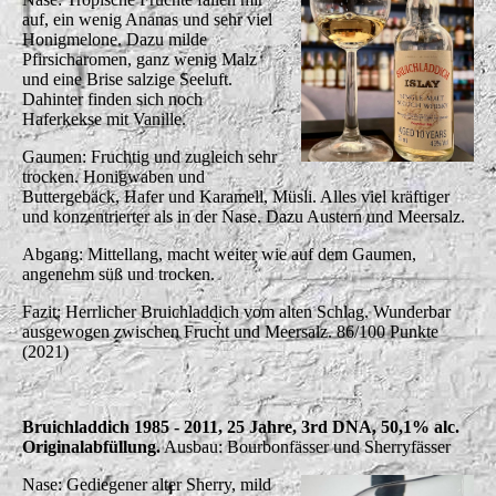
auf, ein wenig Ananas und sehr viel
Honigmelone. Dazu milde
Pfirsicharomen, ganz wenig Malz
und eine Brise salzige Seeluft.
Dahinter finden sich noch
Haferkekse mit Vanille.
Gaumen: Fruchtig und zugleich sehr
trocken. Honigwaben und
Buttergebäck, Hafer und Karamell, Müsli. Alles viel kräftiger
und konzentrierter als in der Nase. Dazu Austern und Meersalz.
Abgang: Mittellang, macht weiter wie auf dem Gaumen,
angenehm süß und trocken.
Fazit: Herrlicher Bruichladdich vom alten Schlag. Wunderbar
ausgewogen zwischen Frucht und Meersalz. 86/100 Punkte
(2021)
Bruichladdich 1985 - 2011, 25 Jahre, 3rd DNA, 50,1% alc.
Originalabfüllung.
Ausbau: Bourbonfässer und Sherryfässer
Nase: Gediegener alter Sherry, mild