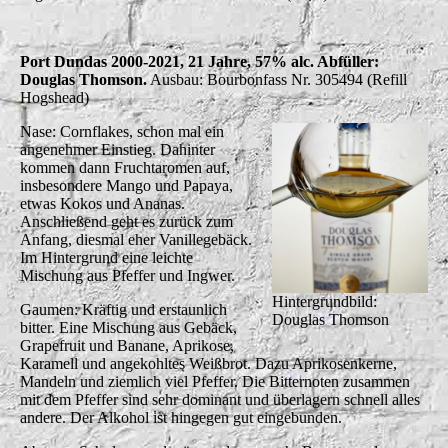
Port Dundas 2000-2021, 21 Jahre, 57% alc. Abfüller:
Douglas Thomson.
Ausbau: Bourbonfass Nr. 305494 (Refill
Hogshead)
Nase: Cornflakes, schon mal ein
angenehmer Einstieg. Dahinter
kommen dann Fruchtaromen auf,
insbesondere Mango und Papaya,
etwas Kokos und Ananas.
Anschließend geht es zurück zum
Anfang, diesmal eher Vanillegebäck.
Im Hintergrund eine leichte
Mischung aus Pfeffer und Ingwer.
Hintergrundbild:
Gaumen: Kräftig und erstaunlich
Douglas Thomson
bitter. Eine Mischung aus Gebäck,
Grapefruit und Banane, Aprikose,
Karamell und angekohltes Weißbrot. Dazu Aprikosenkerne,
Mandeln und ziemlich viel Pfeffer. Die Bitternoten zusammen
mit dem Pfeffer sind sehr dominant und überlagern schnell alles
andere. Der Alkohol ist hingegen gut eingebunden.