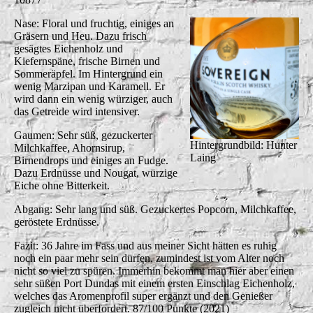
Nase: Floral und fruchtig, einiges an
Gräsern und Heu. Dazu frisch
gesägtes Eichenholz und
Kiefernspäne, frische Birnen und
Sommeräpfel. Im Hintergrund ein
wenig Marzipan und Karamell. Er
wird dann ein wenig würziger, auch
das Getreide wird intensiver.
Gaumen: Sehr süß, gezuckerter
Hintergrundbild: Hunter
Milchkaffee, Ahornsirup,
Laing
Birnendrops und einiges an Fudge.
Dazu Erdnüsse und Nougat, würzige
Eiche ohne Bitterkeit.
Abgang: Sehr lang und süß. Gezuckertes Popcorn, Milchkaffee,
geröstete Erdnüsse.
Fazit: 36 Jahre im Fass und aus meiner Sicht hätten es ruhig
noch ein paar mehr sein dürfen, zumindest ist vom Alter noch
nicht so viel zu spüren. Immerhin bekommt man hier aber einen
sehr süßen Port Dundas mit einem ersten Einschlag Eichenholz,
welches das Aromenprofil super ergänzt und den Genießer
zugleich nicht überfordert. 87/100 Punkte (2021)