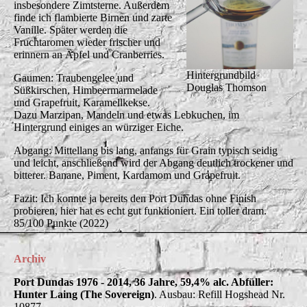
insbesondere Zimtsterne. Außerdem
finde ich flambierte Birnen und zarte
Vanille. Später werden die
Fruchtaromen wieder frischer und
erinnern an Äpfel und Cranberries.
Hintergrundbild
Gaumen: Traubengelee und
Douglas Thomson
Süßkirschen, Himbeermarmelade
und Grapefruit, Karamellkekse.
Dazu Marzipan, Mandeln und etwas Lebkuchen, im
Hintergrund einiges an würziger Eiche.
Abgang: Mittellang bis lang, anfangs für Grain typisch seidig
und leicht, anschließend wird der Abgang deutlich trockener und
bitterer. Banane, Piment, Kardamom und Grapefruit.
Fazit: Ich konnte ja bereits den Port Dundas ohne Finish
probieren, hier hat es echt gut funktioniert. Ein toller dram.
85/100 Punkte (2022)
Archiv
Port Dundas 1976 - 2014, 36 Jahre, 59,4% alc. Abfüller:
Hunter Laing (The Sovereign)
. Ausbau: Refill Hogshead Nr.
10877