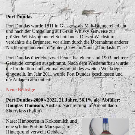
Port Dundas
Port Dundas wurde 1811 in Glasgow als Malt-Brennerei erbaut
und nach der Umstellung auf Grain Whisky zeitweise zur
größten Whiskybrennerei Schottlands. Diesen Wachstum
verdankte die Brennerei vor allem durch die Übernahme anderer
Nachbarbrennereien, darunter „Cowlairs“ und „Dundashill“.
Port Dundas überlebte zwei Feuer, bei einem sind 1903 mehrere
Gebäude komplett ausgebrannt. Nach dem Wiederaufbau wurde
die Produktion noch einmal während des zweiten Weltkrieges
eingestellt. Im Jahr 2011 wurde Port Dundas geschlossen und
die Anlagen abmontiert.
Neue Beiträge
Port Dundas 2000 - 2022, 21 Jahre, 56,1% alc. Abfüller:
Douglas Thomson.
Ausbau: Nachreifung im Amontillado-
Sherryfass (Firkin)
Nase: Himbeeren in Kokosmilch und
eine schöne Portion Marzipan. Im
Hintergrund verweilt Gebäck,