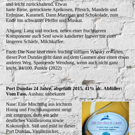
und leicht zurückhaltend. Etwas
harte Birne, getrocknete Aprikosen, Pfirsich, Mandeln und
Erdnüsse, Karamell. Dann Marzipan und Schokolade, zum
Ende hin schwarzer Pfeffer und Muskat.
Abgang: Lang und trocken, neben einer fruchtigeren
Komponente auch Senf sowie kandierter Ingwer mit einer
längeren Schärfe, Milchkaffee.
Fazit: Die Nase lässt einen fruchtig süffigen Whisky erwarten,
dieser Port Dundas geht dann auf dem Gaumen aber einen etwas
anderen Weg. Spannende Wendung, wenn auch nicht ganz
leicht. 84/100. Punkte (2022)
Port Dundas 24 Jahre, abgefüllt 2015, 41% alc. Abfüller:
Vom Fass.
Ausbau: unbekannt
Nase: Eine Mischung aus leichtem
Honig und Fruchtkaugummi steigt
mir entgegen, dazu ein sehr
deutliches Vanillearoma sowie
Kokosmilch. Süß und mild ist dieser
Port Dundas, Vanillezucker,