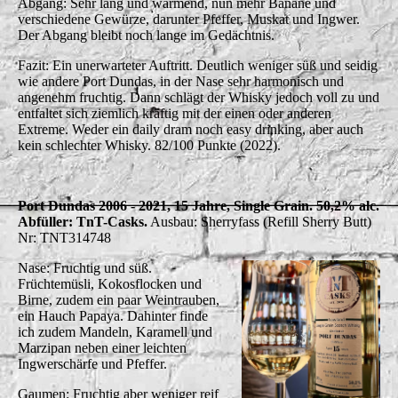
Abgang: Sehr lang und wärmend, nun mehr Banane und
verschiedene Gewürze, darunter Pfeffer, Muskat und Ingwer.
Der Abgang bleibt noch lange im Gedächtnis.
Fazit: Ein unerwarteter Auftritt. Deutlich weniger süß und seidig
wie andere Port Dundas, in der Nase sehr harmonisch und
angenehm fruchtig. Dann schlägt der Whisky jedoch voll zu und
entfaltet sich ziemlich kräftig mit der einen oder anderen
Extreme. Weder ein daily dram noch easy drinking, aber auch
kein schlechter Whisky. 82/100 Punkte (2022).
Port Dundas 2006 - 2021, 15 Jahre, Single Grain. 50,2% alc.
Abfüller: TnT-Casks.
Ausbau: Sherryfass (Refill Sherry Butt)
Nr: TNT314748
Nase: Fruchtig und süß.
Früchtemüsli, Kokosflocken und
Birne, zudem ein paar Weintrauben,
ein Hauch Papaya. Dahinter finde
ich zudem Mandeln, Karamell und
Marzipan neben einer leichten
Ingwerschärfe und Pfeffer.
Gaumen: Fruchtig aber weniger reif