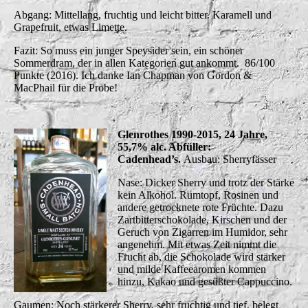
Abgang: Mittellang, fruchtig und leicht bitter. Karamell und
Grapefruit, etwas Limette.
Fazit: So muss ein junger Speysider sein, ein schöner
Sommerdram, der in allen Kategorien gut ankommt. 86/100
Punkte (2016). Ich danke Ian Chapman von Gordon &
MacPhail für die Probe!
Glenrothes 1990-2015, 24 Jahre,
55,7% alc. Abfüller:
Cadenhead’s.
Ausbau: Sherryfässer
Nase: Dicker Sherry und trotz der Stärke
kein Alkohol. Rumtopf, Rosinen und
andere getrocknete rote Früchte. Dazu
Zartbitterschokolade, Kirschen und der
Geruch von Zigarren im Humidor, sehr
angenehm. Mit etwas Zeit nimmt die
Frucht ab, die Schokolade wird stärker
und milde Kaffeearomen kommen
hinzu, Kakao und gesüßter Cappuccino.
Gaumen: Noch stärkerer Sherry, sehr fruchtig und tief, belegt