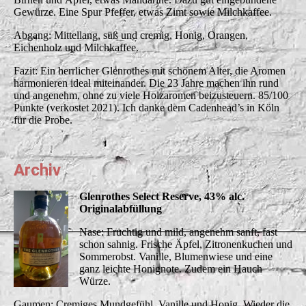
Gewürze. Eine Spur Pfeffer, etwas Zimt sowie Milchkaffee.
Abgang: Mittellang, süß und cremig, Honig, Orangen,
Eichenholz und Milchkaffee.
Fazit: Ein herrlicher Glenrothes mit schönem Alter, die Aromen
harmonieren ideal miteinander. Die 23 Jahre machen ihn rund
und angenehm, ohne zu viele Holzaromen beizusteuern. 85/100
Punkte (verkostet 2021). Ich danke dem Cadenhead’s in Köln
für die Probe.
Archiv
Glenrothes Select Reserve, 43% alc.
Originalabfüllung
Nase: Fruchtig und mild, angenehm sanft, fast
schon sahnig. Frische Äpfel, Zitronenkuchen und
Sommerobst. Vanille, Blumenwiese und eine
ganz leichte Honignote. Zudem ein Hauch
Würze.
Gaumen: Cremiges Mundgefühl, Vanille und Honig. Wieder die