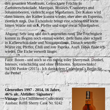
den gesamten Mundraum. Getrocknete Früchte in
Zartbitterschokolade, Marzipan, Rosinen, Cranberrys und
Johannisbeeren, vielleicht sogar Mandarinen. Der Kakao wird
dann bitterer, der Kaffee kommt wieder, eher aber als Espresso,
ziemlich stark. Das Eichenholz bringt eine schöne und leicht
bittere Würze mit sich, Pfeffer und sogar etwas Schießpulver.
Abgang: Sehr lang und doch angenehm rund. Die Fruchtigkeit
kommt zu Beginn noch einmal wieder, dreht dann aber schnell
in Kaffeeschokolade und Nougatpralinen. Danach setzt die
Würze ein, Pfeffer, Chili und rote Paprika. Auch Tabak finde ich
wieder. Die Eiche verweilt länger.
Fazit: Boom - und noch so ein richtig toller Sherrymalt. Dunkel,
Intensiv, vielschichtig und ohne Fehlnoten. Spitzenwhisky!
94/100 Punkte (2015) - Ich danke dem Cadenhead`s Berlin für
die Probe!
Glenrothes 1997 - 2014, 16 Jahre,
46% alc. Abfüller: Signatory
Vintage
(Un-Chillfiltered Collection).
Ausbau: Refill Sherry Cask Nr. 9242