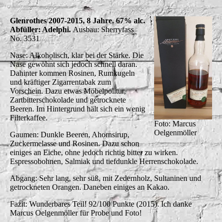
Glenrothes 2007-2015, 8 Jahre, 67% alc.
Abfüller: Adelphi.
Ausbau: Sherryfass
No. 3531
Nase: Alkoholisch, klar bei der Stärke. Die
Nase gewöhnt sich jedoch schnell daran.
Dahinter kommen Rosinen, Rumkugeln
und kräftiger Zigarrentabak zum
Vorschein. Dazu etwas Möbelpolitur,
Zartbitterschokolade und getrocknete
Beeren. Im Hintergrund hält sich ein wenig
Filterkaffee.
Foto: Marcus
Oelgenmöller
Gaumen: Dunkle Beeren, Ahornsirup,
Zuckermelasse und Rosinen. Dazu schon
einiges an Eiche, ohne jedoch richtig bitter zu wirken.
Espressobohnen, Salmiak und tiefdunkle Herrenschokolade.
Abgang: Sehr lang, sehr süß, mit Zedernholz, Sultaninen und
getrockneten Orangen. Daneben einiges an Kakao.
Fazit: Wunderbares Teil! 92/100 Punkte (2015). Ich danke
Marcus Oelgenmöller für Probe und Foto!