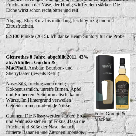
Fruchtaromen der Nase, der Honig wird zudem stärker. Die
Eiche wirkt schon recht bitter und reif.
Abgang: Eher Kurz bis mittellang, leicht würzig und mit
Zitrusfrüchten.
82/100 Punkte (2015). Ich danke Beam-Suntory für die Probe
Glenrothes 8 Jahre, abgefüllt 2011, 43%
alc. Abfüller: Gordon &
MacPhail.
Ausbau: Bourbon- und
Sherryfässer (jeweils Refill)
Nase: Süß, fruchtig und cremig.
Kokosnussmilch, unreife Birnen, Äpfel
und Erdbeeren. Sehr aromatisch, kaum
Würze. Im Hintergrund verweilen
Getreidearomen und milde Nüsse.
Foto: Gordon &
Gaumen: Die Nüsse werden stärker, Erd-
MacPhail
und Walnüsse stehen im Fokus. Dazu die
Früchte und Süße der Nase, danach
frittierte Bananen und Zitronenlimonade.