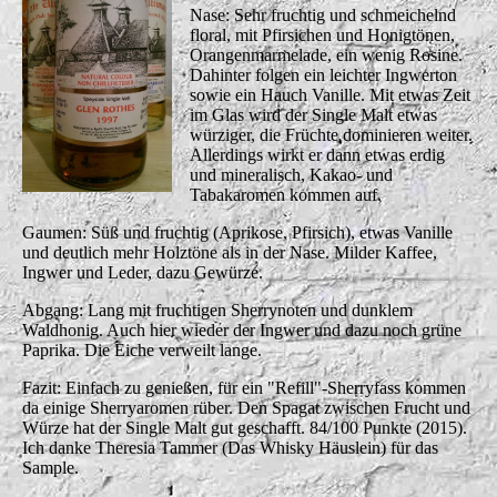
Nase: Sehr fruchtig und schmeichelnd
floral, mit Pfirsichen und Honigtönen,
Orangenmarmelade, ein wenig Rosine.
Dahinter folgen ein leichter Ingwerton
sowie ein Hauch Vanille. Mit etwas Zeit
im Glas wird der Single Malt etwas
würziger, die Früchte dominieren weiter.
Allerdings wirkt er dann etwas erdig
und mineralisch, Kakao- und
Tabakaromen kommen auf.
Gaumen: Süß und fruchtig (Aprikose, Pfirsich), etwas Vanille
und deutlich mehr Holztöne als in der Nase. Milder Kaffee,
Ingwer und Leder, dazu Gewürze.
Abgang: Lang mit fruchtigen Sherrynoten und dunklem
Waldhonig. Auch hier wieder der Ingwer und dazu noch grüne
Paprika. Die Eiche verweilt lange.
Fazit: Einfach zu genießen, für ein "Refill"-Sherryfass kommen
da einige Sherryaromen rüber. Den Spagat zwischen Frucht und
Würze hat der Single Malt gut geschafft.
84/100 Punkte (2015).
Ich danke Theresia Tammer (Das Whisky Häuslein) für das
Sample.