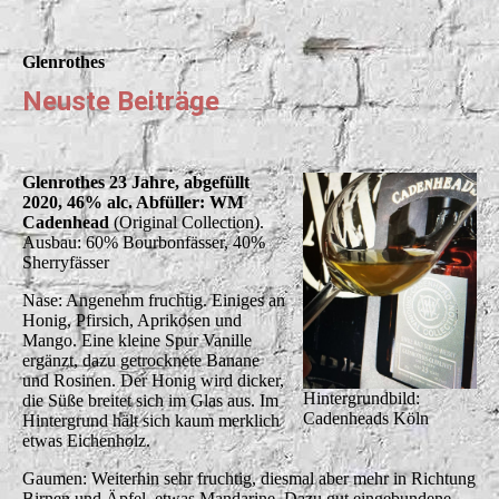
Glenrothes
Neuste Beiträge
Glenrothes 23 Jahre, abgefüllt
2020, 46% alc. Abfüller: WM
Cadenhead
(Original Collection).
Ausbau: 60% Bourbonfässer, 40%
Sherryfässer
Nase: Angenehm fruchtig. Einiges an
Honig, Pfirsich, Aprikosen und
Mango. Eine kleine Spur Vanille
ergänzt, dazu getrocknete Banane
und Rosinen. Der Honig wird dicker,
Hintergrundbild:
die Süße breitet sich im Glas aus. Im
Cadenheads Köln
Hintergrund hält sich kaum merklich
etwas Eichenholz.
Gaumen: Weiterhin sehr fruchtig, diesmal aber mehr in Richtung
Birnen und Äpfel, etwas Mandarine. Dazu gut eingebundene