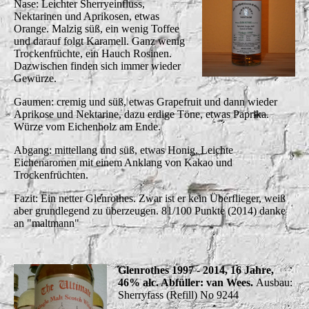
Nase: Leichter Sherryeinfluss,
Nektarinen und Aprikosen, etwas
Orange. Malzig süß, ein wenig Toffee
und darauf folgt Karamell. Ganz wenig
Trockenfrüchte, ein Hauch Rosinen.
Dazwischen finden sich immer wieder
Gewürze.
Gaumen: cremig und süß, etwas Grapefruit und dann wieder
Aprikose und Nektarine, dazu erdige Töne, etwas Paprika.
Würze vom Eichenholz am Ende.
Abgang: mittellang und süß, etwas Honig. Leichte
Eichenaromen mit einem Anklang von Kakao und
Trockenfrüchten.
Fazit: Ein netter Glenrothes. Zwar ist er kein Überflieger, weiß
aber grundlegend zu überzeugen. 81/100 Punkte (2014) danke
an "maltmann"
Glenrothes 1997 - 2014, 16 Jahre,
46% alc. Abfüller: van Wees.
Ausbau:
Sherryfass (Refill) No 9244