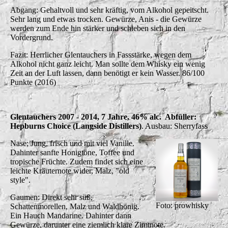
Abgang: Gehaltvoll und sehr kräftig, vom Alkohol gepeitscht.
Sehr lang und etwas trocken. Gewürze, Anis - die Gewürze
werden zum Ende hin stärker und schieben sich in den
Vordergrund.
Fazit: Herrlicher Glentauchers in Fassstärke, wegen dem
Alkohol nicht ganz leicht. Man sollte dem Whisky ein wenig
Zeit an der Luft lassen, dann benötigt er kein Wasser. 86/100
Punkte (2016)
Glentauchers 2007 - 2014, 7 Jahre, 46% alc. Abfüller:
Hepburns Choice (Langside Distillers)
. Ausbau: Sherryfass
Nase; Jung, frisch und mit viel Vanille.
Dahinter sanfte Honigtöne, Toffee und
tropische Früchte. Zudem findet sich eine
leichte Kräuternote wider, Malz, "old
style".
Gaumen: Direkt sehr süß,
Foto: prowhisky
Schattenmorellen, Malz und Waldhonig.
Ein Hauch Mandarine. Dahinter dann
Gewürze, darunter eine ziemlich klare Zimtnote.