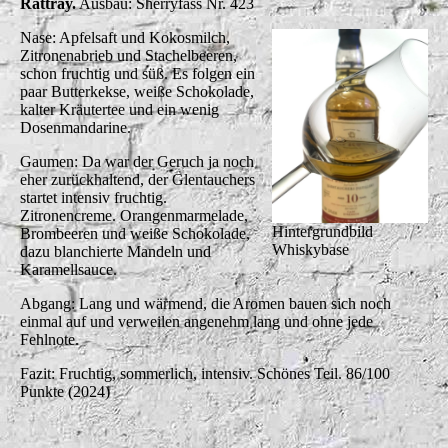
Rattray.
Ausbau: Sherryfass Nr. 423
Nase: Apfelsaft und Kokosmilch,
Zitronenabrieb und Stachelbeeren,
schon fruchtig und süß. Es folgen ein
paar Butterkekse, weiße Schokolade,
kalter Kräutertee und ein wenig
Dosenmandarine.
Gaumen: Da war der Geruch ja noch
eher zurückhaltend, der Glentauchers
startet intensiv fruchtig.
Zitronencreme. Orangenmarmelade,
Hintergrundbild
Brombeeren und weiße Schokolade,
Whiskybase
dazu blanchierte Mandeln und
Karamellsauce.
Abgang: Lang und wärmend, die Aromen bauen sich noch
einmal auf und verweilen angenehm lang und ohne jede
Fehlnote.
Fazit: Fruchtig, sommerlich, intensiv. Schönes Teil. 86/100
Punkte (2024)