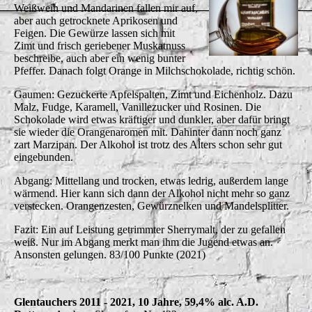
Weißwein und Mandarinen fallen mir auf,
aber auch getrocknete Aprikosen und
Feigen. Die Gewürze lassen sich mit
Zimt und frisch geriebener Muskatnuss
beschreibe, auch aber ein wenig bunter
Pfeffer. Danach folgt Orange in Milchschokolade, richtig schön.
Gaumen: Gezuckerte Apfelspalten, Zimt und Eichenholz. Dazu
Malz, Fudge, Karamell, Vanillezucker und Rosinen. Die
Schokolade wird etwas kräftiger und dunkler, aber dafür bringt
sie wieder die Orangenaromen mit. Dahinter dann noch ganz
zart Marzipan. Der Alkohol ist trotz des Alters schon sehr gut
eingebunden.
Abgang: Mittellang und trocken, etwas ledrig, außerdem lange
wärmend. Hier kann sich dann der Alkohol nicht mehr so ganz
verstecken. Orangenzesten, Gewürznelken und Mandelsplitter.
Fazit: Ein auf Leistung getrimmter Sherrymalt, der zu gefallen
weiß. Nur im Abgang merkt man ihm die Jugend etwas an.
Ansonsten gelungen. 83/100 Punkte (2021)
Glentauchers 2011 - 2021, 10 Jahre, 59,4% alc. A.D.