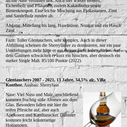
als die Nase vermuten ließ. Auch hier wieder Beeren,
Eichenholz und Pflaumen, zudem Kakaobutter sowie
Birnenkompott. Eine leichte Mischung aus Esskastanien, Zimt
und Sandelholz runden ab.
Abgang: Mittellang bis lang, Haselnüsse, Nougat und ein Hauch
Zimt.
Fazit: Toller Glentauchers, sehr komplex. Auch in dieser
Abfüllung scheinen die Sherryfässer zu dominieren, nur ein paar
Umdrehungen mehr hätte er aus meiner Sicht haben dürfen. Auf
dem Gaumen schwächelt er kurz ein bisschen, aber dennoch ein
starker Single Malt. 85/100 Punkte (2022)
Glentauchers 2007 - 2021, 13 Jahre, 54,5% alc. Villa
Konthor.
Ausbau: Sherryfass
Nase: Viel Nuss und Malz, anschließend
kommen fruchtig süße Aromen aus dem
Glas. Besonders fallen mir hier die
reifen Pfirsiche auf, aber auch
Aprikosen und Kandiszucker. Dahinter
kommen leicht kräuterartige
Honignoten.