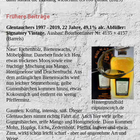
Frühere Beiträge
Glentauchers 1997 - 2019, 22 Jahre, 49,1% alc. Abfüller:
Signatory Vintage.
Ausbau:
Bourbonfässer Nr. 4155 + 4157
(Barrels)
Nase: Eichenholz, Bienenwachs,
Möbelpolitur. Daneben finde ich Heu,
etwas trockenes Moos sowie eine
fruchtige Mischung aus Mango,
Honigmelone und Drachenfrucht. Aus
dem anfänglichen Bienenwachs wird
nun leichter Sommerhonig, gelbe
Gummibärchen kommen hinzu, etwas
Kokosmilch und entfernt ein wenig
Pfefferminz.
Hintergrundbild
captainscotch.de
Gaumen: Kräftig, intensiv, süß. Dieser
Glentauchers nimmt richtig Fahrt auf. Auch hier viele gelbe
Gummibärchen, reife Mango und Honigmelone. Dann kommen
Mohn, Hopfen, Eiche, Zedernholz, Pfeffer, Ingwer und etwas
Zimt, wirkt schon leicht scharf - aber auf angenehme Art und
Weise.