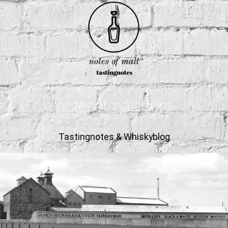
notesofmalt.com
Tastingnotes & Whiskyblog