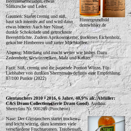
Beerenmarmeladen, etwas
Süßkirsche und Leder.
Gaumen: Startet cremig und süß,
Hintergrundbild
baut sich intensiv auf und wird dann
deinwhisky.de
etwas bitterer. Auch hier Nüsse,
dunkle Schokolade und getrocknete
Beerenfrüchte. Zudem Aprikosenkerne, trockenes Eichenholz,
gekochte Himbeeren und zarter Milchkaffee.
Abgang: Mittellang und macht weiter wie bisher. Dazu
Zedernholz, Gewürznelken, Malz und Kakao.
Fazit: Süß, cremig und die passende Portion Würze. Für
Liebhaber von dunklen Sherrymalts defintiv eine Empfehlung.
87/100 Punkte (2022)
Glentauchers 2010 - 2016, 6 Jahre, 48,9% alc. Abfüller:
C&S Dram Collection (Serie Dram Good)
. Ausbau:
Sherryfass Nr. 900269 (Puncheon)
Nase: Der Glentauchers startet trocken
und leicht würzig, dazu kommen viele
verschiedene Fruchtaromen. Traubensaft,