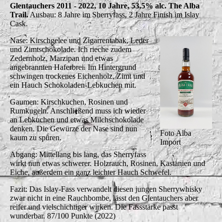
Glentauchers 2011 - 2022, 10 Jahre, 53,5% alc. The Alba
Trail.
Ausbau: 8 Jahre im Sherryfass, 2 Jahre Finish im Islay
Cask.
Nase: Kirschgelee und Zigarrentabak, Leder
und Zimtschokolade. Ich rieche zudem
Zedernholz, Marzipan und etwas
angebrannten Haferbrei. Im Hintergrund
schwingen trockenes Eichenholz, Zimt und
ein Hauch Schokoladen-Lebkuchen mit.
Gaumen: Kirschkuchen, Rosinen und
Rumkugeln. Anschließend muss ich wieder
an Lebkuchen und etwas Milchschokolade
denken. Die Gewürze der Nase sind nun
Foto Alba
kaum zu spüren.
Import
Abgang: Mittellang bis lang, das Sherryfass
wirkt nun etwas schwerer. Holzrauch, Rosinen, Kastanien und
Eiche, außerdem ein ganz leichter Hauch Schwefel.
Fazit: Das Islay-Fass verwandelt diesen jungen Sherrywhisky
zwar nicht in eine Rauchbombe, lässt den Glentauchers aber
reifer und vielschichtiger wirken. Die Fassstärke passt
wunderbar. 87/100 Punkte (2022)