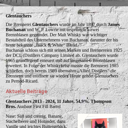
Glentauchers
Die Brennerei
Glentauchers
wurde im Jahr 1897 durch
James
Buchanan
und W. P. Lowrie mit ursprünglich zwei
Brennblasen gegründet. Der Malt Whisky war wichtiger
Bestandteil des Unternehmens von Buchanan, darunter der bis
heute bekannte „Black & White“ Blend.
Buchanan schloss sich mit seinen Marken und Brennereien 1925
der DCL (Distillers Company Limited ab. Glentauchers wurde
1965 grundlegend erneuert und auf insgesamt 6 Brennblasen
erweitert. In Folge der Whiskykrise musste die Brennerei 1985
schließen, doch bereits 1989 übernahm „Allied Distillers“ die
Brennerei und eröffnete sie wieder. Heute gehört Glentauchers
zu Pernod-Ricard.
Aktuelle Beiträge
Glentauchers 2013 - 2024, 11 Jahre, 54,9%. Thompson
Bros.
Ausbau: First Fill Barrel
Nase: Süß und cremig. Banane,
Stachelbeere und Holunder, dazu
Vanille und leichtes Buttergebäck.