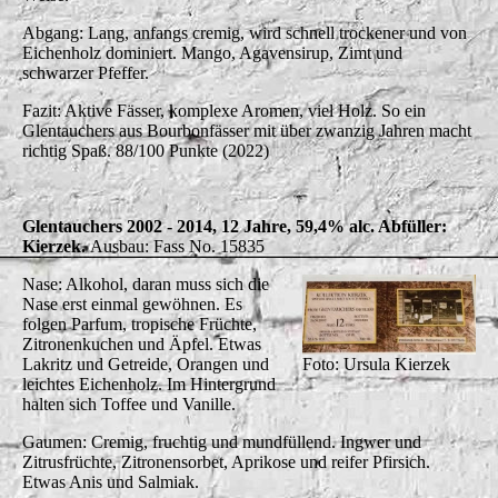
Abgang: Lang, anfangs cremig, wird schnell trockener und von
Eichenholz dominiert. Mango, Agavensirup, Zimt und
schwarzer Pfeffer.
Fazit: Aktive Fässer, komplexe Aromen, viel Holz. So ein
Glentauchers aus Bourbonfässer mit über zwanzig Jahren macht
richtig Spaß. 88/100 Punkte (2022)
Glentauchers 2002 - 2014, 12 Jahre, 59,4% alc. Abfüller:
Kierzek.
Ausbau: Fass No. 15835
Nase: Alkohol, daran muss sich die
Nase erst einmal gewöhnen. Es
folgen Parfum, tropische Früchte,
Zitronenkuchen und Äpfel. Etwas
Lakritz und Getreide, Orangen und
Foto: Ursula Kierzek
leichtes Eichenholz. Im Hintergrund
halten sich Toffee und Vanille.
Gaumen: Cremig, fruchtig und mundfüllend. Ingwer und
Zitrusfrüchte, Zitronensorbet, Aprikose und reifer Pfirsich.
Etwas Anis und Salmiak.