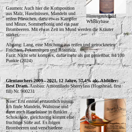
Gaumen: Auch hier die Komposition
aus Malz, Haselnüssen, Mandeln und
Hintergrundbild
reifen Pfirsichen, dazu etwas Kampfer
Whiskybase
und Minze, Sommerhonig und ein paar
Brombeeren. Mit etwas Zeit im Mund werden die Kräuter
stärker.
Abgang: Lang, eine Mischung aus reifen und getrockneten
Früchten, Pekannüssen und Röstmalz.
Fazit: Nicht sehr komplex, dafür mehr als gut genießbar. 84/100
Punkte (2024)
Glentauchers 2009 - 2021, 12 Jahre, 57,4% alc. Abfüller:
Best Dram.
Ausbau: Amontillado Sherryfass (Hogshead, first
fill) Nr. 900231
Nase: Erst einmal erstaunlich nussig.
Ich finde Mandeln, Walnüsse und
dann auch Haselnüsse in dunkler
Schokolade, gleichzeitig kommt eine
fruchtige Süße auf. Es folgen
Brombeeren und verschiedene