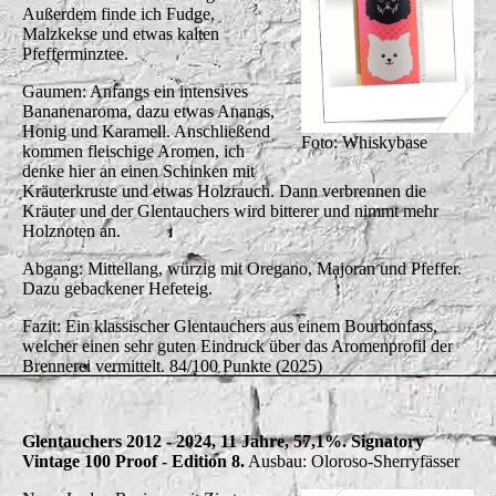
Außerdem finde ich Fudge,
Malzkekse und etwas kalten
Pfefferminztee.
Gaumen: Anfangs ein intensives
Bananenaroma, dazu etwas Ananas,
Honig und Karamell. Anschließend
Foto: Whiskybase
kommen fleischige Aromen, ich
denke hier an einen Schinken mit
Kräuterkruste und etwas Holzrauch. Dann verbrennen die
Kräuter und der Glentauchers wird bitterer und nimmt mehr
Holznoten an.
Abgang: Mittellang, würzig mit Oregano, Majoran und Pfeffer.
Dazu gebackener Hefeteig.
Fazit: Ein klassischer Glentauchers aus einem Bourbonfass,
welcher einen sehr guten Eindruck über das Aromenprofil der
Brennerei vermittelt. 84/100 Punkte (2025)
Glentauchers 2012 - 2024, 11 Jahre, 57,1%. Signatory
Vintage 100 Proof - Edition 8.
Ausbau: Oloroso-Sherryfässer