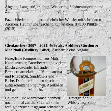
Abgang: Lang, süß, fruchtig. Wieder mit Schattenmorellen und
Zimt.
Fazit: Wieder ein junger und ehrlicher Whisky mit sehr klaren
Aromen. Hat mir überraschend gut gefallen. 84/100 Punkte
(2015)
Glentauchers 2007 - 2021, 46% alc. Abfüller: Gordon &
MacPhail (Distillery Label).
Ausbau: Keine Angabe
Nase: Eine Komposition aus Malz,
Kandiszucker, Brombeeren und viel
Milchschokolade. Ich finde
Erdbeermarmelade mit Vanillearoma
und Rhabarber, Sandelholz und
Eiche. Dahinter kommen frisch
aufgeschnittene Pflaumen, Aprikosen
und gebrannte Mandeln.
Gaumen: Die Malzaromen nehmen
Hintergrundbild
noch einmal zu, die Süße wirkt ein
Whiskybase Shop
wenig dezenter, insgesamt schwächer