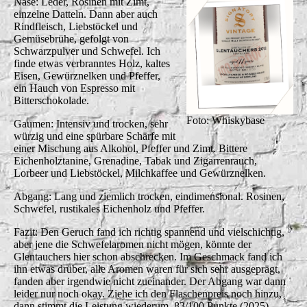
Nase: Leder, Rosinen mit Zimt,
einzelne Datteln. Dann aber auch
Rindfleisch, Liebstöckel und
Gemüsebrühe, gefolgt von
Schwarzpulver und Schwefel. Ich
finde etwas verbranntes Holz, kaltes
Eisen, Gewürznelken und Pfeffer,
ein Hauch von Espresso mit
Bitterschokolade.
Foto: Whiskybase
Gaumen: Intensiv und trocken, sehr
würzig und eine spürbare Schärfe mit
einer Mischung aus Alkohol, Pfeffer und Zimt. Bittere
Eichenholztanine, Grenadine, Tabak und Zigarrenrauch,
Lorbeer und Liebstöckel, Milchkaffee und Gewürznelken.
Abgang: Lang und ziemlich trocken, eindimensional. Rosinen,
Schwefel, rustikales Eichenholz und Pfeffer.
Fazit: Den Geruch fand ich richtig spannend und vielschichtig,
aber jene die Schwefelaromen nicht mögen, könnte der
Glentauchers hier schon abschrecken. Im Geschmack fand ich
ihn etwas drüber, alle Aromen waren für sich sehr ausgeprägt,
fanden aber irgendwie nicht zueinander. Der Abgang war dann
leider nur noch okay. Ziehe ich den Flaschenpreis noch hinzu,
dann stimmt die Leistung wiederum. 83/100 Punkte (2025)