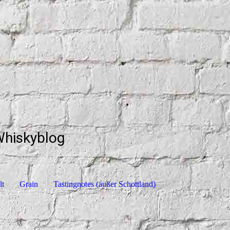
Whiskyblog
lt
Grain
Tastingnotes (außer Schottland)