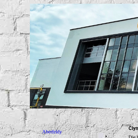
Clyn
Aberfeldy
Die 