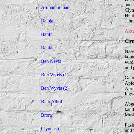
auch
Ardnamurchan
Clyn
Heut
Balblair
Jahr
Aktu
Banff
Clyn
Bankier
Nase
komm
Ben Nevis
wird
und 
Ben Wyvis (1)
Gaum
Apfe
Ben Wyvis (2)
Apri
Ingwe
Blair Athol
Abga
kand
Musk
Brora
Fazi
Clynelish
und 