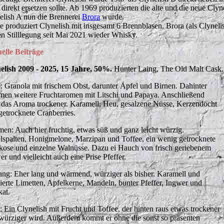
 direkt ersetzen sollte. Ab 1969 produzierten die alte und die neue Clyne
elish A nun die Brennerei
Brora
wurde.
e produziert Clynelish mit insgesamt 6 Brennblasen, Brora (als Clyneli
en Stilllegung seit Mai 2021 wieder Whisky.
elle Beiträge
elish 2009 - 2025, 15 Jahre, 50%.
Hunter Laing, The Old Malt Cask.
: Granola mit frischem Obst, darunter Äpfel und Birnen. Dahinter
en weitere Fruchtaromen mit Litschi und Papaya. Anschließend
 das Aroma trockener. Karamell, Heu, gesalzene Nüsse, Kerzendocht
getrocknete Cranberries.
en: Auch hier fruchtig, etwas süß und ganz leicht würzig.
lspalten, Honigmelone, Marzipan und Toffee, ein wenig getrocknete
kose und einzelne Walnüsse. Dazu ei Hauch von frisch geriebenem
r und vielleicht auch eine Prise Pfeffer.
ng: Eher lang und wärmend, würziger als bisher. Karamell und
ierte Limetten, Apfelkerne, Mandeln, bunter Pfeffer, Ingwer und
at.
t: Ein Clynelish mit Frucht und Toffee, der hinten raus etwas trockener
würziger wird. Außerdem kommt er ohne die sonst so präsenten