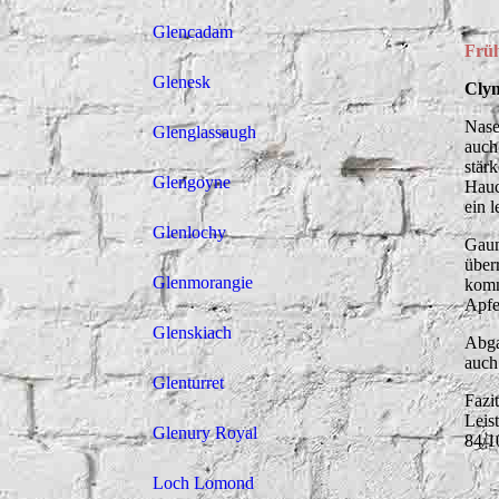
Glencadam
Frü
Glenesk
Clyn
Nase
Glenglassaugh
auch
stär
Glengoyne
Hauc
ein l
Glenlochy
Gaum
über
Glenmorangie
komm
Apfe
Glenskiach
Abga
auch
Glenturret
Fazi
Leis
Glenury Royal
84/1
Loch Lomond