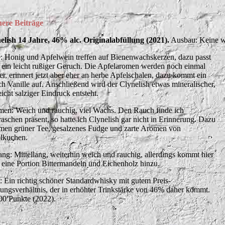
here
Beiträge
elish 14 Jahre, 46% alc. Originalabfüllung (2021).
Ausbau: Keine w
: Honig und Apfelwein treffen auf Bienenwachskerzen, dazu passt
 ein leicht rußiger Geruch. Die Apfelaromen werden noch einmal
ker, erinnert jetzt aber eher an herbe Apfelschalen, dazu kommt ein
h Vanille auf. Anschließend wird der Clynelish etwas mineralischer,
eicht salziger Eindruck entsteht.
en: Weich und rauchig, viel Wachs. Den Rauch finde ich
raschen präsent, so hatte ich Clynelish gar nicht in Erinnerung. Dazu
en grüner Tee, gesalzenes Fudge und zarte Aromen von
lkuchen.
ng: Mittellang, weiterhin weich und rauchig, allerdings kommt hier
 eine Portion Bittermandeln und Eichenholz hinzu.
t: Ein richtig schöner Standardwhisky mit gutem Preis-
tungsverhältnis, der in erhöhter Trinkstärke von 46% daher kommt.
00 Punkte (2022).