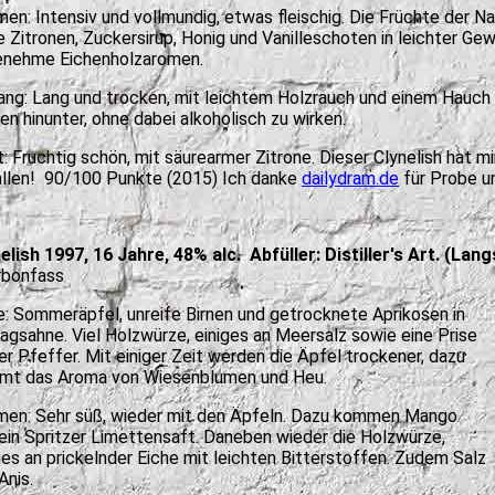
en: Intensiv und vollmundig, etwas fleischig. Die Früchte der 
 Zitronen, Zuckersirup, Honig und Vanilleschoten in leichter 
enehme Eichenholzaromen.
ng: Lang und trocken, mit leichtem Holzrauch und einem Hauch 
n hinunter, ohne dabei alkoholisch zu wirken.
t: Fruchtig schön, mit säurearmer Zitrone. Dieser Clynelish hat m
llen! 90/100 Punkte (2015) Ich danke
dailydram.de
für Probe u
elish 1997, 16 Jahre, 48% alc. Abfüller: Distiller's Art. (Langs
rbonfass
: Sommeräpfel, unreife Birnen und getrocknete Aprikosen in
agsahne. Viel Holzwürze, einiges an Meersalz sowie eine Prise
er Pfeffer. Mit einiger Zeit werden die Äpfel trockener, dazu
mt das Aroma von Wiesenblumen und Heu.
en: Sehr süß, wieder mit den Äpfeln. Dazu kommen Mango
ein Spritzer Limettensaft. Daneben wieder die Holzwürze,
ges an prickelnder Eiche mit leichten Bitterstoffen. Zudem Salz
Anis.