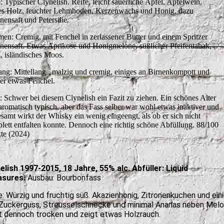
: Typischer Clynelish. Reife, leicht säuerliche Äpfel, Apfelwein,
es Holz, feuchter Lehmboden, Kerzenwachs und Honig, dazu
nensaft und Petersilie.
en: Cremig, mit Fenchel in zerlassener Butter und einem Spritzer
onensaft. Etwas Aprikose und Honigmelone, süßlicher Pfeifentabak,
, isländisches Moos.
ng: Mittellang , malzig und cremig, einiges an Birnenkompott und
er etwas Fenchel.
t: Schwer bei diesem Clynelish ein Fazit zu ziehen. Ein schönes Alter
aromatisch typisch, aber das Fass selber war wohl etwas inaktiver und
esamt wirkt der Whisky ein wenig eingeengt, als ob er sich nicht
lett entfalten konnte. Dennoch eine richtig schöne Abfüllung. 88/100
te (2024)
elish 1997-2015, 18 Jahre, 55% alc. Abfüller: Liquid
asures.
Ausbau: Bourbonfass
: Würzig und fruchtig süß. Akazienhonig, Zitronenkuchen und ein
 Zuckerguss, Streusselschnecke und minimal Ananas neben Mel
t dennoch trocken und zeigt etwas Holzrauch.