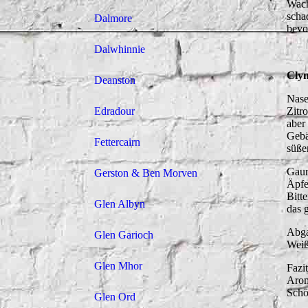
Wach
scha
Dalmore
bevo
Dalwhinnie
Clyn
Deanston
Nase:
Edradour
Zitr
aber
Gebä
Fettercairn
süßer
Gaum
Gerston & Ben Morven
Äpfe
Bitt
Glen Albyn
das 
Abga
Glen Garioch
Weiß
Glen Mhor
Fazi
Arom
Schö
Glen Ord