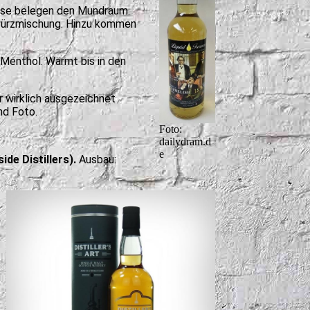
Nase belegen den Mundraum.
Gewürzmischung. Hinzu kommen
Menthol. Wärmt bis in den
ir wirklich ausgezeichnet
nd Foto.
Foto:
dailydram.d
e
ide Distillers).
Ausbau: