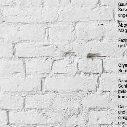
Gaum
Süße
ang
Abga
Mage
Fazi
gefa
Clyn
Bou
Nase
Schl
mild
kom
Gaum
und 
eini
und 