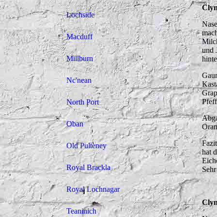
Clyn
Lochside
Nase
mach
Macduff
Milc
und 
Millburn
hint
Gaum
Nc'nean
Kast
Grap
Pfef
North Port
Abga
Oban
Oran
Fazi
Old Pulteney
hat 
Eiche
Royal Brackla
Sehr
Royal Lochnagar
Clyn
Teaninich