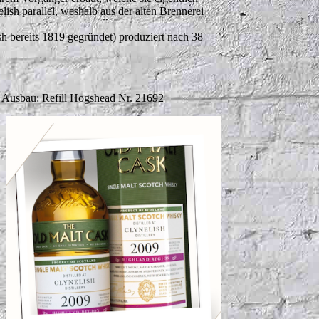
lish parallel, weshalb aus der alten Brennerei
sh bereits 1819 gegründet) produziert nach 38
 Ausbau: Refill Hogshead Nr. 21692