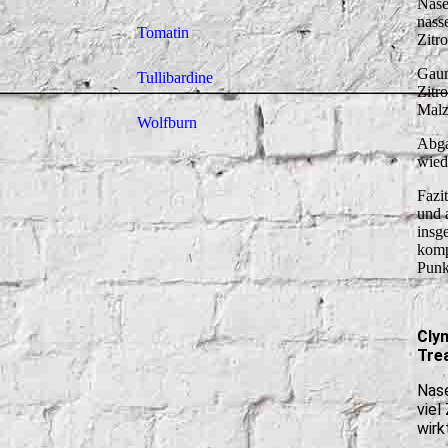
Nase
nass
Tomatin
Zitro
Gaum
Tullibardine
Zitr
Malz
Wolfburn
Abga
wied
Fazi
und 
insg
komp
Punk
Clyn
Tre
Nase
viel
wirk