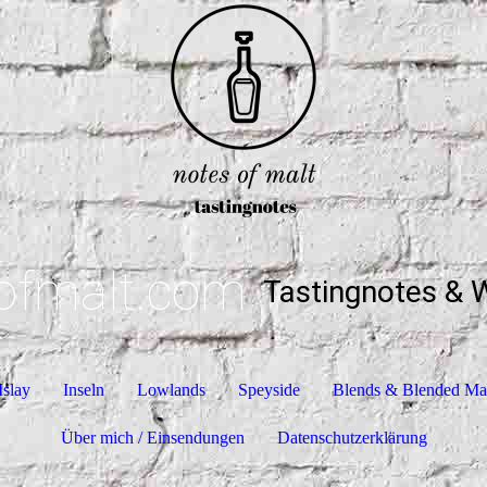
ofmalt.com
Tastingnotes & 
Islay
Inseln
Lowlands
Speyside
Blends & Blended Ma
Über mich / Einsendungen
Datenschutzerklärung