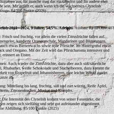
saromen aus, für manche mag das ein Gewinn und für andere eher
de sein. Mir gefällt er, auch wenn ich die wächsernen Clynelish
rzuge. 84/100 Punkte (2026)
elish 2015 - 2024, 9 Jahre, 54,5%. Adelphi.
Ausbau: Refill Oloroso 
 Frisch und fruchtig, vor allem die vielen Zitrusfrüchte fallen auf.
onengelee, kandierte Orangenschale, Mandarinen und Blutorangen,
 auch etwas Bienenwachs sowie reife Pfirsiche. Im Hintergrund etwas
ck und Oregano. Mit der Zeit wird das Pfirsicharoma intensiver und
, erinnert an Eistee.
en: Auch wieder die Zitrusfrüchte, dazu aber auch süß/säuerliche
l, Rhabarber, weiße Schokolade und Stachelbeeren, dazu kommt die
erkeit von Grapefruit und Johannisbeeren, eine leichte Würze rundet
ganze ab.
ng: Mittellang bis lang, fruchtig, süß und zart würzig. Reife Äpfel,
wein, Zitronenkuchen, Muskat und Kampfer.
t: Die Intensität des Clynelish kommt von seiner Fassstärke, die
en zeigen sich vielfältig und sehr gut aufeinander abgestimmt.
ne Abfüllung. 85/100 Punkte (2025)