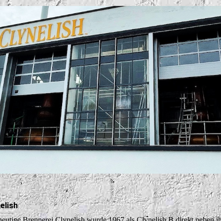
elish
heutige Brennerei Clynelish wurde 1967 als Clynelish B direkt neben ih