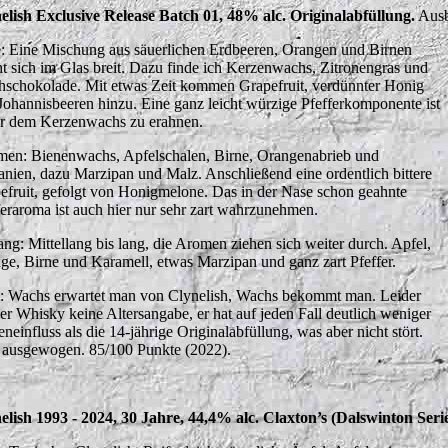
elish Exclusive Release Batch 01, 48% alc. Originalabfüllung.
Ausb
: Eine Mischung aus säuerlichen Erdbeeren, Orangen und Birnen
t sich im Glas breit. Dazu finde ich Kerzenwachs, Zitronengras und
hschokolade. Mit etwas Zeit kommen Grapefruit, verdünnter Honig
Johannisbeeren hinzu. Eine ganz leicht würzige Pfefferkomponente ist
er dem Kerzenwachs zu erahnen.
en: Bienenwachs, Apfelschalen, Birne, Orangenabrieb und
anien, dazu Marzipan und Malz. Anschließend eine ordentlich bittere
efruit, gefolgt von Honigmelone. Das in der Nase schon geahnte
feraroma ist auch hier nur sehr zart wahrzunehmen.
ng: Mittellang bis lang, die Aromen ziehen sich weiter durch. Apfel,
ge, Birne und Karamell, etwas Marzipan und ganz zart Pfeffer.
t: Wachs erwartet man von Clynelish, Wachs bekommt man. Leider
der Whisky keine Altersangabe, er hat auf jeden Fall deutlich weniger
neinfluss als die 14-jährige Originalabfüllung, was aber nicht stört.
 ausgewogen. 85/100 Punkte (2022).
elish 1993 - 2024, 30 Jahre, 44,4% alc. Claxton’s (Dalswinton Serie