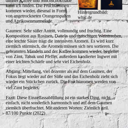
dünner Kaffee und Milchschokolade
kann ich finden. Die Fruchtaromen
kommen wieder, diesmal in Form
Hintergrundbild:
von angetrockneten Orangenspalten
whic.de
und Aprikosenmarmelade.
Gaumen: Sehr süßer Antritt, vollmundig und fruchtig. Eine
Komposition aus Rosinen, Datteln und matschigen Weintrauben,
eine leichte Säure trägt die intensiven Aromen. Es wird kurz
ziemlich stürmisch, die Aromen müssen sich neu sortieren. Die
gebrannten Mandeln und der Kaffee kommen wieder, begleitet
von Zimt, Tabak und Pfeffer, außerdem kandierter Ingwer mit
einer leichten Schärfe und sehr viel Eichenholz.
Abgang: Mittellang, viel dezenter als auf dem Gaumen, der
Fokus liegt wieder auf der Süße und das Eichenholz zieht sich
wieder ein Stückchen zurück. Die Fruchtaromen werden von
viel Zimt begleitet.
Fazit: Diese Einzelfassabfüllung ist ein starkes Ding, nicht
einfach, nicht sonderlich harmonisch und auf dem Gaumen
ziemlich überfrachtet. Mit anderen Worten: Ziemlich geil.
87/100 Punkte (2022)