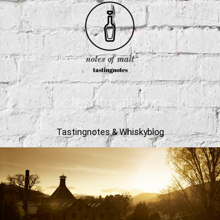
notesofmalt.com
Tastingnotes & Whiskyblog