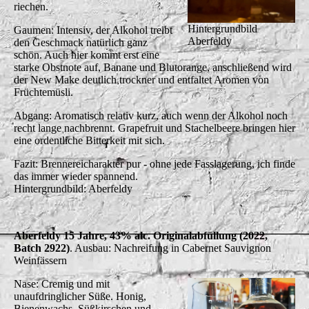
riechen.
Hintergrundbild
Gaumen: Intensiv, der Alkohol treibt
Aberfeldy
den Geschmack natürlich ganz
schön. Auch hier kommt erst eine
starke Obstnote auf, Banane und Blutorange, anschließend wird
der New Make deutlich trockner und entfaltet Aromen von
Früchtemüsli.
Abgang: Aromatisch relativ kurz, auch wenn der Alkohol noch
recht lange nachbrennt. Grapefruit und Stachelbeere bringen hier
eine ordentliche Bitterkeit mit sich.
Fazit: Brennereicharakter pur - ohne jede Fasslagerung, ich finde
das immer wieder spannend.
Hintergrundbild: Aberfeldy
Aberfeldy 15 Jahre, 43% alc. Originalabfüllung (2022,
Batch 2922)
. Ausbau: Nachreifung in Cabernet Sauvignon
Weinfässern
Nase: Cremig und mit
unaufdringlicher Süße. Honig,
Bienenwachs, Süßkirschen und