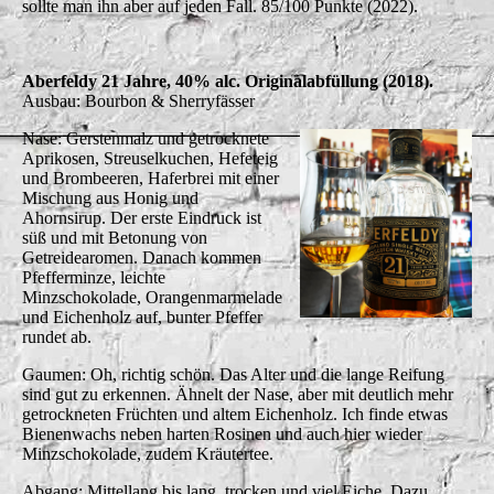
sollte man ihn aber auf jeden Fall. 85/100 Punkte (2022).
Aberfeldy 21 Jahre, 40% alc. Originalabfüllung (2018).
Ausbau: Bourbon & Sherryfässer
Nase: Gerstenmalz und getrocknete
Aprikosen, Streuselkuchen, Hefeteig
und Brombeeren, Haferbrei mit einer
Mischung aus Honig und
Ahornsirup. Der erste Eindruck ist
süß und mit Betonung von
Getreidearomen. Danach kommen
Pfefferminze, leichte
Minzschokolade, Orangenmarmelade
und Eichenholz auf, bunter Pfeffer
rundet ab.
Gaumen: Oh, richtig schön. Das Alter und die lange Reifung
sind gut zu erkennen. Ähnelt der Nase, aber mit deutlich mehr
getrockneten Früchten und altem Eichenholz. Ich finde etwas
Bienenwachs neben harten Rosinen und auch hier wieder
Minzschokolade, zudem Kräutertee.
Abgang: Mittellang bis lang, trocken und viel Eiche. Dazu