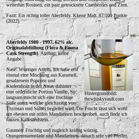
weiterhin Rosinen, ein paar getrocknete Cranberries und Zimt.
Fazit: Ein richtig toller Aberfeldy. Klasse Malt. 87/100 Punkte
(2022)
Aberfeldy 1980 - 1997, 62% alc.
Originalabfüllung (Flora & Fauna
Cask Strength)
. Ausbau: keine
Angabe
Nase: Würziger Antritt. Ich habe erst
einmal eine Mischung aus Karamell,
gesalzenem Popcorn und
Kiefernholz in der Nase, dahinter
eine ordentliche Portion Vanille. So
Hintergrundbild:
langsam mischt sich eine fruchtige
thewhiskyvault.com
Süße unter, welche gleichzeitig von
Thymian und Salbei begleitet wird. Die Frucht lässt sich wohl
am ehesten mit reifen Mandarinen beschreiben, auch finde ich
nassen Kalksandstein.
Gaumen: Fruchtig und zugleich kräftig würzig.
Orangenmarmelade und Mandarinen, danach sehr viel Pfeffer,