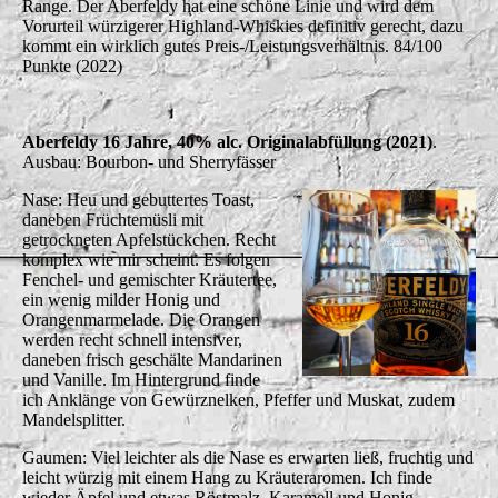
Range. Der Aberfeldy hat eine schöne Linie und wird dem
Vorurteil würzigerer Highland-Whiskies definitiv gerecht, dazu
kommt ein wirklich gutes Preis-/Leistungsverhältnis. 84/100
Punkte (2022)
Aberfeldy 16 Jahre, 40% alc. Originalabfüllung (2021)
.
Ausbau: Bourbon- und Sherryfässer
Nase: Heu und gebuttertes Toast,
daneben Früchtemüsli mit
getrockneten Apfelstückchen. Recht
komplex wie mir scheint. Es folgen
Fenchel- und gemischter Kräutertee,
ein wenig milder Honig und
Orangenmarmelade. Die Orangen
werden recht schnell intensiver,
daneben frisch geschälte Mandarinen
und Vanille. Im Hintergrund finde
ich Anklänge von Gewürznelken, Pfeffer und Muskat, zudem
Mandelsplitter.
Gaumen: Viel leichter als die Nase es erwarten ließ, fruchtig und
leicht würzig mit einem Hang zu Kräuteraromen. Ich finde
wieder Äpfel und etwas Röstmalz, Karamell und Honig.