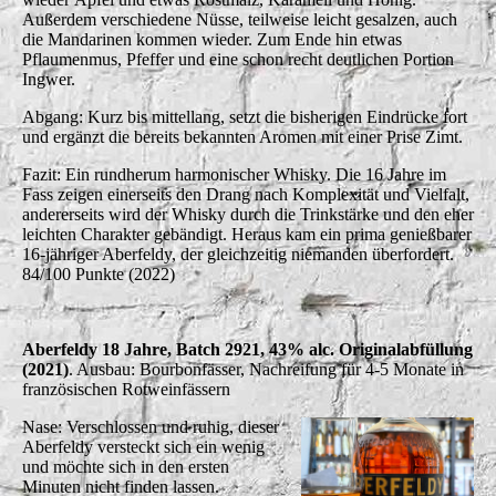
Außerdem verschiedene Nüsse, teilweise leicht gesalzen, auch
die Mandarinen kommen wieder. Zum Ende hin etwas
Pflaumenmus, Pfeffer und eine schon recht deutlichen Portion
Ingwer.
Abgang: Kurz bis mittellang, setzt die bisherigen Eindrücke fort
und ergänzt die bereits bekannten Aromen mit einer Prise Zimt.
Fazit: Ein rundherum harmonischer Whisky. Die 16 Jahre im
Fass zeigen einerseits den Drang nach Komplexität und Vielfalt,
andererseits wird der Whisky durch die Trinkstärke und den eher
leichten Charakter gebändigt. Heraus kam ein prima genießbarer
16-jähriger Aberfeldy, der gleichzeitig niemanden überfordert.
84/100 Punkte (2022)
Aberfeldy 18 Jahre, Batch 2921, 43% alc. Originalabfüllung
(2021)
. Ausbau: Bourbonfässer, Nachreifung für 4-5 Monate in
französischen Rotweinfässern
Nase: Verschlossen und ruhig, dieser
Aberfeldy versteckt sich ein wenig
und möchte sich in den ersten
Minuten nicht finden lassen.