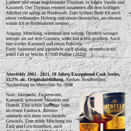
Lorbeer und etwas angebrannter Thymian, es folgen Vanille und
Karamell. Der Thymian erinnert zusammen mit dem kräftigen
Alkohol ein wenig an Hustensaft. Zum Schluss finde ich noch
etwas verbrannten Hefeteig und etwas chemisches, am ehesten
würde ich es Reifenabrieb nennen.
Abgang: Mittellang, wärmend und würzig. Deutlich weniger
intensiv als auf dem Gaumen, wirkt fast schon gezähmt. Auch
hier wieder Karamell und etwas Popcorn.
Fazit: Spannend und irgendwie auch spaßig, aromatisch auf
jeden Fall ne Wucht. 87/100 Punkte (2022).
Aberfeldy 2002 - 2021, 18 Jahre, Exceptional Cask Series,
53,3% alc. Originalabfüllung.
Ausbau: Bourbonfass,
Nachreifung im Sherryfass Nr. 3064
Nase: Jahrmarkt. Zuckerwatte,
Karamell, gebrannte Mandeln und
Datteln. Eine schön fruchtige Süße
im ersten Eindruck, dahinter
sammeln sich dann verschiedene
Gewürze. Eine milde Mischung aus
Zimt und Gewürznelken, auch