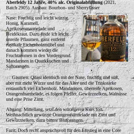
Aberfeldy 12 Jahre, 40% alc. Originalabfüllung
(2021,
Batch 2905). Ausbau: Bourbon- und Sherryfässer
Nase: Fruchtig und leicht würzig.
Honig, Karamell,
Aprikosenmarmelade und
Heidekraut. Dazu finde ich leicht
unreife Pflaumen, ganz entfernt
rustikale Eichenholzmöbel und
danach kommen wieder die
Fruchtaromen in den Vordergrund.
Mandarinen in Quarkkuchen und
Saftorangen.
Gaumen: Quasi identisch mit der Nase, fruchtig und süß,
aber mit mehr Würze und für das Alter und die Trinkstärke
erstaunlich viel Eichenholz. Mandarinen, überreife Aprikosen,
Orangenmarmelade, es folgen Pfeffer, Gewürznelken, Walnüsse
und eine Prise Zimt.
Abgang: Mittellang, setzt den würzigeren Kurs fort.
Weihnachtlich gewürzte Orangenmarmelade mit Zimt und
Gewürznelken, dazu bittere Blutorangen.
Fazit: Doch recht anspruchsvoll für den Einstieg in eine Core