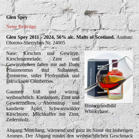
Glen Spey
Neue Beiträge
Glen Spey 2011 - 2024, 56% alc. Malts of Scotland.
Ausbau:
Oloroso-Sherryfass Nr. 24005
Nase: Kirschen und Gewürze.
Kirschmarmelade, Zimt und
Gewürznelken fallen mir auf. Dazu
Pflaumenmus und Sultaninen,
Zimtsterne, süßer Pfeifentabak und
getrocknete Cranberries.
Gaumen: Süß und würzig,
weihnachtlich. Kardamom, Zimt und
Gewürznelken, Ahornsirup und
Hintergrundbild
kandierte Äpfel, Schwarzwälder
Whiskybase
Kirschtorte, Milchkaffee mit Zimt,
Zedernholz.
Abgang: Mittellang, wärmend und ganz im Sinne der bisherigen
Aromen. Der Abgang rundet den weihnachtlichen Geschmack