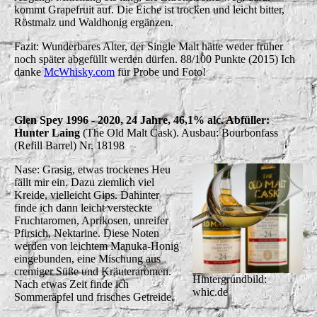
kommt Grapefruit auf. Die Eiche ist trocken und leicht bitter,
Röstmalz und Waldhonig ergänzen.
Fazit: Wunderbares Alter, der Single Malt hätte weder früher
noch später abgefüllt werden dürfen.
88/100 Punkte (2015) Ich
danke
McWhisky.com
für Probe und Foto!
Glen Spey 1996 - 2020, 24 Jahre, 46,1% alc. Abfüller:
Hunter Laing
(The Old Malt Cask). Ausbau: Bourbonfass
(Refill Barrel) Nr. 18198
Nase: Grasig, etwas trockenes Heu
fällt mir ein. Dazu ziemlich viel
Kreide, vielleicht Gips. Dahinter
finde ich dann leicht versteckte
Fruchtaromen, Aprikosen, unreifer
Pfirsich, Nektarine. Diese Noten
werden von leichtem Manuka-Honig
eingebunden, eine Mischung aus
cremiger Süße und Kräuteraromen.
Hintergrundbild:
Nach etwas Zeit finde ich
whic.de
Sommeräpfel und frisches Getreide.