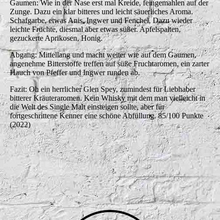
Gaumen: Wie in der Nase erst mal Kreide, feingemahlen auf der
Zunge. Dazu ein klar bitteres und leicht säuerliches Aroma.
Schafgarbe, etwas Anis, Ingwer und Fenchel, Dazu wieder
leichte Früchte, diesmal aber etwas süßer. Apfelspalten,
gezuckerte Aprikosen, Honig.
Abgang: Mittellang und macht weiter wie auf dem Gaumen,
angenehme Bitterstoffe treffen auf süße Fruchtaromen, ein zarter
Hauch von Pfeffer und Ingwer runden ab.
Fazit: Oh ein herrlicher Glen Spey, zumindest für Liebhaber
bitterer Kräuteraromen. Kein Whisky mit dem man vielleicht in
die Welt des Single Malt einsteigen sollte, aber für
fortgeschrittene Kenner eine schöne Abfüllung. 85/100 Punkte
(2022)