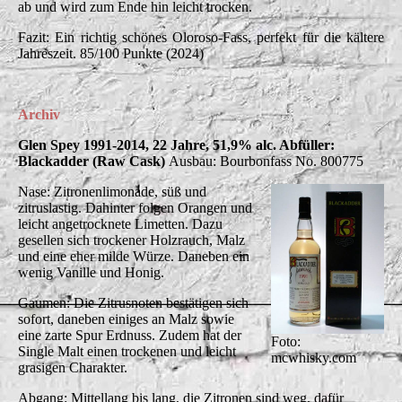
ab und wird zum Ende hin leicht trocken.
Fazit: Ein richtig schönes Oloroso-Fass, perfekt für die kältere
Jahreszeit. 85/100 Punkte (2024)
Archiv
Glen Spey 1991-2014, 22 Jahre, 51,9% alc. Abfüller:
Blackadder (Raw Cask)
Ausbau: Bourbonfass No. 800775
Nase: Zitronenlimonade, süß und
zitruslastig. Dahinter folgen Orangen und
leicht angetrocknete Limetten. Dazu
gesellen sich trockener Holzrauch, Malz
und eine eher milde Würze. Daneben ein
wenig Vanille und Honig.
Gaumen: Die Zitrusnoten bestätigen sich
sofort, daneben einiges an Malz sowie
eine zarte Spur Erdnuss. Zudem hat der
Foto:
Single Malt einen trockenen und leicht
mcwhisky.com
grasigen Charakter.
Abgang: Mittellang bis lang, die Zitronen sind weg, dafür