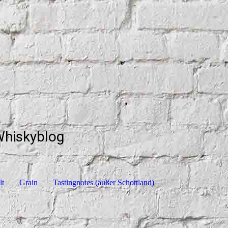
Whiskyblog
lt
Grain
Tastingnotes (außer Schottland)