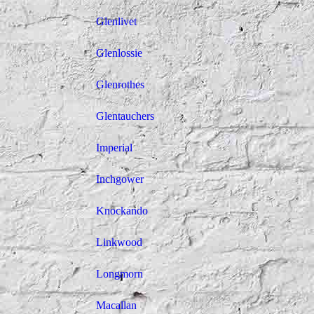
Glenlivet
Glenlossie
Glenrothes
Glentauchers
Imperial
Inchgower
Knockando
Linkwood
Longmorn
Macallan