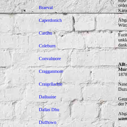
sind
orde
Braeval
Kara
Abga
Caperdonich
Würz
Cardhu
Fazi
unkl
dank
Coleburn
Convalmore
Allt
Mur
Cragganmore
187
Craigellachie
Nase
Dazu
Dailuaine
Gaum
der 
Dallas Dhu
Abga
wint
Dufftown