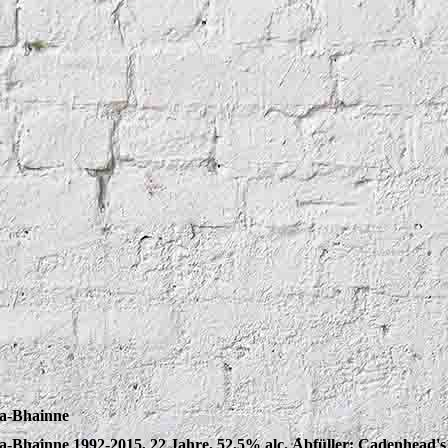
-a-Bhainne
-a-Bhainne 1992-2015, 22 Jahre, 52,5% alc.
Abfüller: Cadenhead's