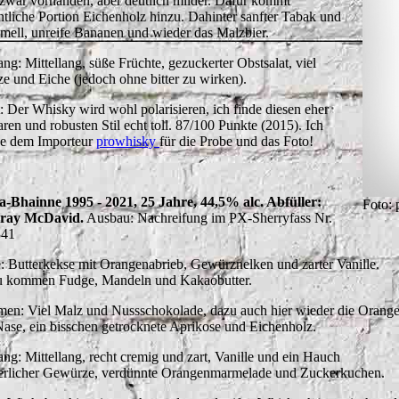
 zwar vorhanden, aber deutlich milder. Dafür kommt
ntliche Portion Eichenholz hinzu. Dahinter sanfter Tabak und
mell, unreife Bananen und wieder das Malzbier.
ng: Mittellang, süße Früchte, gezuckerter Obstsalat, viel
e und Eiche (jedoch ohne bitter zu wirken).
t: Der Whisky wird wohl polarisieren, ich finde diesen eher
aren und robusten Stil echt toll. 87/100 Punkte (2015). Ich
e dem Importeur
prowhisky
für die Probe und das Foto!
-a-Bhainne 1995 - 2021, 25 Jahre, 44,5% alc. Abfüller:
Foto:
ray McDavid.
Ausbau: Nachreifung im PX-Sherryfass Nr.
841
: Butterkekse mit Orangenabrieb, Gewürznelken und zarter Vanille.
 kommen Fudge, Mandeln und Kakaobutter.
en: Viel Malz und Nussschokolade, dazu auch hier wieder die Orang
Nase, ein bisschen getrocknete Aprikose und Eichenholz.
ng: Mittellang, recht cremig und zart, Vanille und ein Hauch
erlicher Gewürze, verdünnte Orangenmarmelade und Zuckerkuchen.