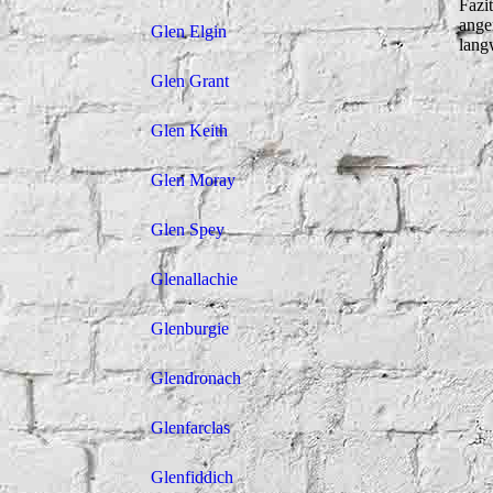
Fazi
ange
Glen Elgin
lang
Glen Grant
Glen Keith
Glen Moray
Glen Spey
Glenallachie
Glenburgie
Glendronach
Glenfarclas
Glenfiddich