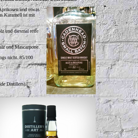
 Aprikosen und etwas
s Karamell ist mit
lz und diesmal reife
 Malz und Mascarpone.
ngs nicht.
85/100
e Distillers).