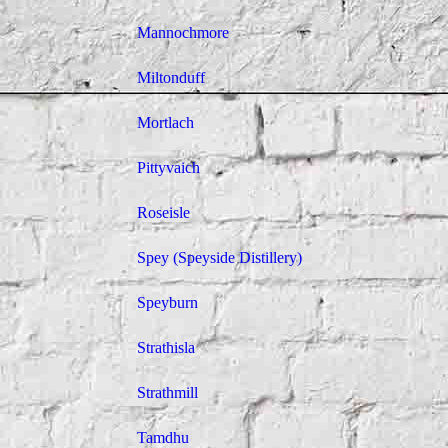
Mannochmore
Miltonduff
Mortlach
Pittyvaich
Roseisle
Spey (Speyside Distillery)
Speyburn
Strathisla
Strathmill
Tamdhu