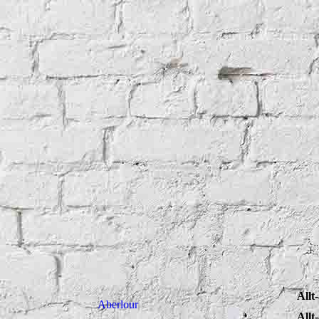
Allt
Aberlour
Allt