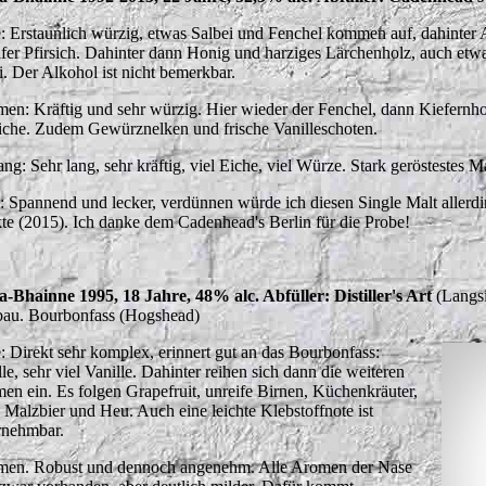
: Erstaunlich würzig, etwas Salbei und Fenchel kommen auf, dahinter
ifer Pfirsich. Dahinter dann Honig und harziges Lärchenholz, auch etwa
i. Der Alkohol ist nicht bemerkbar.
en: Kräftig und sehr würzig. Hier wieder der Fenchel, dann Kiefernho
siche. Zudem Gewürznelken und frische Vanilleschoten.
ng: Sehr lang, sehr kräftig, viel Eiche, viel Würze. Stark geröstestes
t: Spannend und lecker, verdünnen würde ich diesen Single Malt allerdi
te (2015). Ich danke dem Cadenhead's Berlin für die Probe!
-a-Bhainne 1995, 18 Jahre, 48% alc. Abfüller: Distiller's Art
(Langsid
au. Bourbonfass (Hogshead)
: Direkt sehr komplex, erinnert gut an das Bourbonfass:
le, sehr viel Vanille. Dahinter reihen sich dann die weiteren
en ein. Es folgen Grapefruit, unreife Birnen, Küchenkräuter,
, Malzbier und Heu. Auch eine leichte Klebstoffnote ist
nehmbar.
en. Robust und dennoch angenehm. Alle Aromen der Nase