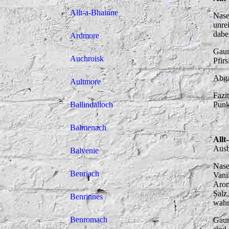
Allt-a-Bhainne
Nase
unre
dabe
Ardmore
Gaum
Auchroisk
Pfir
Abga
Aultmore
Fazi
Ballindalloch
Punk
Balmenach
Allt
Ausb
Balvenie
Nase
Benriach
Vanil
Arom
Salz
Benrinnes
wahr
Benromach
Gaum