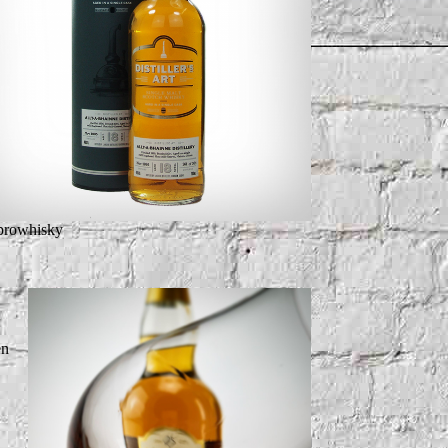
 prowhisky
en