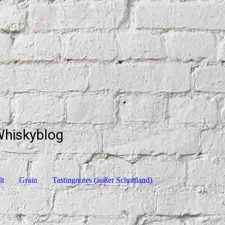
Whiskyblog
lt
Grain
Tastingnotes (außer Schottland)