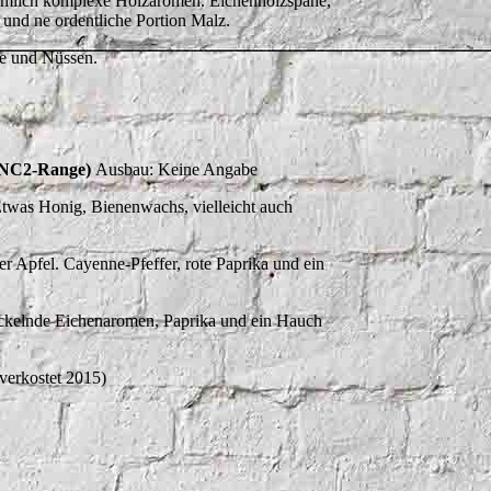
iemlich komplexe Holzaromen. Eichenholzspäne,
 und ne ordentliche Portion Malz.
de und Nüssen.
e NC2-Range)
Ausbau: Keine Angabe
Etwas Honig, Bienenwachs, vielleicht auch
r Apfel. Cayenne-Pfeffer, rote Paprika und ein
prickelnde Eichenaromen, Paprika und ein Hauch
(verkostet 2015)