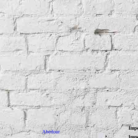
Impe
Aberlour
Impe