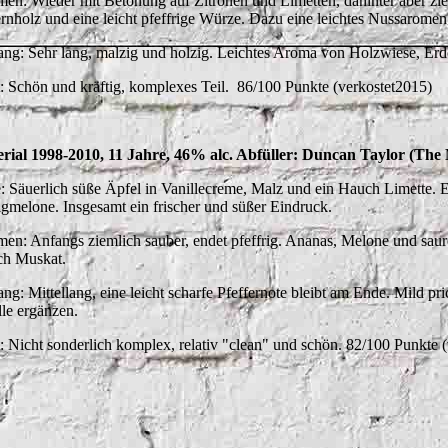
en: Wieder mit Betonung auf Zitronen und Limetten, dahinter aber z
rnholz und eine leicht pfeffrige Würze. Dazu eine leichtes Nussaromen
ng: Sehr lang, malzig und holzig. Leichtes Aroma von Holzwiese, Er
t: Schön und kräftig, komplexes Teil. 86/100 Punkte (verkostet2015)
rial 1998-2010, 11 Jahre, 46% alc. Abfüller: Duncan Taylor (Th
: Säuerlich süße Äpfel in Vanillecreme, Malz und ein Hauch Limette. 
gmelone. Insgesamt ein frischer und süßer Eindruck.
en: Anfangs ziemlich sauber, endet pfeffrig. Ananas, Melone und saure
h Muskat.
ng: Mittellang, eine leicht scharfe Pfeffernote bleibt am Ende. Mild 
lle ergänzen.
t: Nicht sonderlich komplex, relativ "clean" und schön. 82/100 Punkte 