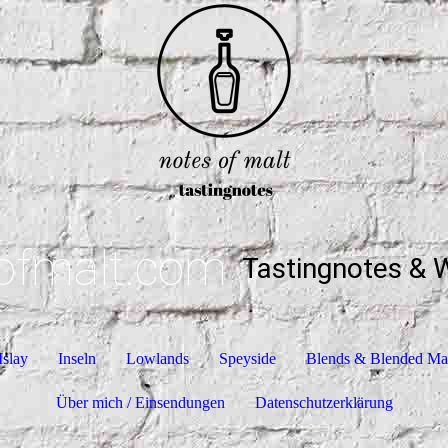
ofmalt.com
Tastingnotes & 
Islay
Inseln
Lowlands
Speyside
Blends & Blended Ma
Über mich / Einsendungen
Datenschutzerklärung