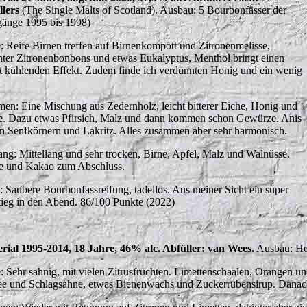
illers
(The Single Malts of Scotland). Ausbau: 5 Bourbonfässer der
gänge 1995 bis 1998)
: Reife Birnen treffen auf Birnenkompott und Zitronenmelisse,
nter Zitronenbonbons und etwas Eukalyptus, Menthol bringt einen
ht kühlenden Effekt. Zudem finde ich verdünnten Honig und ein wenig
en: Eine Mischung aus Zedernholz, leicht bitterer Eiche, Honig und
e. Dazu etwas Pfirsich, Malz und dann kommen schon Gewürze. Anis
n Senfkörnern und Lakritz. Alles zusammen aber sehr harmonisch.
ng: Mittellang und sehr trocken, Birne, Apfel, Malz und Walnüsse.
e und Kakao zum Abschluss.
t: Saubere Bourbonfassreifung, tadellos. Aus meiner Sicht ein super
tieg in den Abend. 86/100 Punkte (2022)
rial 1995-2014, 18 Jahre, 46% alc. Abfüller: van Wees.
Ausbau: Ho
: Sehr sahnig, mit vielen Zitrusfrüchten. Limettenschaalen, Orangen u
ee und Schlagsahne, etwas Bienenwachs und Zuckerrübensirup. Dana