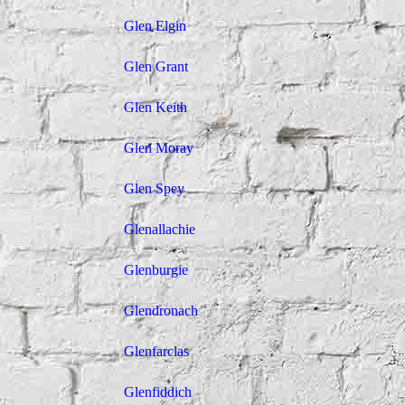
Glen Elgin
Glen Grant
Glen Keith
Glen Moray
Glen Spey
Glenallachie
Glenburgie
Glendronach
Glenfarclas
Glenfiddich