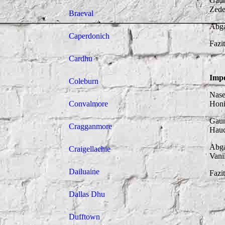
Gaum
Zede
Braeval
Abga
Caperdonich
Fazi
Cardhu
Impe
Coleburn
Nase
Convalmore
Honi
Gaum
Cragganmore
Hauc
Abga
Craigellachie
Vani
Dailuaine
Fazi
Dallas Dhu
Dufftown