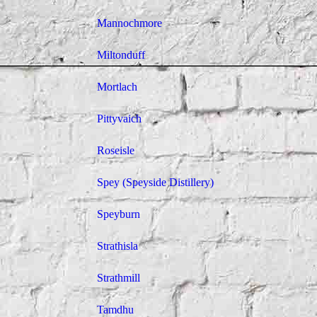
Mannochmore
Miltonduff
Mortlach
Pittyvaich
Roseisle
Spey (Speyside Distillery)
Speyburn
Strathisla
Strathmill
Tamdhu