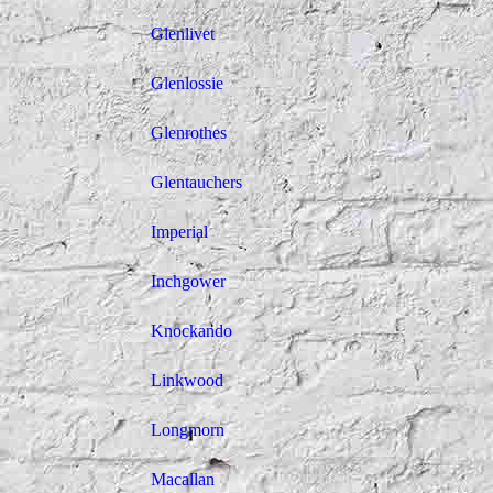
Glenlivet
Glenlossie
Glenrothes
Glentauchers
Imperial
Inchgower
Knockando
Linkwood
Longmorn
Macallan