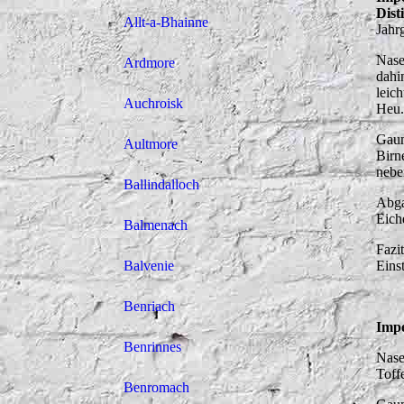
Dist
Allt-a-Bhainne
Jahr
Nase
Ardmore
dahi
leic
Auchroisk
Heu.
Gaum
Aultmore
Birn
nebe
Ballindalloch
Abga
Eich
Balmenach
Fazi
Balvenie
Eins
Benriach
Impe
Benrinnes
Nase
Toff
Benromach