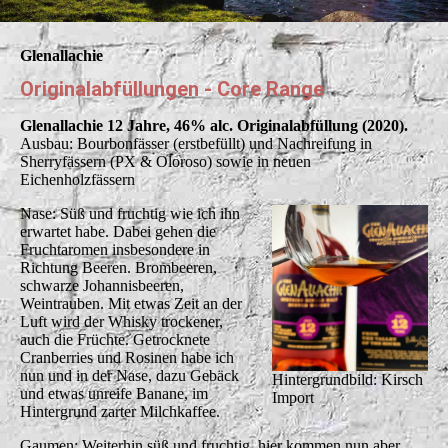
Glenallachie
Originalabfüllungen - Core Range
Glenallachie 12 Jahre, 46% alc. Originalabfüllung (2020).
Ausbau: Bourbonfässer (erstbefüllt) und Nachreifung in
Sherryfässern (PX & Oloroso) sowie in neuen
Eichenholzfässern
Nase: Süß und fruchtig wie ich ihn
erwartet habe. Dabei gehen die
Fruchtaromen insbesondere in
Richtung Beeren. Brombeeren,
schwarze Johannisbeeren,
Weintrauben. Mit etwas Zeit an der
Luft wird der Whisky trockener,
auch die Früchte. Getrocknete
Cranberries und Rosinen habe ich
nun und in der Nase, dazu Gebäck
Hintergrundbild: Kirsch
und etwas unreife Banane, im
Import
Hintergrund zarter Milchkaffee.
Gaumen: Weiterhin süß und fruchtig, hier kommen nun aber