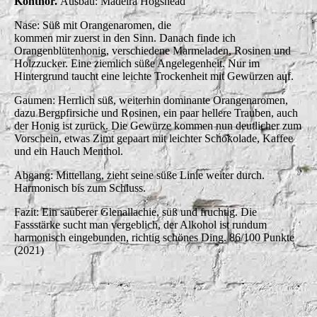
Konthor.
Ausbau: Madeira Hogshead
Nase: Süß mit Orangenaromen, die
kommen mir zuerst in den Sinn. Danach finde ich
Orangenblütenhonig, verschiedene Marmeladen, Rosinen und
Holzzucker. Eine ziemlich süße Angelegenheit. Nur im
Hintergrund taucht eine leichte Trockenheit mit Gewürzen auf.
Gaumen: Herrlich süß, weiterhin dominante Orangenaromen,
dazu Bergpfirsiche und Rosinen, ein paar hellere Trauben, auch
der Honig ist zurück. Die Gewürze kommen nun deutlicher zum
Vorschein, etwas Zimt gepaart mit leichter Schokolade, Kaffee
und ein Hauch Menthol.
Abgang: Mittellang, zieht seine süße Linie weiter durch.
Harmonisch bis zum Schluss.
Fazit: Ein sauberer Glenallachie, süß und fruchtig. Die
Fassstärke sucht man vergeblich, der Alkohol ist rundum
harmonisch eingebunden, richtig schönes Ding. 86/100 Punkte
(2021)