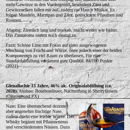
mehr Gewürze in den Vordergrund, besondern Zimt und
Gewürznelken fallen mir auf, zudem ein Hauch Muskat. Es
folgen Mandeln, Marzipan und Zimt, getrocknete Pflaumen und
Rosinen.
Abgang: Ziemlich lang und trocken, macht weiter wie bisher.
Das Zimtaroma nimmt noch einmal zu.
Fazit: Schöne Linie mit Fokus auf einer ausgewogenen
Mischung von Frucht und Würze, ohne jedoch einer der beiden
Komponenten zu viel Raum zu überlassen. Für eine
Standardabfüllung verdammt gute Qualität. 84/100 Punkte
(2021)
Glenallachie 15 Jahre, 46% alc. Originalabfüllung (ca.
2020).
Ausbau: Bourbonfässer, Nachreifung in Sherryfässern
(Oloroso und PX)
Nase: Eine überraschend dezente
aber angenehm fruchtige Nase,
zudem direkt eine leichte Würze. Der
Whisky beginnt mit Pflaumenmus
und verschiedensten Nüssen. Dazu