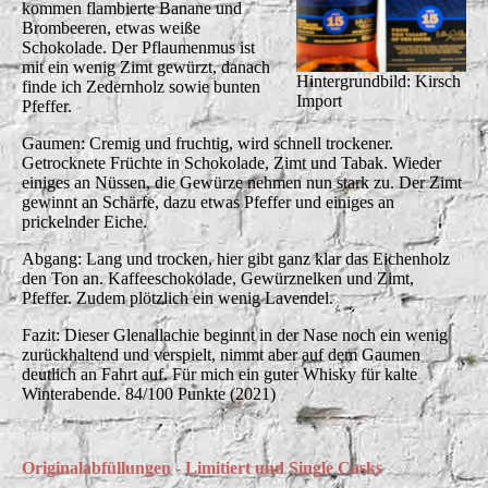
kommen flambierte Banane und
Brombeeren, etwas weiße
Schokolade. Der Pflaumenmus ist
mit ein wenig Zimt gewürzt, danach
Hintergrundbild: Kirsch
finde ich Zedernholz sowie bunten
Import
Pfeffer.
Gaumen: Cremig und fruchtig, wird schnell trockener.
Getrocknete Früchte in Schokolade, Zimt und Tabak. Wieder
einiges an Nüssen, die Gewürze nehmen nun stark zu. Der Zimt
gewinnt an Schärfe, dazu etwas Pfeffer und einiges an
prickelnder Eiche.
Abgang: Lang und trocken, hier gibt ganz klar das Eichenholz
den Ton an. Kaffeeschokolade, Gewürznelken und Zimt,
Pfeffer. Zudem plötzlich ein wenig Lavendel.
Fazit: Dieser Glenallachie beginnt in der Nase noch ein wenig
zurückhaltend und verspielt, nimmt aber auf dem Gaumen
deutlich an Fahrt auf. Für mich ein guter Whisky für kalte
Winterabende. 84/100 Punkte (2021)
Originalabfüllungen - Limitiert und Single Casks