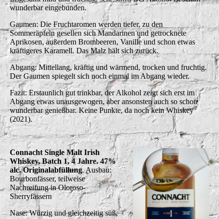
wunderbar eingebunden.
Gaumen: Die Fruchtaromen werden tiefer, zu den
Sommeräpfeln gesellen sich Mandarinen und getrocknete
Aprikosen, außerdem Brombeeren, Vanille und schon etwas
kräftigeres Karamell. Das Malz hält sich zurück.
Abgang: Mittellang, kräftig und wärmend, trocken und fruchtig.
Der Gaumen spiegelt sich noch einmal im Abgang wieder.
Fazit: Erstaunlich gut trinkbar, der Alkohol zeigt sich erst im
Abgang etwas unausgewogen, aber ansonsten auch so schon
wunderbar genießbar. Keine Punkte, da noch kein Whiskey
(2021).
Connacht Single Malt Irish
Whiskey, Batch 1, 4 Jahre. 47%
alc. Originalabfüllung
. Ausbau:
Bourbonfässer, teilweise
Nachreifung in Oloroso-
Sherryfässern
Nase: Würzig und gleichzeitig süß,