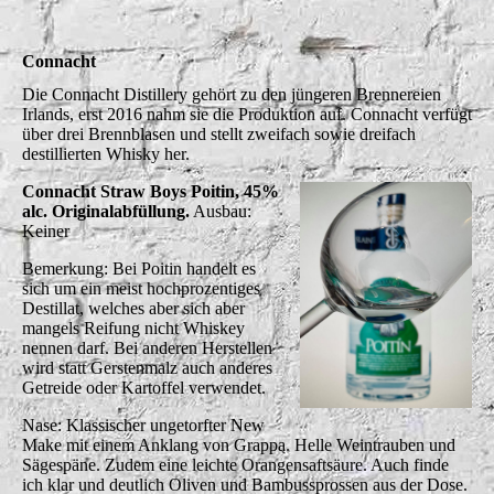
Connacht
Die Connacht Distillery gehört zu den jüngeren Brennereien
Irlands, erst 2016 nahm sie die Produktion auf. Connacht verfügt
über drei Brennblasen und stellt zweifach sowie dreifach
destillierten Whisky her.
Connacht Straw Boys Poitin, 45%
alc. Originalabfüllung.
Ausbau:
Keiner
Bemerkung: Bei Poitin handelt es
sich um ein meist hochprozentiges
Destillat, welches aber sich aber
mangels Reifung nicht Whiskey
nennen darf. Bei anderen Herstellen
wird statt Gerstenmalz auch anderes
Getreide oder Kartoffel verwendet.
Nase: Klassischer ungetorfter New
Make mit einem Anklang von Grappa. Helle Weintrauben und
Sägespäne. Zudem eine leichte Orangensaftsäure. Auch finde
ich klar und deutlich Oliven und Bambussprossen aus der Dose.