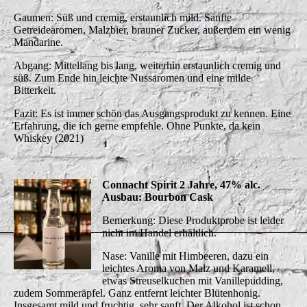
Gaumen: Süß und cremig, erstaunlich mild. Sanfte
Getreidearomen, Malzbier, brauner Zucker, außerdem ein wenig
Mandarine.
Abgang: Mittellang bis lang, weiterhin erstaunlich cremig und
süß. Zum Ende hin leichte Nussaromen und eine milde
Bitterkeit.
Fazit: Es ist immer schön das Ausgangsprodukt zu kennen. Eine
Erfahrung, die ich gerne empfehle. Ohne Punkte, da kein
Whiskey (2021)
Connacht Spirit 2 Jahre, 47% alc.
Ausbau: Bourbon Cask
Bemerkung: Diese Produktprobe ist leider
nicht im Handel erhältlich.
Nase: Vanille mit Himbeeren, dazu ein
leichtes Aroma von Malz und Karamell,
etwas Streuselkuchen mit Vanillepudding,
zudem Sommeräpfel. Ganz entfernt leichter Blütenhonig.
Insgesamt mild und fruchtig, sehr sanft. Der Alkohol ist schon