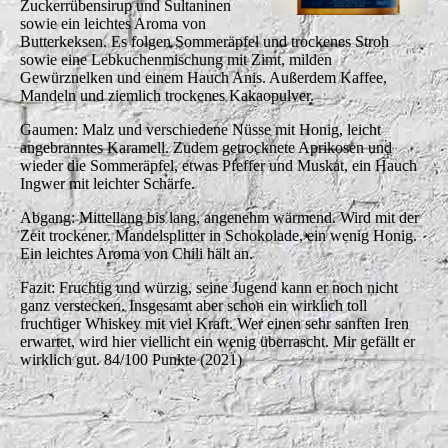
Zuckerrübensirup und Sultaninen
sowie ein leichtes Aroma von
Butterkeksen. Es folgen Sommeräpfel und trockenes Stroh
sowie eine Lebkuchenmischung mit Zimt, milden
Gewürznelken und einem Hauch Anis. Außerdem Kaffee,
Mandeln und ziemlich trockenes Kakaopulver.
Gaumen: Malz und verschiedene Nüsse mit Honig, leicht
angebranntes Karamell. Zudem getrocknete Aprikosen und
wieder die Sommeräpfel, etwas Pfeffer und Muskat, ein Hauch
Ingwer mit leichter Schärfe.
Abgang: Mittellang bis lang, angenehm wärmend. Wird mit der
Zeit trockener. Mandelsplitter in Schokolade, ein wenig Honig.
Ein leichtes Aroma von Chili hält an.
Fazit: Fruchtig und würzig, seine Jugend kann er noch nicht
ganz verstecken. Insgesamt aber schon ein wirklich toll
fruchtiger Whiskey mit viel Kraft. Wer einen sehr sanften Iren
erwartet, wird hier viellicht ein wenig überrascht. Mir gefällt er
wirklich gut. 84/100 Punkte (2021)