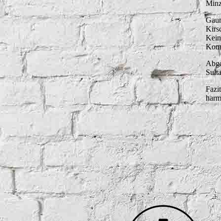
Minz
Stonewood
Gaum
Old Charter
Kirs
Stork Club
Kein
Old Overholt
Komp
Sulmgau Whisky
Abga
Rabbit Hole
Sult
Thousand Mountains - McRaven
Rebell Yell
Fazi
harm
Rossville Union
Yellowstone