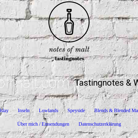
ofmalt.com
Tastingnotes & 
Islay
Inseln
Lowlands
Speyside
Blends & Blended Ma
Über mich / Einsendungen
Datenschutzerklärung