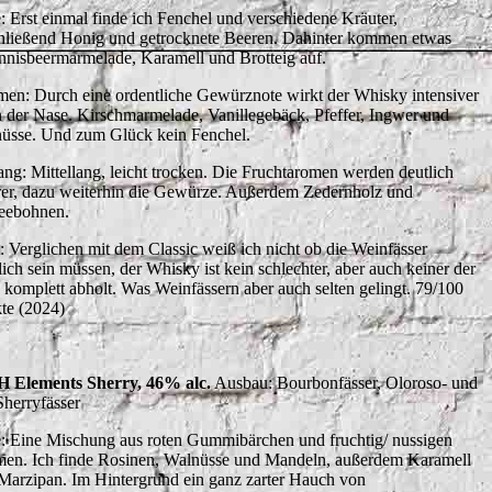
: Erst einmal finde ich Fenchel und verschiedene Kräuter,
hließend Honig und getrocknete Beeren. Dahinter kommen etwas
nnisbeermarmelade, Karamell und Brotteig auf.
en: Durch eine ordentliche Gewürznote wirkt der Whisky intensiver
in der Nase. Kirschmarmelade, Vanillegebäck, Pfeffer, Ingwer und
üsse. Und zum Glück kein Fenchel.
ng: Mittellang, leicht trocken. Die Fruchtaromen werden deutlich
erer, dazu weiterhin die Gewürze. Außerdem Zedernholz und
eebohnen.
t: Verglichen mit dem Classic weiß ich nicht ob die Weinfässer
lich sein müssen, der Whisky ist kein schlechter, aber auch keiner der
 komplett abholt. Was Weinfässern aber auch selten gelingt. 79/100
te (2024)
Elements Sherry, 46% alc.
Ausbau: Bourbonfässer, Oloroso- und
herryfässer
: Eine Mischung aus roten Gummibärchen und fruchtig/ nussigen
en. Ich finde Rosinen, Walnüsse und Mandeln, außerdem Karamell
Marzipan. Im Hintergrund ein ganz zarter Hauch von