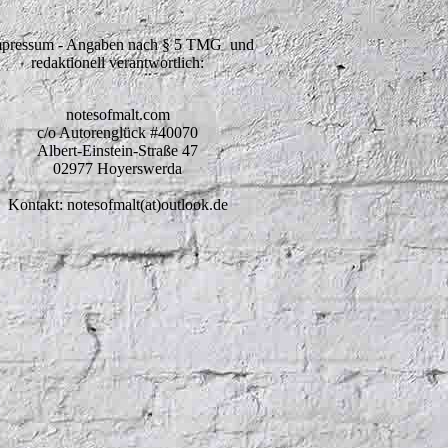
pressum - Angaben nach § 5 TMG und
redaktionell verantwortlich:
notesofmalt.com
c/o Autorenglück #40070
Albert-Einstein-Straße 47
02977 Hoyerswerda
Kontakt: notesofmalt(at)outlook.de