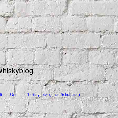
Whiskyblog
lt
Grain
Tastingnotes (außer Schottland)