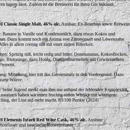
ern lagern lässt. Zudem ist die Brennerei für ihren Gin bekannt.
Classic Single Malt, 46% alc.
Ausbau: Ex-Bourbon sowie Rotweinf
: Banane in Vanille und Kondensmilch, dazu etwas Kokos und
as. Dazu kommt noch ein Aroma von Zitronensaft und Löwenzahn
Alles in allem cremig süß mit einer zarten Bitterkeit.
en: Spritzig süß, leicht erdig und bitter. Dosenananas, Kokosflocken,
o, Blutorange, dazu Honig, Orangenmarmelade mit Gewürznelken
Piemont.
ng: Mittellang, hier tritt das Gerstenmalz in den Vordergrund. Dazu
 zarte Würze.
t: Seine Jugend merkt man ihm nur anhand der fehlenden Komplexität
Ansonsten haben wir einen fruchtig süßen Whisky mit würzigem
chlag, der Lust auf mehr macht. 83/100 Punkte (2024)
Elements Israeli Red Wine Cask, 46% alc.
Ausbau:
bonfässer und israelische Rotweinfässer