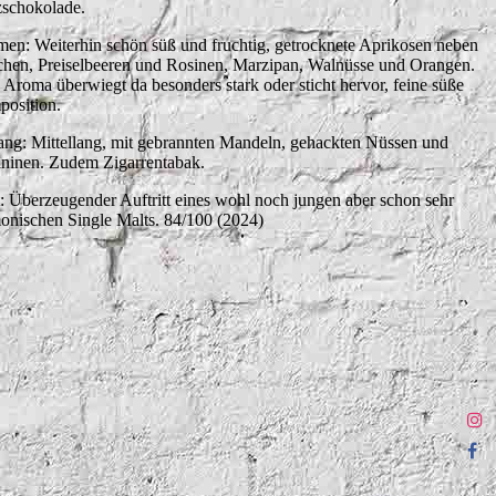
schokolade.
en: Weiterhin schön süß und fruchtig, getrocknete Aprikosen neben
chen, Preiselbeeren und Rosinen, Marzipan, Walnüsse und Orangen.
 Aroma überwiegt da besonders stark oder sticht hervor, feine süße
osition.
ng: Mittellang, mit gebrannten Mandeln, gehackten Nüssen und
aninen. Zudem Zigarrentabak.
t: Überzeugender Auftritt eines wohl noch jungen aber schon sehr
onischen Single Malts. 84/100 (2024)