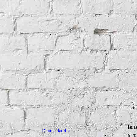
Isra
Deutschland
In T