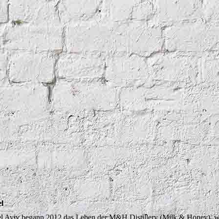
el
el Aviv begann 2012 das Leben der M&H Distillery (Milk & Honey), wel