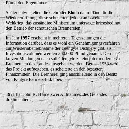
Pfund den Eigentümer.
Später entwickelten die Gebrüder
Bloch
dann Pläne für die
Wiedereröffnung, diese scheiterten jedoch am zweiten
Weltkrieg, das zuständige Ministerium untersagte kriegsbedingt
den Betrieb der schottischen Brennereien.
Im Jahr
1957
erscheint in mehreren Tageszeitungen die
Information darüber, dass es wohl ein Genehmigungsverfahren
zur Wiederinbetriebnahme der Glengyle Distillery gibt, als
Investitionsvolumen werden 250.000 Pfund genannt. Den
kurzen Meldungen nach soll Glengyle zu einer der modernsten
Brennereien des Landes ausgebaut werden. Bereits 1958 wird
das Projekt aufgegeben, es scheiterte an den besagten
Finanzmitteln. Die Brennerei ging anschließend in den Besitz
von Kintyre Farmers Ltd. über.
1971
hat John R. Hume zwei Aufnahmen des Geländes
dokumentiert.