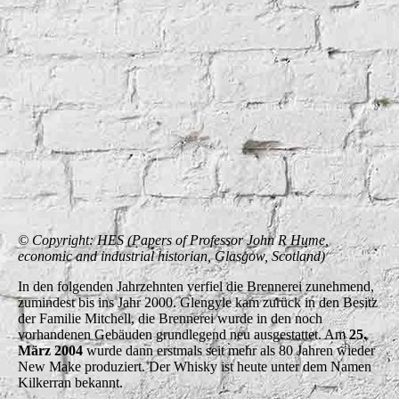
canmore_image_SC00792787
© Copyright: HES (Papers of Professor John R Hume,
economic and industrial historian, Glasgow, Scotland)
In den folgenden Jahrzehnten verfiel die Brennerei zunehmend,
zumindest bis ins Jahr 2000. Glengyle kam zurück in den Besitz
der Familie Mitchell, die Brennerei wurde in den noch
vorhandenen Gebäuden grundlegend neu ausgestattet. Am
25.
März 2004
wurde dann erstmals seit mehr als 80 Jahren wieder
New Make produziert. Der Whisky ist heute unter dem Namen
Kilkerran bekannt.