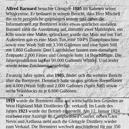
Alfred Barnard
besuchte Glengyle
1885
im Rahmen seiner
Whiskyreise. Er bedauert in seinem Bericht, dass Herr Mitchell
ihn nicht persönliche empfangen konnte und daher die
Informationen zur Brennerei leider etwas spärlicher ausfallen.
Barnard zählt die Ausstattung auf, darunter zwei Malzböden, ein
Kiln sowie eine Mühle, getrocknet wurde das Malz nur mit Torf.
Außerdem gab es eine Mash Tun, eine 10-PS Dampfmaschine
sowie eine Wash Still mit 3.100 Gallonen und eine Spirit Still
mit 1.860 Gallonen. Drei Lagerhäuser fassten zum damaligen
Zeitpunkt 2.000 Fässer und Glengyle hatte 14 Beschäftigte. Die
Jahresproduktion lag bei 90.000 Gallonen Whisky. Und leider
wurde keine Zeichnung angefertigt.
Zwanzig Jahre später, also
1905
, findet sich ein weiterer Bericht
über die Brennerei. Demnach hatte sie nun größere Brennblasen
mit 4.000 (Wash Still) und 2.000 Gallonen (Spirit Still) sowie
sechs Washbacks zu je 6.600 Gallonen.
1919
wurde die Brennerei dann aus wirtschaftlichen Gründen an
West Highland Malt Distilleries Co. verkauft. Im Laufe des
Jahres
1923
wurde der Betrieb eingestellt. Am 12. Januar 1924
erscheint eine Anzeige im Campbeltown Courier, neben Glen
Nevis und Ardlussa steht auch die Glengyle Distillery wieder
zum Verkauf. Die Brennerei wechselt anschließend für nur 350