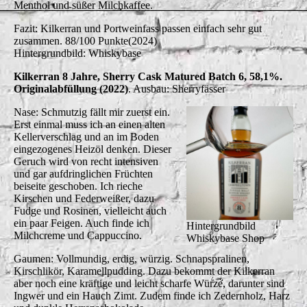
Menthol und süßer Milchkaffee.
Fazit: Kilkerran und Portweinfass passen einfach sehr gut
zusammen. 88/100 Punkte(2024)
Hintergrundbild: Whiskybase
Kilkerran 8 Jahre, Sherry Cask Matured Batch 6, 58,1%.
Originalabfüllung (2022)
. Ausbau: Sherryfässer
Nase: Schmutzig fällt mir zuerst ein.
Erst einmal muss ich an einen alten
Kellerverschlag und an im Boden
eingezogenes Heizöl denken. Dieser
Geruch wird von recht intensiven
und gar aufdringlichen Früchten
beiseite geschoben. Ich rieche
Kirschen und Federweißer, dazu
Fudge und Rosinen, vielleicht auch
ein paar Feigen. Auch finde ich
Hintergrundbild
Milchcreme und Cappuccino.
Whiskybase Shop
Gaumen: Vollmundig, erdig, würzig. Schnapspralinen,
Kirschlikör, Karamellpudding. Dazu bekommt der Kilkerran
aber noch eine kräftige und leicht scharfe Würze, darunter sind
Ingwer und ein Hauch Zimt. Zudem finde ich Zedernholz, Harz