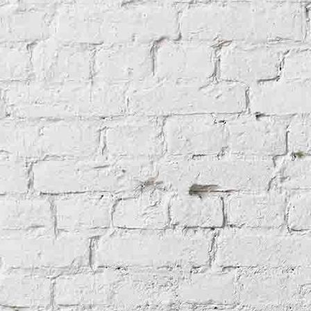
canmore_image_SC00792789