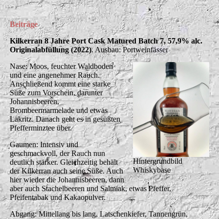
Beiträge
Kilkerran 8 Jahre Port Cask Matured Batch 7, 57,9% alc.
Originalabfüllung (2022)
. Ausbau: Portweinfässer
Nase: Moos, feuchter Waldboden
und eine angenehmer Rauch.
Anschließend kommt eine starke
Süße zum Vorschein, darunter
Johannisbeeren,
Brombeermarmelade und etwas
Lakritz. Danach geht es in gesüßten
Pfefferminztee über.
Gaumen: Intensiv und
geschmackvoll, der Rauch nun
Hintergrundbild
deutlich stärker. Gleichzeitig behält
Whiskybase
der Kilkerran auch seine Süße. Auch
hier wieder die Johannisbeeren, dann
aber auch Stachelbeeren und Salmiak, etwas Pfeffer,
Pfeifentabak und Kakaopulver.
Abgang: Mittellang bis lang, Latschenkiefer, Tannengrün,