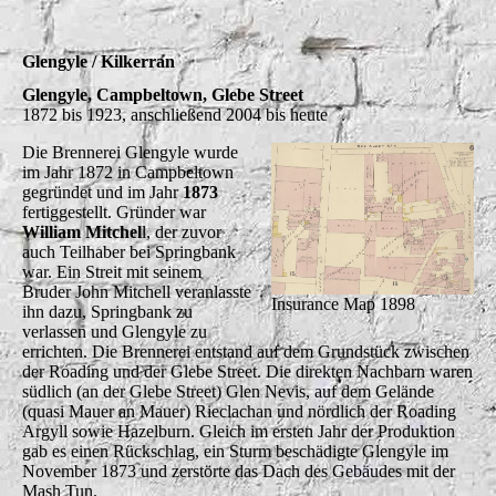
Glengyle / Kilkerran
Glengyle, Campbeltown, Glebe Street
1872 bis 1923, anschließend 2004 bis heute
Die Brennerei Glengyle wurde
im Jahr 1872 in Campbeltown
gegründet und im Jahr
1873
fertiggestellt. Gründer war
William Mitchel
l, der zuvor
auch Teilhaber bei Springbank
war. Ein Streit mit seinem
Bruder John Mitchell veranlasste
Insurance Map 1898
ihn dazu, Springbank zu
verlassen und Glengyle zu
errichten. Die Brennerei entstand auf dem Grundstück zwischen
der Roading und der Glebe Street. Die direkten Nachbarn waren
südlich (an der Glebe Street) Glen Nevis, auf dem Gelände
(quasi Mauer an Mauer) Rieclachan und nördlich der Roading
Argyll sowie Hazelburn. Gleich im ersten Jahr der Produktion
gab es einen Rückschlag, ein Sturm beschädigte Glengyle im
November 1873 und zerstörte das Dach des Gebäudes mit der
Mash Tun.