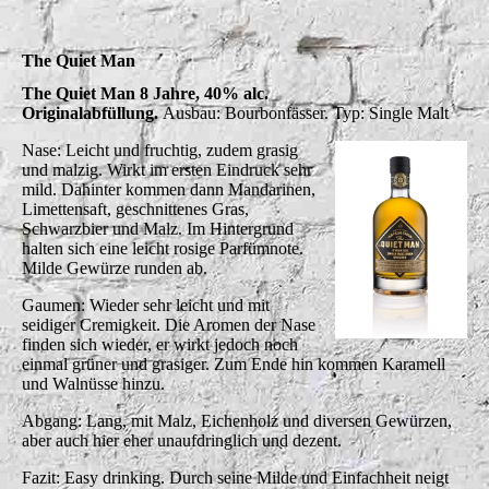
The Quiet Man
The Quiet Man 8 Jahre, 40% alc.
Originalabfüllung.
Ausbau: Bourbonfässer.
Typ: Single Malt
Nase: Leicht und fruchtig, zudem grasig
und malzig. Wirkt im ersten Eindruck sehr
mild. Dahinter kommen dann Mandarinen,
Limettensaft, geschnittenes Gras,
Schwarzbier und Malz. Im Hintergrund
halten sich eine leicht rosige Parfümnote.
Milde Gewürze runden ab.
Gaumen: Wieder sehr leicht und mit
seidiger Cremigkeit. Die Aromen der Nase
finden sich wieder, er wirkt jedoch noch
einmal grüner und grasiger. Zum Ende hin kommen Karamell
und Walnüsse hinzu.
Abgang: Lang, mit Malz, Eichenholz und diversen Gewürzen,
aber auch hier eher unaufdringlich und dezent.
Fazit: Easy drinking. Durch seine Milde und Einfachheit neigt