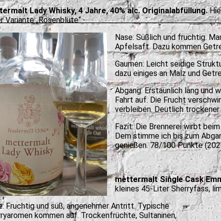
ermalt Lady Whisky, 4 Jahre, 40% alc. Originalabfüllung.
Hie
er Variante „Rosenblüte“
Nase: Süßlich und fruchtig. Ma
Apfelsaft. Dazu kommen Getr
Gaumen: Leicht seidige Strukt
dazu einiges an Malz und Getre
Abgang: Erstaunlich lang und 
Fahrt auf. Die Frucht verschwi
verbleiben. Deutlich trockene
Fazit: Die Brennerei wirbt bei
Dem stimme ich bis zum Abgang
genießen. 78/100 Punkte (202
mettermalt Single Cask Emme
kleines 45-Liter Sherryfass, li
: Fruchtig und süß, angenehmer Antritt. Typische
ryaromen kommen auf. Trockenfrüchte, Sultaninen,