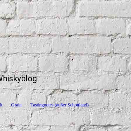
Whiskyblog
lt
Grain
Tastingnotes (außer Schottland)