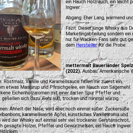
ein Hauch Holzrauch, ein leicht
Ingwer.
Abgang: Eher Lang, wärmend und
Fazit: Dieser junge Whisky aus D
Marketingabteilung sondern ein i
nur für Wacken-Fans sehr gut ge
dem
Hersteller
für die Probe.
mettermalt Bauerländer Spelz,
(2022).
Ausbau: Amerikanische 
: Röstmalz, Vanille und Karamellsauce fallen mir zuerst ein,
m etwas Maissirup und Pfirsichgelee, ein Hauch von Sägemehl.
kene Eichenholzaromen mit einer zarten Spur Pfeffer und
 gesellen sich dazu. Sehr süß, trocken und minimal würzig.
en: Ähnelt der Nase, wird aber noch einmal süßer. Zuckersüße
lbonbons, karamellisierte Äpfel, künstliches Vanillearoma und
 wird der Whisky auf einmal sehr viel trockener. Gerstenschrot,
ch gesägte Hölzer, Pfeffer und Gewürznelken, ein Hauch Ingwer
Holzleim.