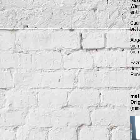
Nase
Wein
entf
Gaum
bitt
Abga
sich
sich
Fazi
Juge
Punk
met
Orig
(min