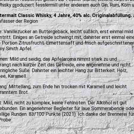
hisky produziert fesslermill unter anderem auch Gin, Rum, Korn u
ermalt Classic Whisky, 4 Jahre, 40% alc. Originalabfüllung.
fässer der Region
: Vanillezucker an Buttergebäck, leicht süßlich, erst einmal mild
ntritt. Einiges an Getreide schwingt mit, dahinter erst einmal ein
 Portion Zitrusfrucht. Limettensaft und frisch aufgeschnittener
ny Smith Apfel.
en: Mild und seidig, das Apfelaroma nimmt stark zu und
rängt nach kurzer Zeit das Getreide, eine angenehme und nicht
ringliche Süße. Dahinter ein leichter Hang zur Bitterkeit. Holz,
ee, Karamell.
ng: Mittellang, zum Ende hin trocken mit Karamell und leicht
ranntem Brot.
t: Mild, nicht zu komplex, keine Fehlnoten. Der Alkohol ist gut
ebunden. Ein angenehmer Begleiter für laue Sommerabende ode
llige Runden. 83/100 Punkte (2021). Ich danke der Brennerei fü
Probe.