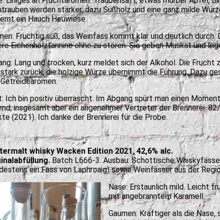
: Einiges an Fruchtaromen. Traubensaft, etwas mürber Apfel, Bir
trauben werden stärker, dazu Süßholz und eine ganz milde Würz
ernt ein Hauch Heuwiese.
en: Fruchtig süß, das Weinfass kommt klar und deutlich durch.
ere Eichenholztannine ohne zu stören. Sie geben Muskat und Ing
ng: Lang und trocken, kurz meldet sich der Alkohol. Die Frucht z
 stark zurück, die holzige Würze übernimmt die Führung. Dazu ge
 Getreidearomen.
t: Ich bin positiv überrascht. Im Abgang spürt man einen Moment
nd, insgesamt aber ein angenehmer Vertreter der Brennerei. 82
te (2021). Ich danke der Brennerei für die Probe.
termalt whisky Wacken Edition 2021, 42,6% alc.
inalabfüllung.
Batch L666-3. Ausbau: Schottische Whiskyfässe
destens ein Fass von Laphroaig) sowie Weinfässer aus der Regi
Nase: Erstaunlich mild. Leicht fr
mit angebranntem Karamell.
Gaumen: Kräftiger als die Nase, 