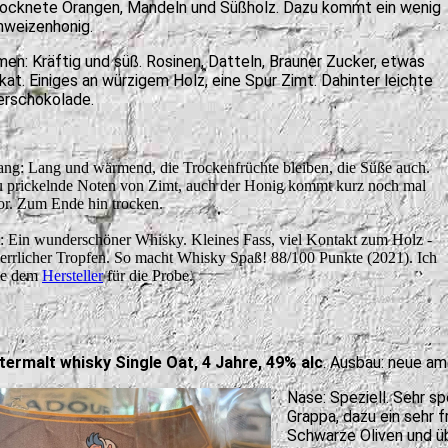
ocknete Orangen, Mandeln und Süßholz. Dazu kommt ein wenig
hweizenhonig.
en: Kräftig und süß. Rosinen, Datteln, Brauner Zucker, etwas
at. Einiges an würzigem Holz, eine Spur Zimt. Dahinter leichte
erschokolade.
ng: Lang und wärmend, die Trockenfrüchte bleiben, die Süße auch.
 prickelnde Noten von Zimt, auch der Honig kommt kurz noch mal
or. Zum Ende hin trocken.
t: Ein wunderschöner Whisky. Kleines Fass, viel Kontakt zum Holz -
herrlicher Tropfen. So macht Whisky Spaß! 88/100 Punkte (2021). Ich
ke dem
Hersteller
für die Probe.
ermalt whisky Single Oat, 4 Jahre, 49% alc
. Ausbau: neue am
Nase: Speziell. Sehr sp
Grappa, dazu ein sehr f
Schwarze Oliven und ü