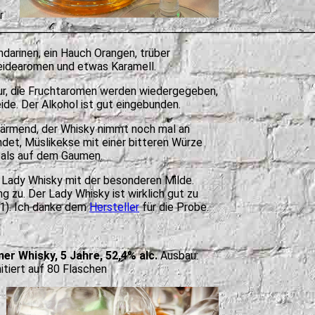
r
ndarinen, ein Hauch Orangen, trüber
eidearomen und etwas Karamell.
ur, die Fruchtaromen werden wiedergegeben,
ide. Der Alkohol ist gut eingebunden.
wärmend, der Whisky nimmt noch mal an
ndet, Müslikekse mit einer bitteren Würze
r als auf dem Gaumen.
m Lady Whisky mit der besonderen Milde.
 zu. Der Lady Whisky ist wirklich gut zu
1). Ich danke dem
Hersteller
für die Probe.
r Whisky, 5 Jahre, 52,4% alc.
Ausbau:
mitiert auf 80 Flaschen