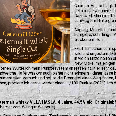
Gaumen: Hier schlägt d
getreidig, zwischenzei
Dazu weiterhin die st
schwingt im Hintergrun
Abgang: Mittellang un
korrigiere, sehr langer
trockenem Holz.
Fazit: Ein schon sehr s
wild und ungestüm. Die
in vielen Einzelheiten 
New Make, mit einigen
tehen. Würde ich mein Punktesystem ansetzen, fällt er sehr deut
ndwelche Haferwhiskys auch bisher nicht erinnern - daher lasse i
rimentellen Versuch und sollte die Brennerei einen Weg finden, 
en, probiere ich gerne wieder einen. —/100 Punkte (2021). Ich
ermalt whisky VILLA HASLA, 4 Jahre, 44,5% alc. Originalabf
berger vom Weingut Weiberle)