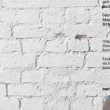
getr
Buc
Stonewood
Old Charter
Gaum
Stork Club
Musk
Old Overholt
Bitt
Sulmgau Whisky
Rabbit Hole
Thousand Mountains - McRaven
Abga
Rebell Yell
Dazu
herv
Rossville Union
Fazi
ein 
Yellowstone
dan
mett