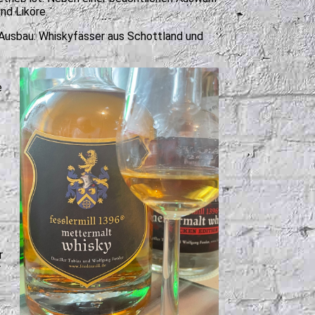
nd Liköre.
Ausbau: Whiskyfässer aus Schottland und
e
r
r