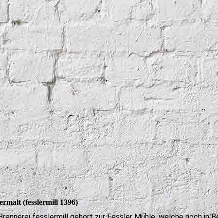
ermalt (fesslermill 1396)
Brennerei fesslermill gehört zur Fessler Mühle, welche noch in B