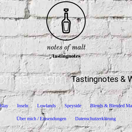
ofmalt.com
Tastingnotes & 
Islay
Inseln
Lowlands
Speyside
Blends & Blended Ma
Über mich / Einsendungen
Datenschutzerklärung