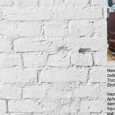
Nase
zude
Troc
Zimt
Gaum
Apfe
dann
fris
und 