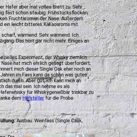
er Hafer aber mal volles Brett zu. Sehr
tig fast schon staubig. Frühstücksflocken.
arken Fruchtaromen der Nase. Außerdem
d ein leicht bitteres Kakaoaroma mit.
d scharf, wärmend. Sehr wärmend. Ich
 Abgang. Das hört gar nicht mehr. Einiges an
pezielles Experiment, der Whisky ziemlich
 Nase hat mich ehrlich gesagt überfordert,
erinnert mich dieser Single Oak eher noch an
 Jahren im Fass kann da schon was gutes
lich durch. Aber gut, ich kann mich an
ch das mal sein. Ich nehme es als
Haferwhisky für Whiskygenießbar trinkbar zu
 danke dem
Hersteller
für die Probe.
üllung.
Ausbau: Weinfass (Single Cask,