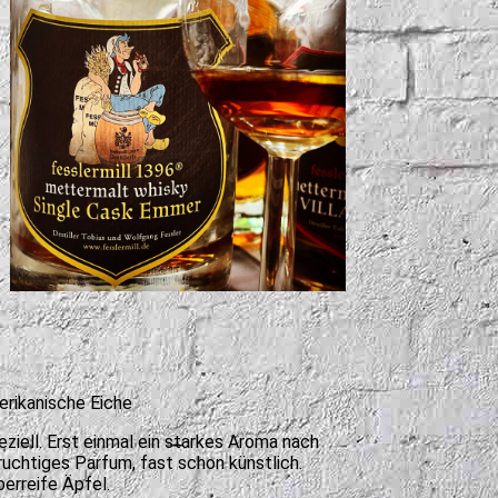
erikanische Eiche
eziell. Erst einmal ein starkes Aroma nach
ruchtiges Parfum, fast schon künstlich.
berreife Äpfel.