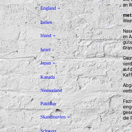
an W
Augustus
England
mett
Alpirsbacher
Wein
The English Whisky Company
Indien
Nase
Aureum
Irland
im A
gute
Ayrer's
Gran
Ballykeefe
Israel
Gaum
Bosch Gelber Fels
Bushmills
Japan
verd
aufd
Brigantia
Kaff
Clonakilty
Nikka
Kanada
Abga
Coillmór
Connacht
Mars Shinshu
Neuseeland
verb
Danne's
Fazi
Grace O'Malley
Pakistan
eing
gese
DeCavo
Knappogue Castle
Skandinavien
die 
Dolleruper Destille
Micil
Braunstein (Dänemark)
Schweiz