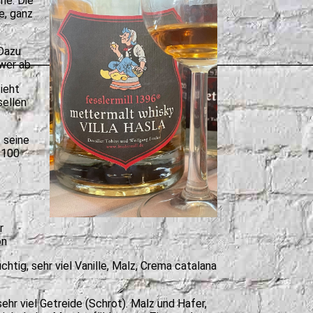
ne. Die
e, ganz
 Dazu
wer ab.
ieht
sellen
 seine
/100
r
on
uchtig, sehr viel Vanille, Malz, Crema catalana
sehr viel Getreide (Schrot). Malz und Hafer,