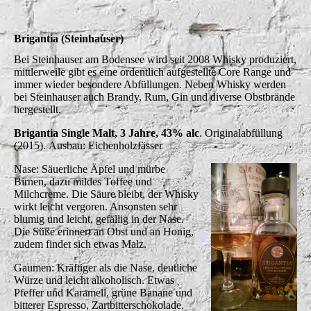
Brigantia (Steinhauser)
Bei Steinhauser am Bodensee wird seit 2008 Whisky produziert,
mittlerweile gibt es eine ordentlich aufgestellte Core Range und
immer wieder besondere Abfüllungen. Neben Whisky werden
bei Steinhauser auch Brandy, Rum, Gin und diverse Obstbrände
hergestellt.
Brigantia Single Malt, 3 Jahre, 43% alc
. Originalabfüllung
(2015).
Ausbau: Eichenholzfässer
Nase: Säuerliche Äpfel und mürbe
Birnen, dazu mildes Toffee und
Milchcreme. Die Säure bleibt, der Whisky
wirkt leicht vergoren. Ansonsten sehr
blumig und leicht, gefällig in der Nase.
Die Süße erinnert an Obst und an Honig,
zudem findet sich etwas Malz.
Gaumen: Kräftiger als die Nase, deutliche
Würze und leicht alkoholisch. Etwas
Pfeffer und Karamell, grüne Banane und
bitterer Espresso, Zartbitterschokolade.