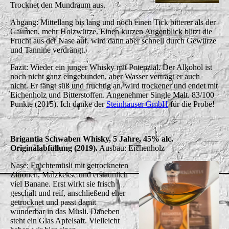
Trocknet den Mundraum aus.
Abgang: Mittellang bis lang und noch einen Tick bitterer als der
Gaumen, mehr Holzwürze. Einen kurzen Augenblick blitzt die
Frucht aus der Nase auf, wird dann aber schnell durch Gewürze
und Tannine verdrängt.
Fazit: Wieder ein junger Whisky mit Potenzial. Der Alkohol ist
noch nicht ganz eingebunden, aber Wasser verträgt er auch
nicht. Er fängt süß und fruchtig an, wird trockener und endet mit
Eichenholz und Bitterstoffen. Angenehmer Single Malt. 8
3/100
Punkte (2015). Ich danke der
Steinhauser GmbH
für die Probe!
Brigantia Schwaben Whisky, 5 Jahre, 45% alc.
Originalabfüllung (2019).
Ausbau: Eichenholz
Nase: Früchtemüsli mit getrockneten
Zitronen, Malzkekse und erstaunlich
viel Banane. Erst wirkt sie frisch
geschält und reif, anschließend eher
getrocknet und passt damit
wunderbar in das Müsli. Daneben
steht ein Glas Apfelsaft. Vielleicht