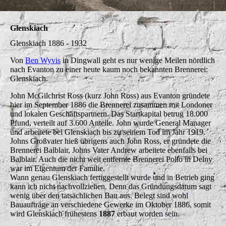
Glenskiach
Glenskiach 1886 - 1932
Von
Ben Wyvis
in Dingwall geht es nur wenige Meilen nördlich
nach Evanton zu einer heute kaum noch bekannten Brennerei:
Glenskiach.
John McGilchrist Ross (kurz John Ross) aus Evanton gründete
hier im September 1886 die Brennerei zusammen mit Londoner
und lokalen Geschäftspartnern. Das Startkapital betrug 18.000
Pfund, verteilt auf 3.600 Anteile. John wurde General Manager
und arbeitete bei Glenskiach bis zu seinem Tod im Jahr 1919.
Johns Großvater hieß übrigens auch John Ross, er gründete die
Brennerei Balblair, Johns Vater Andrew arbeitete ebenfalls bei
Balblair. Auch die nicht weit entfernte Brennerei Pollo in Delny
war im Eigentum der Familie.
Wann genau Glenskiach fertiggestellt wurde und in Betrieb ging
kann ich nicht nachvollziehen. Denn das Gründungsdatum sagt
wenig über den tatsächlichen Bau aus. Belegt sind wohl
Bauaufträge an verschiedene Gewerke im Oktober 1886, somit
wird Glenskiach frühestens
1887
erbaut worden sein.