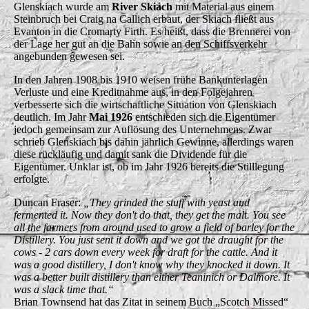
Glenskiach wurde am
River Skiach
mit Material aus einem
Steinbruch bei Craig na Callich erbaut, der Skiach fließt aus
Evanton in die Cromarty Firth. Es heißt, dass die Brennerei von
der Lage her gut an die Bahn sowie an den Schiffsverkehr
angebunden gewesen sei.
In den Jahren 1908 bis 1910 weisen frühe Bankunterlagen
Verluste und eine Kreditnahme aus, in den Folgejahren
verbesserte sich die wirtschaftliche Situation von Glenskiach
deutlich. Im Jahr
Mai 1926
entschieden sich die Eigentümer
jedoch gemeinsam zur Auflösung des Unternehmens. Zwar
schrieb Glenskiach bis dahin jährlich Gewinne, allerdings waren
diese rückläufig und damit sank die Dividende für die
Eigentümer. Unklar ist, ob im Jahr 1926 bereits die Stilllegung
erfolgte.
Duncan Fraser:
„They grinded the stuff with yeast and
fermented it. Now they don't do that, they get the malt. You see
all the farmers from around used to grow a field of barley for the
Distillery. You just sent it down and we got the draught for the
cows - 2 cars down every week for draft for the cattle. And it
was a good distillery, I don't know why they knocked it down. It
was a better built distillery than either Teaninich or Dalmore. It
was a slack time that.“
Brian Townsend hat das Zitat in seinem Buch „Scotch Missed“