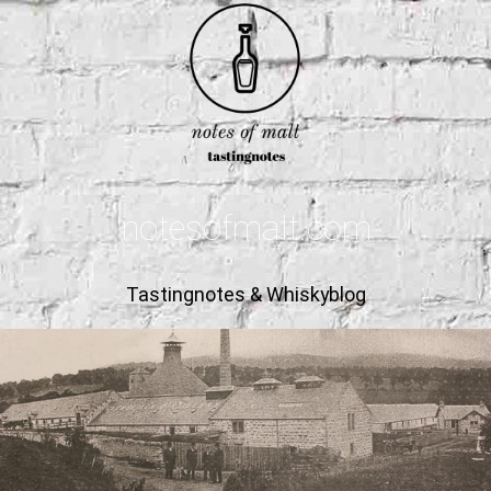
notesofmalt.com
Tastingnotes & Whiskyblog